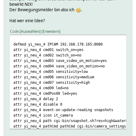
bewirkt NIX!
Der Bewegungsmelder bin also ich
.
Hat wer eine Idee?
Code
Auswählen
Erweitern
defmod yi_neu_4 IPCAM 192.168.178.165:8080
attr yi_neu_4 cmd01 switch_on=yes
attr yi_neu_4 cmd02 switch_on=no
attr yi_neu_4 cmd03 save_video_on_motion=yes
attr yi_neu_4 cmd04 save_video_on_motion=no
attr yi_neu_4 cmd05 sensitivity=low
attr yi_neu_4 cmd06 sensitivity=medium
attr yi_neu_4 cmd07 sensitivity=high
attr yi_neu_4 cmd09 led=no
attr yi_neu_4 cmdPos08 led=yes
attr yi_neu_4 delay 2
attr yi_neu_4 disable 0
attr yi_neu_4 event-on-update-reading snapshots
attr yi_neu_4 icon it_camera
attr yi_neu_4 path cgi-bin/snapshot.sh?res=high&watermark
attr yi_neu_4 pathCmd pathCmd cgi-bin/camera_settings.sh
attr yi_neu_4 room Außen