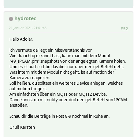
attr yi_neu_4 snapshots 2
attr yi_neu_4 storage /opt/fhem/log/Bilder/IPCamera/yi_ne
attr yi_neu_4 timestamp 0
hydrotec
attr yi_neu_4 userReadings timestamp_1 {ReadingsTimestamp
timestamp_2 {ReadingsTimestamp("yi_neu_4","snapshot2",0)}
21 Januar 2021, 21:01:43
#52
attr yi_neu_4 verbose 0
Hallo Adolar,
setstate yi_neu_4 last: 2021-01-20 23:38:51
setstate yi_neu_4 2021-01-20 23:38:53 last yi_neu_4_snaps
ich vermute da liegt ein Missverständnis vor.
setstate yi_neu_4 2021-01-20 23:38:49 snapshot1 yi_neu_4_
Wie du richtig erkannt hast, kann man mit dem Modul
setstate yi_neu_4 2021-01-20 23:38:51 snapshot2 yi_neu_4_
"49_IPCAM.pm" snapshots von der angelegten Kamera holen.
setstate yi_neu_4 2021-01-20 23:38:53 snapshots 2
Und es ist auch richtig das dies nur über den get Befehl geht.
setstate yi_neu_4 2021-01-20 23:38:53 timestamp_1 2021-01
Was intern mit dem Modul nicht geht, ist auf motion der
Kamera zu reagieren.
Soll heißen, du solltest ein weiteres Device anlegen, welches
auf motion triggert.
Am einfachsten über ein MQTT oder MQTT2 Device.
Dann kannst du mit notify oder doif den get Befehl von IPCAM
anstoßen.
Schau dir die Beiträge in Post 8-9 nochmal in Ruhe an.
Gruß Karsten