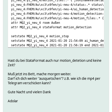
yi_neu_4:yi_neu_4/motion_files:.* { json2nameValue($EVENT
yi_neu_4:FHEM/Au\xc3\x9fen/yi-neu-4/status:.* status\
yi_neu_4:FHEM/Au\xc3\x9fen/yi-neu-4/ai_human_detection:.*
yi_neu_4:FHEM/Au\xc3\x9fen/yi-neu-4/motion_detection:.* m
yi_neu_4:FHEM/Au\xc3\x9fen/yi-neu-4/motion_files:.* { jso
attr MQ2_yi_neu_4 room Außen
attr MQ2_yi_neu_4 stateFormat motion_detection
setstate MQ2_yi_neu_4 motion_stop
setstate MQ2_yi_neu_4 2021-01-20 21:54:09 ai_human_detect
setstate MQ2_yi_neu_4 2021-01-20 21:56:19 end 2021-01-20T
setstate MQ2_yi_neu_4 2021-01-20 21:56:19 files_1 2021Y01
setstate MQ2_yi_neu_4 2021-01-20 21:56:19 files_2 2021Y01
setstate MQ2_yi_neu_4 2021-01-20 21:56:19 files_3 2021Y01
Hast du bei StataFormat auch nur motion_detetion und keine
setstate MQ2_yi_neu_4 2021-01-20 21:56:19 files_4 2021Y01
Zeit?
setstate MQ2_yi_neu_4 2021-01-20 21:55:09 motion_detectio
setstate MQ2_yi_neu_4 2021-01-20 21:56:19 start 1970-01-0
Muß jetzt ins Bett, mache morgen weiter.
setstate MQ2_yi_neu_4 2021-01-20 21:52:30 status online
Darf ich dich weiter "ausquetschen"? z.B. wie ich die mp4 per
Telegram verschicken kann?
Gute Nacht und vielen Dank
Adolar