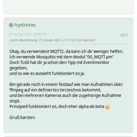
hydrotec
21 Januar 2021, 23:09:15
#57
Letzte Bearbeitung
: 21 Januar 2021, 23:15:22 von hydrotec
Okay, du verwendest MQTT2, da kann ich dir weniger helfen.
Ich verwende Mosquitto mit dem Modul "00_MQTT.pm"
Doch TL60 hat dir ja schon den Tipp mit Eventmonitor
gegeben,
und so wie es aussieht funktioniert es ja.
Bin gerade noch in einem Testlauf wie man Aufnahmen über
ffmpeg auf ein definiertes Verzeichnis bekommt,
und bei mehreren Kameras auch die zugehörige Aufnahme
stopt.
Prinzipiell funktioniert es, doch eher alpha als beta
Gruß Karsten