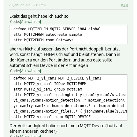
20 Januar 2021, 21:17:51
#46
Exakt das geht,habe ich auch so
Code
Auswählen
defmod MQTT2FHEM MQTT2_SERVER 1884 global
attr MQTT2FHEM autocreate simple
attr MQTT2FHEM room Gateways
aber wirklich aufpassen das der Port nicht doppelt benutzt
wird, sonst hängt FHEM sich auf und bleibt stehen. Dann in
der Kamera nur den Port ändern und autocreate sollte
automatisch ein Device in der Art anlegen
Code
Auswählen
defmod MQTT2_yi_cam1 MQTT2_DEVICE yi_cam1
attr MQTT2_yi_cam1 IODev MQTT2FHEM
attr MQTT2_yi_cam1 group MqttCam
attr MQTT2_yi_cam1 readingList yi_cam1:yicam1/status:.* s
yi_cam1:yicam1/motion_detection:.* motion_detection\
yi_cam1:yicam1/ai_human_detection:.* ai_human_detection\
yi_cam1:yicam1/motion_files:.* { json2nameValue($EVENT) }
attr MQTT2_yi_cam1 room MQTT2_DEVICE
Der Vollständigkeit halber noch mein MQTT Device (läuft auf
einem anderen Rechner)
Code
Auswählen