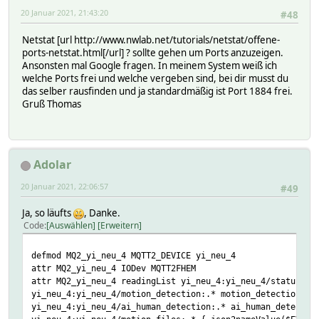
20 Januar 2021, 21:43:20
#48
Netstat [url http://www.nwlab.net/tutorials/netstat/offene-
ports-netstat.html[/url] ? sollte gehen um Ports anzuzeigen.
Ansonsten mal Google fragen. In meinem System weiß ich
welche Ports frei und welche vergeben sind, bei dir musst du
das selber rausfinden und ja standardmäßig ist Port 1884 frei.
Gruß Thomas
Adolar
20 Januar 2021, 22:06:57
#49
Ja, so läufts
, Danke.
Code
Auswählen
Erweitern
defmod MQ2_yi_neu_4 MQTT2_DEVICE yi_neu_4
attr MQ2_yi_neu_4 IODev MQTT2FHEM
attr MQ2_yi_neu_4 readingList yi_neu_4:yi_neu_4/status:.*
yi_neu_4:yi_neu_4/motion_detection:.* motion_detection\
yi_neu_4:yi_neu_4/ai_human_detection:.* ai_human_detectio