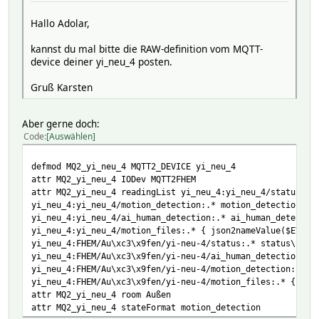
Hallo Adolar,
kannst du mal bitte die RAW-definition vom MQTT-
device deiner yi_neu_4 posten.
Gruß Karsten
Aber gerne doch:
Code
Auswählen
defmod MQ2_yi_neu_4 MQTT2_DEVICE yi_neu_4
attr MQ2_yi_neu_4 IODev MQTT2FHEM
attr MQ2_yi_neu_4 readingList yi_neu_4:yi_neu_4/status:.*
yi_neu_4:yi_neu_4/motion_detection:.* motion_detection\
yi_neu_4:yi_neu_4/ai_human_detection:.* ai_human_detectio
yi_neu_4:yi_neu_4/motion_files:.* { json2nameValue($EVENT
yi_neu_4:FHEM/Au\xc3\x9fen/yi-neu-4/status:.* status\
yi_neu_4:FHEM/Au\xc3\x9fen/yi-neu-4/ai_human_detection:.*
yi_neu_4:FHEM/Au\xc3\x9fen/yi-neu-4/motion_detection:.* m
yi_neu_4:FHEM/Au\xc3\x9fen/yi-neu-4/motion_files:.* { jso
attr MQ2_yi_neu_4 room Außen
attr MQ2_yi_neu_4 stateFormat motion_detection