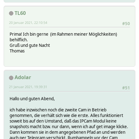
TL60
20 Januar 2021, 22:10:54
#50
Prima! Ich bin gerne (im Rahmen meiner Möglichkeiten)
behilflich.
Gruß und gute Nacht
Thomas
Adolar
21 Januar 2021, 19:39:31
#51
Hallo und guten Abend,
ich habe inzwischen noch die zweite Cam in Betrieb
genommen, die verhält sich wie die erste. Alles funktioniert
soweit bis auf den Umstand, daß das IPCam Modul keine
snapshots macht bzw. nur dann, wenn ich auf get image klicke.
Dann kommen sie in dem angegebenen Pfad an und werden
auch per Telegram verschickt. Rumhampeln vor der Cam