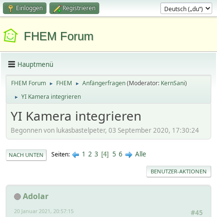
Einloggen
Registrieren
FHEM Forum
Hauptmenü
FHEM Forum
FHEM
Anfängerfragen
(Moderator:
KernSani
)
►
►
YI Kamera integrieren
►
YI Kamera integrieren
Begonnen von lukasbastelpeter, 03 September 2020, 17:30:24
1
2
3
5
6
Alle
Seiten
4
NACH UNTEN
BENUTZER-AKTIONEN
Adolar
20 Januar 2021, 20:57:15
#45