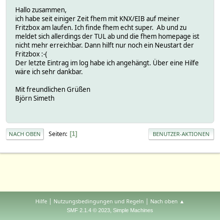
Hallo zusammen,
ich habe seit einiger Zeit fhem mit KNX/EIB auf meiner
Fritzbox am laufen. Ich finde fhem echt super. Ab und zu
meldet sich allerdings der TUL ab und die fhem homepage ist
nicht mehr erreichbar. Dann hilft nur noch ein Neustart der
Fritzbox :-(
Der letzte Eintrag im log habe ich angehängt. Über eine Hilfe
wäre ich sehr dankbar.
Mit freundlichen Grüßen
Björn Simeth
Seiten
1
NACH OBEN
BENUTZER-AKTIONEN
|
|
Hilfe
Nutzungsbedingungen und Regeln
Nach oben ▲
,
SMF 2.1.4 © 2023
Simple Machines