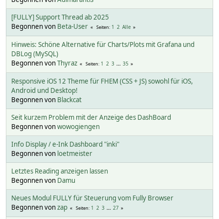
[FULLY] Support Thread ab 2025
Begonnen von
Beta-User
1
2
Alle
Seiten
Hinweis: Schöne Alternative für Charts/Plots mit Grafana und
DBLog (MySQL)
Begonnen von
Thyraz
1
2
3
...
35
Seiten
Responsive iOS 12 Theme für FHEM (CSS + JS) sowohl für iOS,
Android und Desktop!
Begonnen von
Blackcat
Seit kurzem Problem mit der Anzeige des DashBoard
Begonnen von
wowogiengen
Info Display / e-Ink Dashboard "inki"
Begonnen von
loetmeister
Letztes Reading anzeigen lassen
Begonnen von
Damu
Neues Modul FULLY für Steuerung vom Fully Browser
Begonnen von
zap
1
2
3
...
27
Seiten