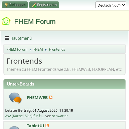
Einloggen
Registrieren
FHEM Forum
Hauptmenü
FHEM Forum
FHEM
Frontends
►
►
Frontends
Themen zu FHEM Frontends wie z.B. FHEMWEB, FLOORPLAN, etc.
Unter-Boards
FHEMWEB
Letzter Beitrag:
01 August 2026, 11:39:19
Aw: [Kachel-Skin] für f1...
von
schwatter
TabletUI