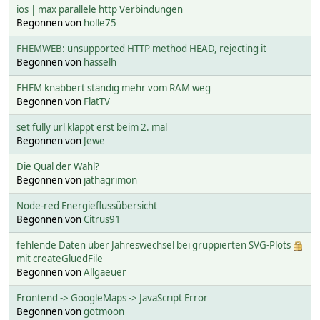
ios | max parallele http Verbindungen
Begonnen von
holle75
FHEMWEB: unsupported HTTP method HEAD, rejecting it
Begonnen von
hasselh
FHEM knabbert ständig mehr vom RAM weg
Begonnen von
FlatTV
set fully url klappt erst beim 2. mal
Begonnen von
Jewe
Die Qual der Wahl?
Begonnen von
jathagrimon
Node-red Energieflussübersicht
Begonnen von
Citrus91
fehlende Daten über Jahreswechsel bei gruppierten SVG-Plots
mit createGluedFile
Begonnen von
Allgaeuer
Frontend -> GoogleMaps -> JavaScript Error
Begonnen von
gotmoon