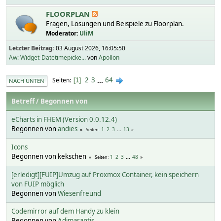
FLOORPLAN
Fragen, Lösungen und Beispiele zu Floorplan.
Moderator:
UliM
Letzter Beitrag:
03 August 2026, 16:05:50
Aw: Widget-Datetimepicke...
von
Apollon
2
3
...
64
Seiten
1
NACH UNTEN
Betreff
/
Begonnen von
eCharts in FHEM (Version 0.0.12.4)
Begonnen von
andies
1
2
3
...
13
Seiten
Icons
Begonnen von kekschen
1
2
3
...
48
Seiten
[erledigt][FUIP]Umzug auf Proxmox Container, kein speichern
von FUIP möglich
Begonnen von
Wiesenfreund
Codemirror auf dem Handy zu klein
Begonnen von
Adimarantis