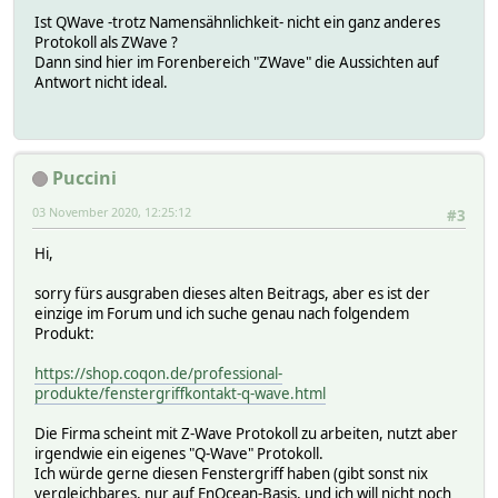
Ist QWave -trotz Namensähnlichkeit- nicht ein ganz anderes
Protokoll als ZWave ?
Dann sind hier im Forenbereich "ZWave" die Aussichten auf
Antwort nicht ideal.
Puccini
03 November 2020, 12:25:12
#3
Hi,
sorry fürs ausgraben dieses alten Beitrags, aber es ist der
einzige im Forum und ich suche genau nach folgendem
Produkt:
https://shop.coqon.de/professional-
produkte/fenstergriffkontakt-q-wave.html
Die Firma scheint mit Z-Wave Protokoll zu arbeiten, nutzt aber
irgendwie ein eigenes "Q-Wave" Protokoll.
Ich würde gerne diesen Fenstergriff haben (gibt sonst nix
vergleichbares, nur auf EnOcean-Basis, und ich will nicht noch