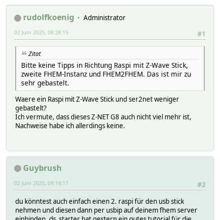
rudolfkoenig
Administrator
02 Juni 2025, 08:28:15
#1
Zitat
Bitte keine Tipps in Richtung Raspi mit Z-Wave Stick,
zweite FHEM-Instanz und FHEM2FHEM. Das ist mir zu
sehr gebastelt.
Waere ein Raspi mit Z-Wave Stick und ser2net weniger
gebastelt?
Ich vermute, dass dieses Z-NET G8 auch nicht viel mehr ist,
Nachweise habe ich allerdings keine.
Guybrush
02 Juni 2025, 09:14:17
#2
du könntest auch einfach einen 2. raspi für den usb stick
nehmen und diesen dann per usbip auf deinem fhem server
einbinden. ds_starter hat gestern ein gutes tutorial für die