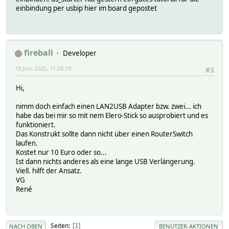
einbindung per usbip hier im board gepostet
fireball
Developer
18 Juni 2025, 11:28:19
#3
Hi,
nimm doch einfach einen LAN2USB Adapter bzw. zwei... ich
habe das bei mir so mit nem Elero-Stick so ausprobiert und es
funktioniert.
Das Konstrukt sollte dann nicht über einen RouterSwitch
laufen.
Kostet nur 10 Euro oder so...
Ist dann nichts anderes als eine lange USB Verlängerung.
Viell. hilft der Ansatz.
VG
René
Seiten
1
NACH OBEN
BENUTZER-AKTIONEN