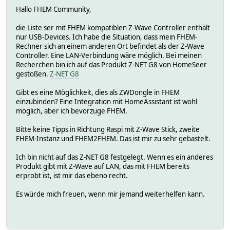
Hallo FHEM Community,
die Liste ser mit FHEM kompatiblen Z-Wave Controller enthält
nur USB-Devices. Ich habe die Situation, dass mein FHEM-
Rechner sich an einem anderen Ort befindet als der Z-Wave
Controller. Eine LAN-Verbindung wäre möglich. Bei meinen
Recherchen bin ich auf das Produkt Z-NET G8 von HomeSeer
gestoßen.
Z-NET G8
Gibt es eine Möglichkeit, dies als ZWDongle in FHEM
einzubinden? Eine Integration mit HomeAssistant ist wohl
möglich, aber ich bevorzuge FHEM.
Bitte keine Tipps in Richtung Raspi mit Z-Wave Stick, zweite
FHEM-Instanz und FHEM2FHEM. Das ist mir zu sehr gebastelt.
Ich bin nicht auf das Z-NET G8 festgelegt. Wenn es ein anderes
Produkt gibt mit Z-Wave auf LAN, das mit FHEM bereits
erprobt ist, ist mir das ebeno recht.
Es würde mich freuen, wenn mir jemand weiterhelfen kann.