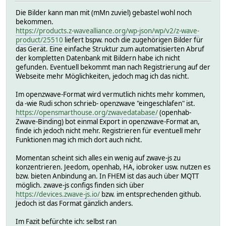
Die Bilder kann man mit (mMn zuviel) gebastel wohl noch
bekommen.
https://products.z-wavealliance.org/wp-json/wp/v2/z-wave-
product/25510
liefert bspw. noch die zugehörigen Bilder für
das Gerät. Eine einfache Struktur zum automatisierten Abruf
der kompletten Datenbank mit Bildern habe ich nicht
gefunden. Eventuell bekommt man nach Registrierung auf der
Webseite mehr Möglichkeiten, jedoch mag ich das nicht.
Im openzwave-Format wird vermutlich nichts mehr kommen,
da -wie Rudi schon schrieb- openzwave "eingeschlafen" ist.
https://opensmarthouse.org/zwavedatabase/
(openhab-
Zwave-Binding) bot einmal Export in openzwave-Format an,
finde ich jedoch nicht mehr. Registrieren für eventuell mehr
Funktionen mag ich mich dort auch nicht.
Momentan scheint sich alles ein wenig auf zwave-js zu
konzentrieren. Jeedom, openhab, HA, iobroker usw. nutzen es
bzw. bieten Anbindung an. In FHEM ist das auch über MQTT
möglich. zwave-js configs finden sich über
https://devices.zwave-js.io/
bzw. im entsprechenden github.
Jedoch ist das Format gänzlich anders.
Im Fazit befürchte ich: selbst ran