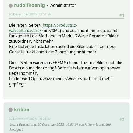
rudolfkoenig
Administrator
20 Dezember 2025, 13:52:56
#1
Die "alten" Seiten (
https://products.z-
wavealliance.org/
<nr>/XML) sind auch nicht mehr da, damit
funktioniert die Methode im Modul, ZWave Geraeten Bilder
zuzuordnen, nicht mehr.
Eine laufende Installation cached die Bilder, aber fuer neue
Geraete funktioniert die Zuordnung nicht mehr.
Diese Seiten waren aus FHEM Sicht nur fuer die Bilder gut, die
Beschreibung der config* Befehle haben wir von openzwave
uebernommen.
Leider wird Openzwave meines Wissens auch nicht mehr
gepflegt.
krikan
20 Dezember 2025, 14:21:52
#2
Letzte Bearbeitung
: 20 Dezember 2025, 16:01:44 von krikan
Grund
: Link
korrigiert