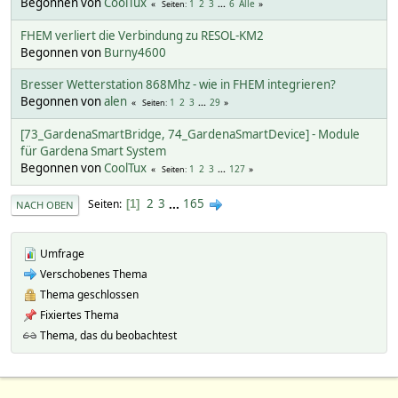
Begonnen von
CoolTux
1
2
3
...
6
Alle
Seiten
FHEM verliert die Verbindung zu RESOL-KM2
Begonnen von
Burny4600
Bresser Wetterstation 868Mhz - wie in FHEM integrieren?
Begonnen von
alen
1
2
3
...
29
Seiten
[73_GardenaSmartBridge, 74_GardenaSmartDevice] - Module
für Gardena Smart System
Begonnen von
CoolTux
1
2
3
...
127
Seiten
2
3
...
165
Seiten
1
NACH OBEN
Umfrage
Verschobenes Thema
Thema geschlossen
Fixiertes Thema
Thema, das du beobachtest