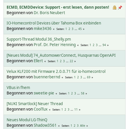
ECMD, ECMDDevice: Support - erst lesen, dann posten!
Begonnen von
Dr. Boris Neubert
IO-Homecontrol Devices über Tahoma Box einbinden
Begonnen von
mike3436
1
2
3
...
45
Seiten
Support-Thread Modul 36_Shelly.pm
Begonnen von
Prof. Dr. Peter Henning
1
2
3
...
94
Seiten
[Neues Modul] 74_AutomowerConnect, Husqvarnas OpenAPI
Begonnen von
Ellert
1
2
3
...
22
Seiten
Velux KLF200 mit Firmware 2.0.0.71 für io-homecontrol
Begonnen von
buennerbernd
1
2
3
...
69
Seiten
VBus in fhem
Begonnen von
sweetie-pie
1
2
3
...
58
Seiten
[NUKI Smartlock] Neuer Thread
Begonnen von
CoolTux
1
2
3
...
11
Seiten
Neues Modul LG-ThinQ
Begonnen von
Shadow3561
1
2
3
Alle
Seiten