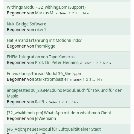
Withings Modul - 32_withings.pm (Support)
Begonnen von
Markus M.
1
2
3
...
34
Seiten
Nuki Bridge Software
Begonnen von
riker1
Hat jemand Erfahrung mit MotionBlinds?
Begonnen von
fhemRigge
FHEM-Integration von Tapo Kameras
Begonnen von
Prof. Dr. Peter Henning
1
2
3
Alle
Seiten
Entwicklungs-Thread Modul 36_Shelly.pm
Begonnen von
Starkstrombastler
1
2
3
...
14
Seiten
angepasstes 00_SIGNALduino Modul, auch für FSK und für den
Maple
Begonnen von
Ralf9
1
2
3
...
14
Seiten
[32_whalibmob.pm] WhatsApp mit dem whalibmob Client
Begonnen von
JoWiemann
[46_Aqicn] neues Modul für Luftqualität einer Stadt