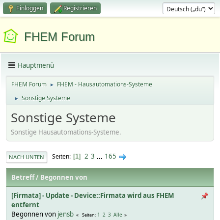
Einloggen
Registrieren
FHEM Forum
Hauptmenü
FHEM Forum
FHEM - Hausautomations-Systeme
►
Sonstige Systeme
►
Sonstige Systeme
Sonstige Hausautomations-Systeme.
2
3
...
165
Seiten
1
NACH UNTEN
Betreff
/
Begonnen von
[Firmata] - Update - Device::Firmata wird aus FHEM
entfernt
Begonnen von
jensb
1
2
3
Alle
Seiten