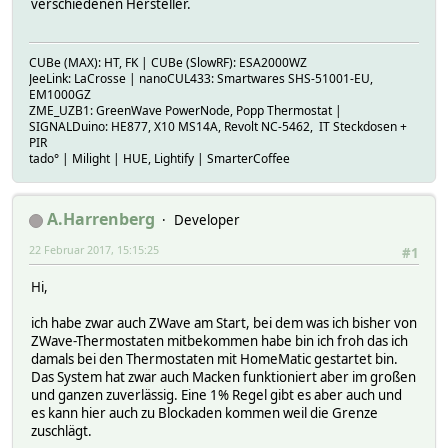
verschiedenen Hersteller.
CUBe (MAX): HT, FK | CUBe (SlowRF): ESA2000WZ
JeeLink: LaCrosse | nanoCUL433: Smartwares SHS-51001-EU,
EM1000GZ
ZME_UZB1: GreenWave PowerNode, Popp Thermostat |
SIGNALDuino: HE877, X10 MS14A, Revolt NC-5462, IT Steckdosen +
PIR
tado° | Milight | HUE, Lightify | SmarterCoffee
A.Harrenberg
Developer
22 Februar 2017, 15:15:25
#1
Hi,
ich habe zwar auch ZWave am Start, bei dem was ich bisher von
ZWave-Thermostaten mitbekommen habe bin ich froh das ich
damals bei den Thermostaten mit HomeMatic gestartet bin.
Das System hat zwar auch Macken funktioniert aber im großen
und ganzen zuverlässig. Eine 1% Regel gibt es aber auch und
es kann hier auch zu Blockaden kommen weil die Grenze
zuschlägt.