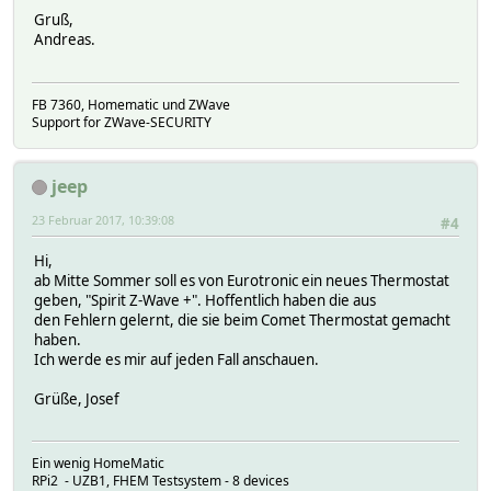
Gruß,
Andreas.
FB 7360, Homematic und ZWave
Support for ZWave-SECURITY
jeep
23 Februar 2017, 10:39:08
#4
Hi,
ab Mitte Sommer soll es von Eurotronic ein neues Thermostat
geben, "Spirit Z-Wave +". Hoffentlich haben die aus
den Fehlern gelernt, die sie beim Comet Thermostat gemacht
haben.
Ich werde es mir auf jeden Fall anschauen.
Grüße, Josef
Ein wenig HomeMatic
RPi2 - UZB1, FHEM Testsystem - 8 devices