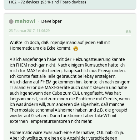
HC2 - 72 devices (95 % sind Fibaro devices)
mahowi
Developer
23 Februar 2017, 11:06:29
#5
Wußte ich doch, daß irgendjemand auf jeden Fall mit
Homematic um die Ecke kommt.
Als ich angefangen habe mit der Heizungssteuerung kannte
ich FHEM noch gar nicht. Nach einigem Rumsuchen hatte ich
mich für MAX! entschieden, hauptsächlich aus Preisgründen.
Ich konnte fast alle Teile gebraucht bei ebay ersteigern.
Als ich dann auf FHEM gekommen bin, konnte ich nach einigem
Trial and Error die MAX!-Geräte auch damit steuern und habe
auch irgendwann den Cube zum CUL umgeflasht. Was halt
langsam nervt, sind zum einen die Probleme mit Credits, wenn
ich was ändern will, zum anderen die Eigenheit, daß manche
Thermostate schonmal Alzheimer haben und z.B. die groupid
wieder auf 0 setzen. Dann funktioniert aber fakeWT mit
externen Temperatursensoren nicht mehr.
Homematic wäre zwar auch eine Alternative, CUL hab ich ja.
Aber ich wollte zum einen die Anzahl der verschiedenen