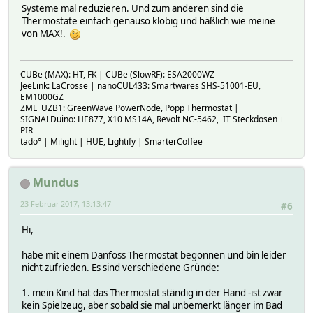
Systeme mal reduzieren. Und zum anderen sind die
Thermostate einfach genauso klobig und häßlich wie meine
von MAX!.
CUBe (MAX): HT, FK | CUBe (SlowRF): ESA2000WZ
JeeLink: LaCrosse | nanoCUL433: Smartwares SHS-51001-EU,
EM1000GZ
ZME_UZB1: GreenWave PowerNode, Popp Thermostat |
SIGNALDuino: HE877, X10 MS14A, Revolt NC-5462, IT Steckdosen +
PIR
tado° | Milight | HUE, Lightify | SmarterCoffee
Mundus
23 Februar 2017, 13:13:47
#6
Hi,
habe mit einem Danfoss Thermostat begonnen und bin leider
nicht zufrieden. Es sind verschiedene Gründe:
1. mein Kind hat das Thermostat ständig in der Hand -ist zwar
kein Spielzeug, aber sobald sie mal unbemerkt länger im Bad