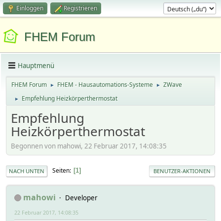
Einloggen
Registrieren
FHEM Forum
Hauptmenü
FHEM Forum
FHEM - Hausautomations-Systeme
ZWave
►
►
Empfehlung Heizkörperthermostat
►
Empfehlung
Heizkörperthermostat
Begonnen von mahowi, 22 Februar 2017, 14:08:35
Seiten
1
NACH UNTEN
BENUTZER-AKTIONEN
mahowi
Developer
22 Februar 2017, 14:08:35