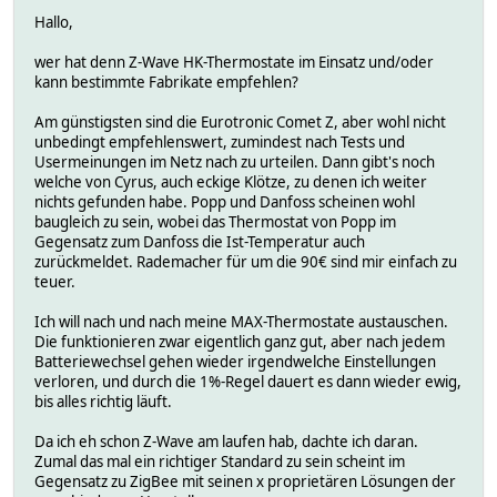
Hallo,
wer hat denn Z-Wave HK-Thermostate im Einsatz und/oder
kann bestimmte Fabrikate empfehlen?
Am günstigsten sind die Eurotronic Comet Z, aber wohl nicht
unbedingt empfehlenswert, zumindest nach Tests und
Usermeinungen im Netz nach zu urteilen. Dann gibt's noch
welche von Cyrus, auch eckige Klötze, zu denen ich weiter
nichts gefunden habe. Popp und Danfoss scheinen wohl
baugleich zu sein, wobei das Thermostat von Popp im
Gegensatz zum Danfoss die Ist-Temperatur auch
zurückmeldet. Rademacher für um die 90€ sind mir einfach zu
teuer.
Ich will nach und nach meine MAX-Thermostate austauschen.
Die funktionieren zwar eigentlich ganz gut, aber nach jedem
Batteriewechsel gehen wieder irgendwelche Einstellungen
verloren, und durch die 1%-Regel dauert es dann wieder ewig,
bis alles richtig läuft.
Da ich eh schon Z-Wave am laufen hab, dachte ich daran.
Zumal das mal ein richtiger Standard zu sein scheint im
Gegensatz zu ZigBee mit seinen x proprietären Lösungen der