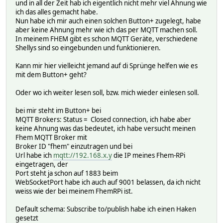
und in all der Zeit hab ich eigentlich nicht mehr viel Ahnung wie
ich das alles gemacht habe.
Nun habe ich mir auch einen solchen Button+ zugelegt, habe
aber keine Ahnung mehr wie ich das per MQTT machen soll.
In meinem FHEM gibt es schon MQTT Geräte, verschiedene
Shellys sind so eingebunden und funktionieren.
Kann mir hier vielleicht jemand auf di Sprünge helfen wie es
mit dem Button+ geht?
Oder wo ich weiter lesen soll, bzw. mich wieder einlesen soll.
bei mir steht im Button+ bei
MQTT Brokers: Status = Closed connection, ich habe aber
keine Ahnung was das bedeutet, ich habe versucht meinen
Fhem MQTT Broker mit
Broker ID "fhem" einzutragen und bei
Url habe ich
mqtt://192.168.x.y
die IP meines Fhem-RPi
eingetragen, der
Port steht ja schon auf 1883 beim
WebSocketPort habe ich auch auf 9001 belassen, da ich nicht
weiss wie der bei meinem FhemRPi ist.
Default schema: Subscribe to/publish habe ich einen Haken
gesetzt