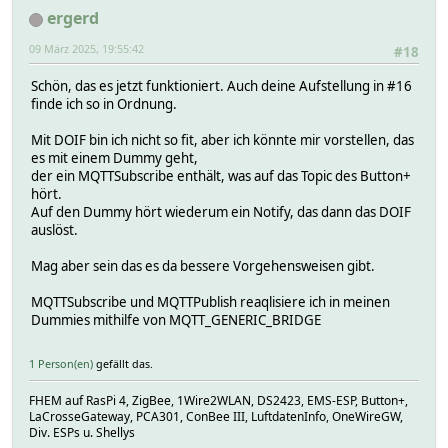
ergerd
wait:
0:
09 März 2025, 19:55:42
#18
0
0.3
Schön, das es jetzt funktioniert. Auch deine Aufstellung in #16
condition:
finde ich so in Ordnung.
0 xyz
do:
Mit DOIF bin ich nicht so fit, aber ich könnte mir vorstellen, das
0:
es mit einem Dummy geht,
0 set OUT_1 PortB5 on
der ein MQTTSubscribe enthält, was auf das Topic des Button+
1 set OUT_1 PortB5 off
hört.
1:
Auf den Dummy hört wiederum ein Notify, das dann das DOIF
helper:
auslöst.
NOTIFYDEV global
globalinit 1
Mag aber sein das es da bessere Vorgehensweisen gibt.
last_timer 0
sleeptimer -1
MQTTSubscribe und MQTTPublish reaqlisiere ich in meinen
perlblock:
Dummies mithilfe von MQTT_GENERIC_BRIDGE
uiState:
uiTable:
Attributes:
1 Person(en)
gefällt das.
alias Light_office
cmdState M26_L1-2_On_Off
FHEM auf RasPi 4, ZigBee, 1Wire2WLAN, DS2423, EMS-ESP, Button+,
do always
LaCrosseGateway, PCA301, ConBee III, LuftdatenInfo, OneWireGW,
fhem_widget_channels []
Div. ESPs u. Shellys
room E1_Buro,GoogleAssistant