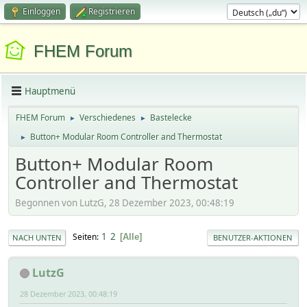
Einloggen
Registrieren
FHEM Forum
Hauptmenü
FHEM Forum
Verschiedenes
Bastelecke
►
►
Button+ Modular Room Controller and Thermostat
►
Button+ Modular Room
Controller and Thermostat
Begonnen von LutzG, 28 Dezember 2023, 00:48:19
1
2
Seiten
Alle
NACH UNTEN
BENUTZER-AKTIONEN
LutzG
28 Dezember 2023, 00:48:19