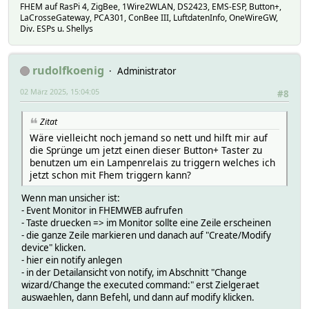
FHEM auf RasPi 4, ZigBee, 1Wire2WLAN, DS2423, EMS-ESP, Button+,
LaCrosseGateway, PCA301, ConBee III, LuftdatenInfo, OneWireGW,
Div. ESPs u. Shellys
rudolfkoenig
Administrator
02 März 2025, 15:04:05
#8
Zitat
Wäre vielleicht noch jemand so nett und hilft mir auf
die Sprünge um jetzt einen dieser Button+ Taster zu
benutzen um ein Lampenrelais zu triggern welches ich
jetzt schon mit Fhem triggern kann?
Wenn man unsicher ist:
- Event Monitor in FHEMWEB aufrufen
- Taste druecken => im Monitor sollte eine Zeile erscheinen
- die ganze Zeile markieren und danach auf "Create/Modify
device" klicken.
- hier ein notify anlegen
- in der Detailansicht von notify, im Abschnitt "Change
wizard/Change the executed command:" erst Zielgeraet
auswaehlen, dann Befehl, und dann auf modify klicken.