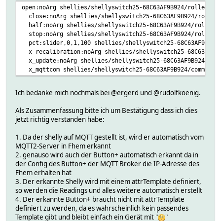
open:noArg shellies/shellyswitch25-68C63AF9B924/roller/0/
close:noArg shellies/shellyswitch25-68C63AF9B924/roller/
half:noArg shellies/shellyswitch25-68C63AF9B924/roller/0
stop:noArg shellies/shellyswitch25-68C63AF9B924/roller/0
pct:slider,0,1,100 shellies/shellyswitch25-68C63AF9B924/
x_recalibration:noArg shellies/shellyswitch25-68C63AF9B9
x_update:noArg shellies/shellyswitch25-68C63AF9B924/comm
x_mqttcom shellies/shellyswitch25-68C63AF9B924/command 
Ich bedanke mich nochmals bei @ergerd und @rudolfkoenig.
Als Zusammenfassung bitte ich um Bestätigung dass ich dies
jetzt richtig verstanden habe:
1. Da der shelly auf MQTT gestellt ist, wird er automatisch vom
MQTT2-Server in Fhem erkannt
2. genauso wird auch der Button+ automatisch erkannt da in
der Config des Button+ der MQTT Broker die IP-Adresse des
Fhem erhalten hat
3. Der erkannte Shelly wird mit einem attrTemplate definiert,
so werden die Readings und alles weitere automatisch erstellt
4. Der erkannte Button+ braucht nicht mit attrTemplate
definiert zu werden, da es wahrscheinlich kein passendes
Template gibt und bleibt einfach ein Gerät mit "
"