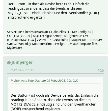
Der Button+ ist doch als Device bereits da. Einfach die
readingList so ändern, dass die Events an diesem
MQTT2_DEVICE eindeutig sind und den Eventhandler (DOIF)
entsprechend ergänzen.
Server: HP-elitedesk@Debian 13, aktuelles FHEM@ConfigDB |
CUL_HM (VCCU) | MQTT2: ZigBee2mqtt, MiLight@ESP-GW,
BT@OpenMQTTGw | ZWave | SIGNALduino | MapleCUN | RHASSPY
svn: u.a Weekday-&RandomTimer, Twilight, div. attrTemplate-files,
MySensors
jumperger
10 März 2025, 23:34:31
#20
Zitat von: Beta-User am 09 März 2025, 20:10:22
...
Der Button+ ist doch als Device bereits da. Einfach die
readingList so ändern, dass die Events an diesem
MQTT2_DEVICE eindeutig sind und den Eventhandler
(DOIF) entsprechend ergänzen.