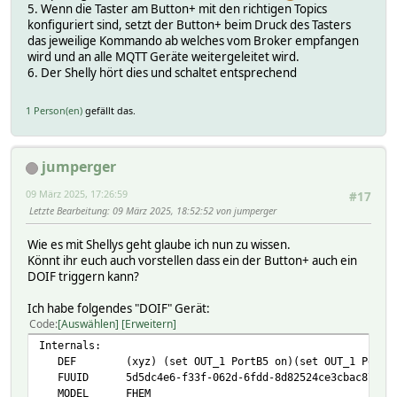
5. Wenn die Taster am Button+ mit den richtigen Topics
konfiguriert sind, setzt der Button+ beim Druck des Tasters
das jeweilige Kommando ab welches vom Broker empfangen
wird und an alle MQTT Geräte weitergeleitet wird.
6. Der Shelly hört dies und schaltet entsprechend
1 Person(en)
gefällt das.
jumperger
09 März 2025, 17:26:59
#17
Letzte Bearbeitung
: 09 März 2025, 18:52:52 von jumperger
Wie es mit Shellys geht glaube ich nun zu wissen.
Könnt ihr euch auch vorstellen dass ein der Button+ auch ein
DOIF triggern kann?
Ich habe folgendes "DOIF" Gerät:
Code
Auswählen
Erweitern
Internals:
DEF (xyz) (set OUT_1 PortB5 on)(set OUT_1 PortB5
FUUID 5d5dc4e6-f33f-062d-6fdd-8d82524ce3cbac87
MODEL FHEM