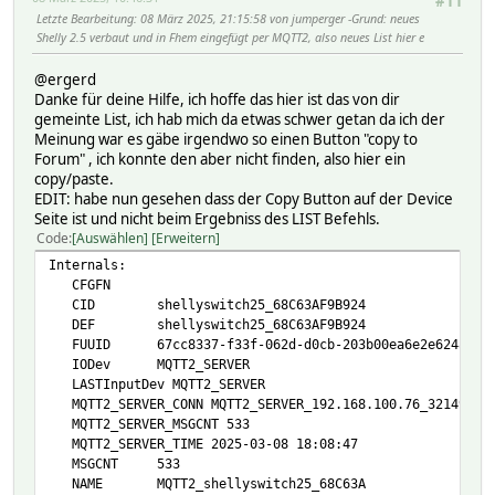
#11
Letzte Bearbeitung
: 08 März 2025, 21:15:58 von jumperger
Grund
: neues
Shelly 2.5 verbaut und in Fhem eingefügt per MQTT2, also neues List hier e
@ergerd
Danke für deine Hilfe, ich hoffe das hier ist das von dir
gemeinte List, ich hab mich da etwas schwer getan da ich der
Meinung war es gäbe irgendwo so einen Button "copy to
Forum" , ich konnte den aber nicht finden, also hier ein
copy/paste.
EDIT: habe nun gesehen dass der Copy Button auf der Device
Seite ist und nicht beim Ergebniss des LIST Befehls.
Code
Auswählen
Erweitern
Internals:
CFGFN
CID shellyswitch25_68C63AF9B924
DEF shellyswitch25_68C63AF9B924
FUUID 67cc8337-f33f-062d-d0cb-203b00ea6e2e6248
IODev MQTT2_SERVER
LASTInputDev MQTT2_SERVER
MQTT2_SERVER_CONN MQTT2_SERVER_192.168.100.76_32149
MQTT2_SERVER_MSGCNT 533
MQTT2_SERVER_TIME 2025-03-08 18:08:47
MSGCNT 533
NAME MQTT2_shellyswitch25_68C63A