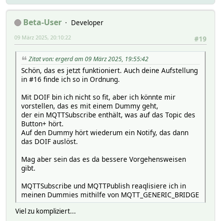
userReadings gpio_response_22
wait 0,0.3
Beta-User
Developer
webCmd M26_L1-2_On_Off
09 März 2025, 20:10:22
#19
Zitat von: ergerd am 09 März 2025, 19:55:42
Schön, das es jetzt funktioniert. Auch deine Aufstellung
in #16 finde ich so in Ordnung.
Mit DOIF bin ich nicht so fit, aber ich könnte mir
vorstellen, das es mit einem Dummy geht,
der ein MQTTSubscribe enthält, was auf das Topic des
Button+ hört.
Auf den Dummy hört wiederum ein Notify, das dann
das DOIF auslöst.
Mag aber sein das es da bessere Vorgehensweisen
gibt.
MQTTSubscribe und MQTTPublish reaqlisiere ich in
meinen Dummies mithilfe von MQTT_GENERIC_BRIDGE
Viel zu kompliziert...