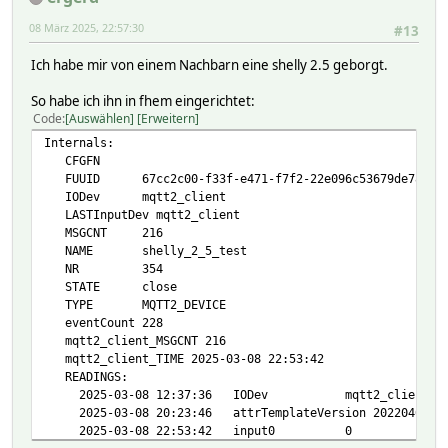
model shelly25_roller_invert_0
08 März 2025, 22:57:30
#13
readingList shellies/shellyswitch25-68C63AF9B924/roller/
shellies/shellyswitch25-68C63AF9B924/status/0/rollers:.
Ich habe mir von einem Nachbarn eine shelly 2.5 geborgt.
shellies/shellyswitch25-68C63AF9B924/online:.* online
shellies/shellyswitch25-68C63AF9B924/announce:.* { json2
So habe ich ihn in fhem eingerichtet:
shellies/announce:.* { $EVENT =~ m,..id...shellyswitch25
Code
Auswählen
Erweitern
shellies/shellyswitch25-68C63AF9B924/roller/0:.* curren
shellies/shellyswitch25-68C63AF9B924/roller/0:open {{'st
Internals:
shellies/shellyswitch25-68C63AF9B924/roller/0:close {{'s
CFGFN
shellies/shellyswitch25-68C63AF9B924/input/1:.* input1
FUUID 67cc2c00-f33f-e471-f7f2-22e096c53679de78
shellies/shellyswitch25-68C63AF9B924/input/0:.* input0
IODev mqtt2_client
shellies/shellyswitch25-68C63AF9B924/relay/power:.* pow
LASTInputDev mqtt2_client
shellies/shellyswitch25-68C63AF9B924/relay/energy:.* en
MSGCNT 216
shellies/shellyswitch25-68C63AF9B924/temperature:.* tem
NAME shelly_2_5_test
shellies/shellyswitch25-68C63AF9B924/overtemperature:.* 
NR 354
shellies/shellyswitch25-68C63AF9B924/roller/0/power:.* r
STATE close
shellies/shellyswitch25-68C63AF9B924/roller/0/energy:.* 
TYPE MQTT2_DEVICE
shellies/shellyswitch25-68C63AF9B924/temperature_f:.* {
eventCount 228
shellyswitch25_68C63AF9B924:shellies/shellyswitch25-68C63
mqtt2_client_MSGCNT 216
shellyswitch25_68C63AF9B924:shellies/shellyswitch25-68C63
mqtt2_client_TIME 2025-03-08 22:53:42
shellyswitch25_68C63AF9B924:shellies/shellyswitch25-68C63
READINGS:
shellyswitch25_68C63AF9B924:shellies/shellyswitch25-68C63
2025-03-08 12:37:36 IODev mqtt2_client
room E0_Chambre1,MQTT2_DEVICE
2025-03-08 20:23:46 attrTemplateVersion 20220404
setList open:noArg shellies/shellyswitch25-68C63AF9B9
2025-03-08 22:53:42 input0 0
close:noArg shellies/shellyswitch25-68C63AF9B924/roller/