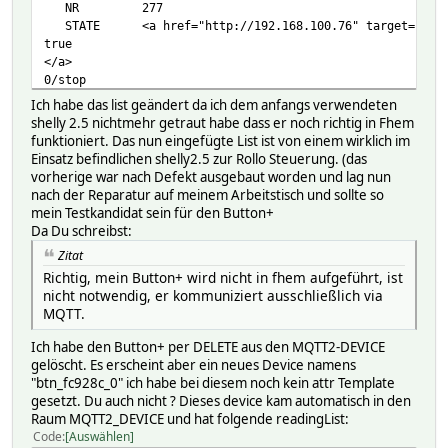
NR 277
STATE <a href="http://192.168.100.76" target="_bla
true
</a>
0/stop
TYPE MQTT2_DEVICE
Ich habe das list geändert da ich dem anfangs verwendeten
eventCount 533
shelly 2.5 nichtmehr getraut habe dass er noch richtig in Fhem
OLDREADINGS:
funktioniert. Das nun eingefügte List ist von einem wirklich im
READINGS:
Einsatz befindlichen shelly2.5 zur Rollo Steuerung. (das
2025-03-08 17:49:43 IODev MQTT2_SERVER
vorherige war nach Defekt ausgebaut worden und lag nun
2025-03-08 17:56:37 actions_stats_skipped 0
nach der Reparatur auf meinem Arbeitstisch und sollte so
2025-03-08 17:56:37 attrTemplateVersion 20220404
mein Testkandidat sein für den Button+
2025-03-08 17:56:37 cfg_changed_cnt 0
Da Du schreibst:
2025-03-08 17:56:37 cloud_connected false
Zitat
2025-03-08 17:56:37 cloud_enabled false
Richtig, mein Button+ wird nicht in fhem aufgeführt, ist
2025-03-08 18:08:47 current stop
nicht notwendig, er kommuniziert ausschließlich via
2025-03-08 18:08:47 energy 186
MQTT.
2025-03-08 17:56:37 fs_free 144074
2025-03-08 17:56:37 fs_size 233681
Ich habe den Button+ per DELETE aus den MQTT2-DEVICE
2025-03-08 17:56:37 fw_ver 20230913-112234/v1
gelöscht. Es erscheint aber ein neues Device namens
2025-03-08 17:56:37 has_update false
"btn_fc928c_0" ich habe bei diesem noch kein attr Template
2025-03-08 17:56:37 id shellyswitch25-68C
gesetzt. Du auch nicht ? Dieses device kam automatisch in den
2025-03-08 18:08:47 input0 0
Raum MQTT2_DEVICE und hat folgende readingList:
2025-03-08 18:08:47 input1 0
Code
Auswählen
2025-03-08 17:56:37 inputs_1_event