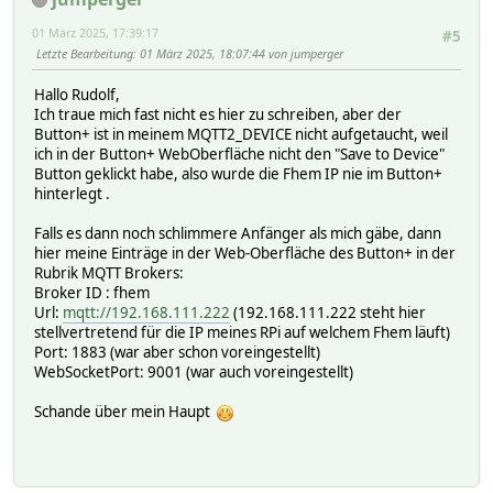
01 März 2025, 17:39:17
#5
Letzte Bearbeitung
: 01 März 2025, 18:07:44 von jumperger
Hallo Rudolf,
Ich traue mich fast nicht es hier zu schreiben, aber der
Button+ ist in meinem MQTT2_DEVICE nicht aufgetaucht, weil
ich in der Button+ WebOberfläche nicht den "Save to Device"
Button geklickt habe, also wurde die Fhem IP nie im Button+
hinterlegt .
Falls es dann noch schlimmere Anfänger als mich gäbe, dann
hier meine Einträge in der Web-Oberfläche des Button+ in der
Rubrik MQTT Brokers:
Broker ID : fhem
Url:
mqtt://192.168.111.222
(192.168.111.222 steht hier
stellvertretend für die IP meines RPi auf welchem Fhem läuft)
Port: 1883 (war aber schon voreingestellt)
WebSocketPort: 9001 (war auch voreingestellt)
Schande über mein Haupt