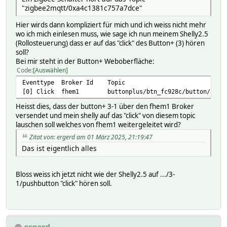
"zigbee2mqtt/0xa4c1381c757a7dce"
Hier wirds dann kompliziert für mich und ich weiss nicht mehr
wo ich mich einlesen muss, wie sage ich nun meinem Shelly2.5
(Rollosteuerung) dass er auf das "click" des Button+ (3) hören
soll?
Bei mir steht in der Button+ Weboberfläche:
Code
Auswählen
Eventtype Broker Id Topi
[0] Click fhem1 buttonplus/btn_fc928c/button/3-1/pus
Heisst dies, dass der button+ 3-1 über den fhem1 Broker
versendet und mein shelly auf das "click" von diesem topic
lauschen soll welches von fhem1 weitergeleitet wird?
Zitat von: ergerd am 01 März 2025, 21:19:47
Das ist eigentlich alles
Bloss weiss ich jetzt nicht wie der Shelly2.5 auf .../3-
1/pushbutton "click" hören soll.
ergerd