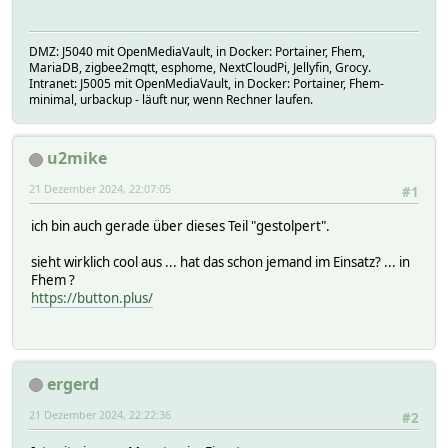
DMZ: J5040 mit OpenMediaVault, in Docker: Portainer, Fhem,
MariaDB, zigbee2mqtt, esphome, NextCloudPi, Jellyfin, Grocy.
Intranet: J5005 mit OpenMediaVault, in Docker: Portainer, Fhem-
minimal, urbackup - läuft nur, wenn Rechner laufen.
u2mike
21 Dezember 2024, 22:07:05
#1
ich bin auch gerade über dieses Teil "gestolpert".
sieht wirklich cool aus ... hat das schon jemand im Einsatz? ... in
Fhem ?
https://button.plus/
ergerd
21 Dezember 2024, 22:22:36
#2