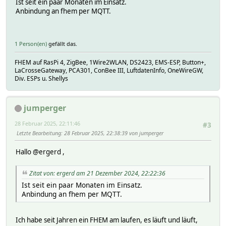
Ist seit ein paar Monaten im Einsatz.
Anbindung an fhem per MQTT.
1 Person(en)
gefällt das.
FHEM auf RasPi 4, ZigBee, 1Wire2WLAN, DS2423, EMS-ESP, Button+,
LaCrosseGateway, PCA301, ConBee III, LuftdatenInfo, OneWireGW,
Div. ESPs u. Shellys
jumperger
28 Februar 2025, 22:11:46
#3
Letzte Bearbeitung
: 28 Februar 2025, 22:38:39 von jumperger
Hallo @ergerd ,
Zitat von: ergerd am 21 Dezember 2024, 22:22:36
Ist seit ein paar Monaten im Einsatz.
Anbindung an fhem per MQTT.
Ich habe seit Jahren ein FHEM am laufen, es läuft und läuft,