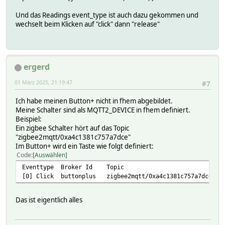
Und das Readings event_type ist auch dazu gekommen und
wechselt beim Klicken auf "click" dann "release"
ergerd
01 März 2025, 21:19:47
#7
Ich habe meinen Button+ nicht in fhem abgebildet.
Meine Schalter sind als MQTT2_DEVICE in fhem definiert.
Beispiel:
Ein zigbee Schalter hört auf das Topic
"zigbee2mqtt/0xa4c1381c757a7dce"
Im Button+ wird ein Taste wie folgt definiert:
Code
Auswählen
Eventtype Broker Id Topic Pa
[0] Click buttonplus zigbee2mqtt/0xa4c1381c757a7dce/se
Das ist eigentlich alles