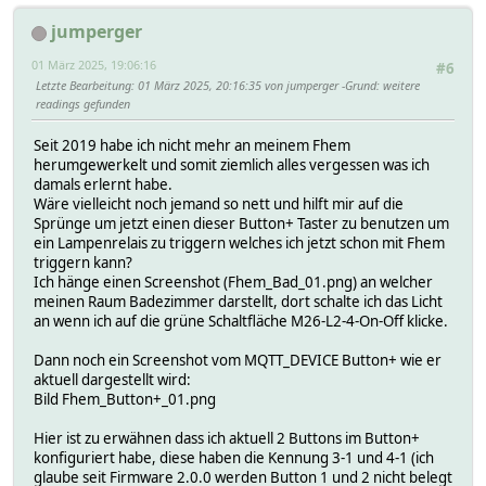
jumperger
01 März 2025, 19:06:16
#6
Letzte Bearbeitung
: 01 März 2025, 20:16:35 von jumperger
Grund
: weitere
readings gefunden
Seit 2019 habe ich nicht mehr an meinem Fhem
herumgewerkelt und somit ziemlich alles vergessen was ich
damals erlernt habe.
Wäre vielleicht noch jemand so nett und hilft mir auf die
Sprünge um jetzt einen dieser Button+ Taster zu benutzen um
ein Lampenrelais zu triggern welches ich jetzt schon mit Fhem
triggern kann?
Ich hänge einen Screenshot (Fhem_Bad_01.png) an welcher
meinen Raum Badezimmer darstellt, dort schalte ich das Licht
an wenn ich auf die grüne Schaltfläche M26-L2-4-On-Off klicke.
Dann noch ein Screenshot vom MQTT_DEVICE Button+ wie er
aktuell dargestellt wird:
Bild Fhem_Button+_01.png
Hier ist zu erwähnen dass ich aktuell 2 Buttons im Button+
konfiguriert habe, diese haben die Kennung 3-1 und 4-1 (ich
glaube seit Firmware 2.0.0 werden Button 1 und 2 nicht belegt