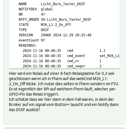
NAME Licht_Buro_Taster_DOIF
NOTIFYDEV global
NR 47
NTFY_ORDER 50-Licht_Buro_Taster_DOIF
STATE M26_L1-2_On_Off
TYPE DOIF
VERSION 29460 2024-12-29 20:25:48
eventCount 97
READINGS:
2024-11-16 00:40:35 cmd 1.2
2024-11-16 00:40:35 cmd_event set_M26_L1-2_On_
2024-11-16 00:40:35 cmd_nr 1
2024-11-16 00:40:35 cmd_seqnr 2
2025-03-09 15:08:02 gpio_response_22 off
Hier wird ein Relais auf einer 8-fach Relaisplatine für 0,3 sek
2019-10-10 21:25:13 mode enabled
geschlossen wenn ich in Fhem auf das webCmd M26_L1-
2024-11-16 00:40:35 state M26_L1-2_On_Of
2_On_Off klicke. Ich nutze dies selten in Fhem sondern im FTU.
Regex:
Es ist eigentlich der RPi auf welchem Fhem läuft, wlecher per
accu:
GPIO-Pin das Relais triggert.
bar:
Ich schätze dass wir hier dann in dem Fall wären, in dem der
barAvg:
Broker auf ein signal vom Button+ lauscht und ein Notify dann
collect:
das DOIF auslöst?
attr:
cmdState:
0:
M26_L1-2_On_Off