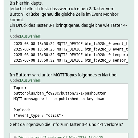
Bis hierhin klapts.
2025-03-08 17:56:37 mqtt_connected true
Jedoch stelle ich fest. dass wenn ich einen 2. Taster vom
2025-03-08 17:56:37 new_fw false
Button+ drücke, genau die gleiche Zeile im Event Monitor
2025-03-08 17:56:37 online true
kommt.
2025-03-08 18:08:47 overtemperature 0
Ein Druck des Taster 3-1 bringt genau das gleiche wie Taster 4-
2025-03-08 18:08:47 pct 0
1
2025-03-08 18:08:47 power 0.00
Code
Auswählen
2025-03-08 17:56:37 ram_free 36568
2025-03-08 17:56:37 ram_total 50720
2025-03-08 18:50:24 MQTT2_DEVICE btn_fc928c_0 event_type:
2025-03-08 18:08:47 roller_0_energy 186
2025-03-08 18:50:25 MQTT2_DEVICE btn_fc928c_0 event_type:
2025-03-08 18:08:47 roller_0_power 0.00
2025-03-08 18:50:32 MQTT2_DEVICE btn_fc928c_0 temperature
2025-03-08 18:08:47 roller_0_stop_reason normal
2025-03-08 18:50:32 MQTT2_DEVICE btn_fc928c_0 sensor_1: 3
2025-03-08 17:56:37 rollers_1_calibrating false
2025-03-08 17:56:37 rollers_1_current_pos 100
Im Button+ wird unter MQTT Topics folgendes erklärt bei
2025-03-08 17:56:37 rollers_1_is_valid true
Code
Auswählen
2025-03-08 17:56:37 rollers_1_last_direction open
2025-03-08 17:56:37 rollers_1_overtemperature fals
Topic:
2025-03-08 17:56:37 rollers_1_positioning true
buttonplus/btn_fc928c/button/3-1/pushbutton
2025-03-08 17:56:37 rollers_1_power 0.00
MQTT message will be published on key-down
2025-03-08 17:56:37 rollers_1_safety_switch false
2025-03-08 17:56:37 rollers_1_source input
Payload:
2025-03-08 17:56:37 rollers_1_state stop
{"event_type": "click"}
2025-03-08 17:56:37 rollers_1_stop_reason normal
Geht da irgendwo die Info zum Taster 3-1 und 4-1 verloren?
2025-03-08 17:56:37 serial 1
2025-03-08 18:08:47 state 0
2025-03-08 18:08:47 temperature 63.08
Zitat von: rudolfkoenig am 02 März 2025, 15:04:05