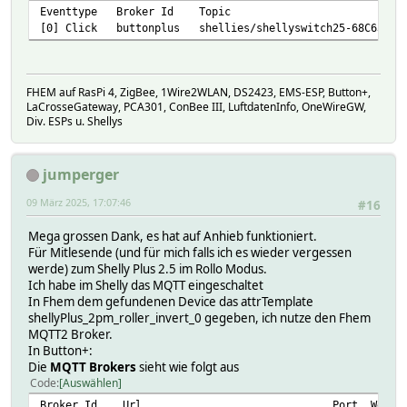
Eventtype Broker Id T
[0] Click buttonplus shellies/shellyswitch25-68C63AF9
FHEM auf RasPi 4, ZigBee, 1Wire2WLAN, DS2423, EMS-ESP, Button+,
LaCrosseGateway, PCA301, ConBee III, LuftdatenInfo, OneWireGW,
Div. ESPs u. Shellys
jumperger
09 März 2025, 17:07:46
#16
Mega grossen Dank, es hat auf Anhieb funktioniert.
Für Mitlesende (und für mich falls ich es wieder vergessen
werde) zum Shelly Plus 2.5 im Rollo Modus.
Ich habe im Shelly das MQTT eingeschaltet
In Fhem dem gefundenen Device das attrTemplate
shellyPlus_2pm_roller_invert_0 gegeben, ich nutze den Fhem
MQTT2 Broker.
In Button+:
Die
MQTT Brokers
sieht wie folgt aus
Code
Auswählen
Broker Id Url Port Web Socket Port Usern