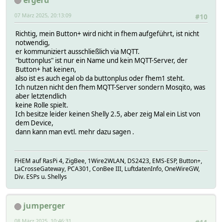
07 März 2025, 20:13:09
#10
Richtig, mein Button+ wird nicht in fhem aufgeführt, ist nicht
notwendig,
er kommuniziert ausschließlich via MQTT.
"buttonplus" ist nur ein Name und kein MQTT-Server, der
Button+ hat keinen,
also ist es auch egal ob da buttonplus oder fhem1 steht.
Ich nutzen nicht den fhem MQTT-Server sondern Mosqito, was
aber letztendlich
keine Rolle spielt.
Ich besitze leider keinen Shelly 2.5, aber zeig Mal ein List von
dem Device,
dann kann man evtl. mehr dazu sagen .
FHEM auf RasPi 4, ZigBee, 1Wire2WLAN, DS2423, EMS-ESP, Button+,
LaCrosseGateway, PCA301, ConBee III, LuftdatenInfo, OneWireGW,
Div. ESPs u. Shellys
jumperger
08 März 2025, 10:46:31