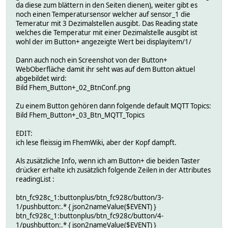
da diese zum blättern in den Seiten dienen), weiter gibt es
noch einen Temperatursensor welcher auf sensor_1 die
Temeratur mit 3 Dezimalstellen ausgibt. Das Reading state
welches die Temperatur mit einer Dezimalstelle ausgibt ist
wohl der im Button+ angezeigte Wert bei displayitem/1/
Dann auch noch ein Screenshot von der Button+
WebOberfläche damit ihr seht was auf dem Button aktuel
abgebildet wird:
Bild Fhem_Button+_02_BtnConf.png
Zu einem Button gehören dann folgende default MQTT Topics:
Bild Fhem_Button+_03_Btn_MQTT_Topics
EDIT:
ich lese fleissig im FhemWiki, aber der Kopf dampft.
Als zusätzliche Info, wenn ich am Button+ die beiden Taster
drücker erhalte ich zusätzlich folgende Zeilen in der Attributes
readingList :
btn_fc928c_1:buttonplus/btn_fc928c/button/3-
1/pushbutton:.* { json2nameValue($EVENT) }
btn_fc928c_1:buttonplus/btn_fc928c/button/4-
1/pushbutton:.* { json2nameValue($EVENT) }