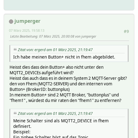
jumperger
07 März 2025, 19:58:13
#9
Letzte Bearbeitung
: 07 März 2025, 20:00:08 von jumperger
Zitat von: ergerd am 01 März 2025, 21:19:47
Ich habe meinen Button+ nicht in fhem abgebildet.
Heisst dies dass dein Button+ also nicht unter den
MQTT2_DEVICEs aufgeführt wird?
Heisst das auch dass es in deinem System 2 MQTT-Server gibt?
den von Fhem (MQTT2-SERVER) und den internen vom
Button+ (BrokerID: buttonplus)
In meinem Button+ sind 2 MQTT Broker, "buttonplus" und
"fhem1" , würdest du mir raten den "fhem1" zu entfernen?
Zitat von: ergerd am 01 März 2025, 21:19:47
Meine Schalter sind als MQTT2_DEVICE in fhem
definiert.
Beispiel:
Ein zigbee Schalter hört auf das Topic