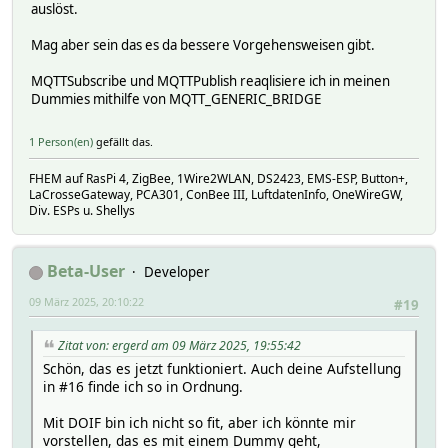
auslöst.
NOTIFYDEV global
globalinit 1
Mag aber sein das es da bessere Vorgehensweisen gibt.
last_timer 0
sleeptimer -1
MQTTSubscribe und MQTTPublish reaqlisiere ich in meinen
perlblock:
Dummies mithilfe von MQTT_GENERIC_BRIDGE
uiState:
uiTable:
Attributes:
1 Person(en)
gefällt das.
alias Light_office
cmdState M26_L1-2_On_Off
FHEM auf RasPi 4, ZigBee, 1Wire2WLAN, DS2423, EMS-ESP, Button+,
do always
LaCrosseGateway, PCA301, ConBee III, LuftdatenInfo, OneWireGW,
fhem_widget_channels []
Div. ESPs u. Shellys
room E1_Buro,GoogleAssistant
userReadings gpio_response_22
wait 0,0.3
Beta-User
Developer
webCmd M26_L1-2_On_Off
09 März 2025, 20:10:22
#19
Zitat von: ergerd am 09 März 2025, 19:55:42
Schön, das es jetzt funktioniert. Auch deine Aufstellung
in #16 finde ich so in Ordnung.
Mit DOIF bin ich nicht so fit, aber ich könnte mir
vorstellen, das es mit einem Dummy geht,