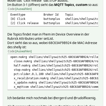
wobei das "Click release" das STOP auslöst.
Im Button 3-1 (öffnen) sieht das
MQTT Topics, custom
so aus:
Code
Auswählen
Eventtype Broker Id
[0] Click buttonplus shellies/shellyswitch25-68C6
[2] Click release buttonplus shellies/shellyswitch25-
Die Topics findet man in Fhem im Device Overview in der
Rubrick Attributes unter setList.
Dort sieht das so aus, wobei 68C63AF9B924 die MAC-Adresse
des shelly ist:
Code
Auswählen
open:noArg shellies/shellyswitch25-68C63AF9B924/roller/0/
close:noArg shellies/shellyswitch25-68C63AF9B924/roller/
half:noArg shellies/shellyswitch25-68C63AF9B924/roller/0
stop:noArg shellies/shellyswitch25-68C63AF9B924/roller/0
pct:slider,0,1,100 shellies/shellyswitch25-68C63AF9B924/
x_recalibration:noArg shellies/shellyswitch25-68C63AF9B9
x_update:noArg shellies/shellyswitch25-68C63AF9B924/comm
x_mqttcom shellies/shellyswitch25-68C63AF9B924/command 
Ich bedanke mich nochmals bei @ergerd und @rudolfkoenig.