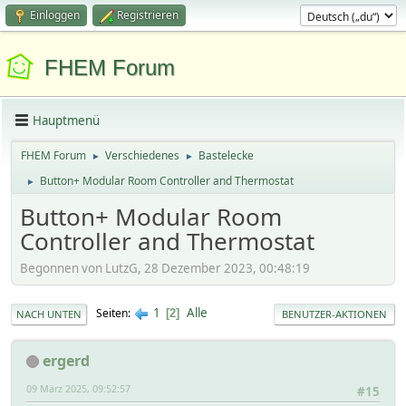
Einloggen
Registrieren
FHEM Forum
Hauptmenü
FHEM Forum
Verschiedenes
Bastelecke
►
►
Button+ Modular Room Controller and Thermostat
►
Button+ Modular Room
Controller and Thermostat
Begonnen von LutzG, 28 Dezember 2023, 00:48:19
1
Alle
Seiten
2
NACH UNTEN
BENUTZER-AKTIONEN
ergerd
09 März 2025, 09:52:57
#15