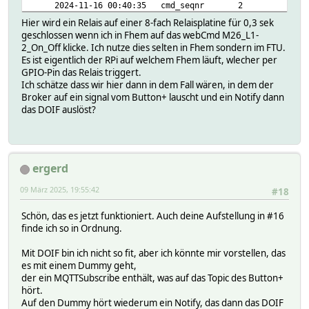
2024-11-16 00:40:35 cmd_seqnr 2
2025-03-09 15:08:02 gpio_response_22 off
Hier wird ein Relais auf einer 8-fach Relaisplatine für 0,3 sek
2019-10-10 21:25:13 mode enabled
geschlossen wenn ich in Fhem auf das webCmd M26_L1-
2024-11-16 00:40:35 state M26_L1-2_On_Of
2_On_Off klicke. Ich nutze dies selten in Fhem sondern im FTU.
Regex:
Es ist eigentlich der RPi auf welchem Fhem läuft, wlecher per
accu:
GPIO-Pin das Relais triggert.
bar:
Ich schätze dass wir hier dann in dem Fall wären, in dem der
barAvg:
Broker auf ein signal vom Button+ lauscht und ein Notify dann
collect:
das DOIF auslöst?
attr:
cmdState:
0:
M26_L1-2_On_Off
ergerd
wait:
0:
09 März 2025, 19:55:42
#18
0
0.3
Schön, das es jetzt funktioniert. Auch deine Aufstellung in #16
condition:
finde ich so in Ordnung.
0 xyz
do:
Mit DOIF bin ich nicht so fit, aber ich könnte mir vorstellen, das
0:
es mit einem Dummy geht,
0 set OUT_1 PortB5 on
der ein MQTTSubscribe enthält, was auf das Topic des Button+
1 set OUT_1 PortB5 off
hört.
1:
Auf den Dummy hört wiederum ein Notify, das dann das DOIF
helper: