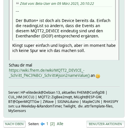
Zitat von: Beta-User am 09 März 2025, 20:10:22
...
Der Button+ ist doch als Device bereits da. Einfach
die readingList so ändern, dass die Events an
diesem MQTT2_DEVICE eindeutig sind und den
Eventhandler (DOIF) entsprechend ergänzen.
Klingt super einfach und logisch, aber im moment habe
ich keine Spur wie ich das machen soll.
Schau dir mal
https://wiki.fhem.de/wiki/MQTT2_DEVICE_-
_Schritt_f%C3%BCr_Schritt#json2nameValue()
an
Server: HP-elitedesk@Debian 13, aktuelles FHEM@ConfigDB |
CUL_HM (VCCU) | MQTT2: ZigBee2mqtt, MiLight@ESP-GW,
BT@OpenMQTTGw | ZWave | SIGNALduino | MapleCUN | RHASSPY
svn: u.a Weekday-&RandomTimer, Twilight, div. attrTemplate-files,
MySensors
1
Alle
Seiten
2
NACH OBEN
BENUTZER-AKTIONEN