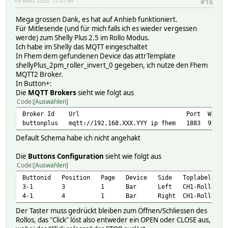
09 März 2025, 17:07:46
#16
Mega grossen Dank, es hat auf Anhieb funktioniert.
Für Mitlesende (und für mich falls ich es wieder vergessen
werde) zum Shelly Plus 2.5 im Rollo Modus.
Ich habe im Shelly das MQTT eingeschaltet
In Fhem dem gefundenen Device das attrTemplate
shellyPlus_2pm_roller_invert_0 gegeben, ich nutze den Fhem
MQTT2 Broker.
In Button+:
Die
MQTT Brokers
sieht wie folgt aus
Code
Auswählen
Broker Id Url Port Web Socket Port Usern
buttonplus mqtt://192.16
Default Schema habe ich nicht angehakt
Die
Buttons Configuration
sieht wie folgt aus
Code
Auswählen
Buttonid Position Page Device Side Toplabel La
3-1 3 1 Bar Left CH1-Rollo UP Both
4-1 4 1 Bar Right CH1-Rollo DOWN Bot
Der Taster muss gedrückt bleiben zum Öffnen/Schliessen des
Rollos, das "Click" löst also entweder ein OPEN oder CLOSE aus,