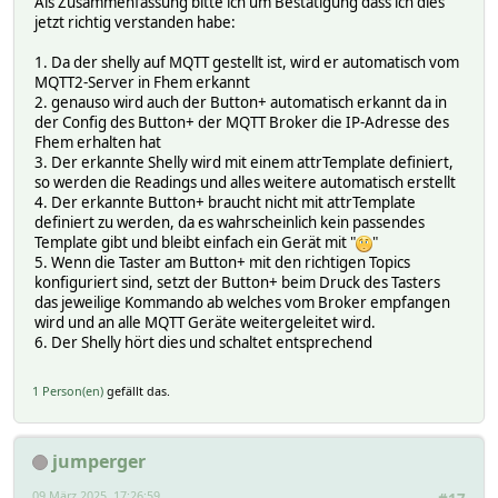
Als Zusammenfassung bitte ich um Bestätigung dass ich dies
jetzt richtig verstanden habe:
1. Da der shelly auf MQTT gestellt ist, wird er automatisch vom
MQTT2-Server in Fhem erkannt
2. genauso wird auch der Button+ automatisch erkannt da in
der Config des Button+ der MQTT Broker die IP-Adresse des
Fhem erhalten hat
3. Der erkannte Shelly wird mit einem attrTemplate definiert,
so werden die Readings und alles weitere automatisch erstellt
4. Der erkannte Button+ braucht nicht mit attrTemplate
definiert zu werden, da es wahrscheinlich kein passendes
Template gibt und bleibt einfach ein Gerät mit "
"
5. Wenn die Taster am Button+ mit den richtigen Topics
konfiguriert sind, setzt der Button+ beim Druck des Tasters
das jeweilige Kommando ab welches vom Broker empfangen
wird und an alle MQTT Geräte weitergeleitet wird.
6. Der Shelly hört dies und schaltet entsprechend
1 Person(en)
gefällt das.
jumperger
09 März 2025, 17:26:59