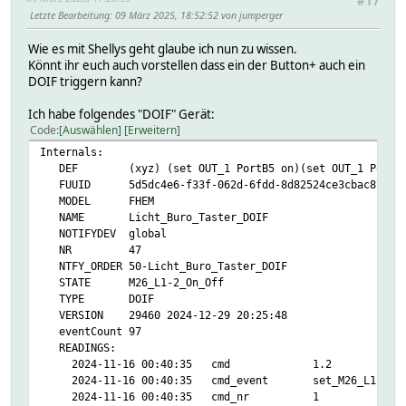
#17
Letzte Bearbeitung
: 09 März 2025, 18:52:52 von jumperger
Wie es mit Shellys geht glaube ich nun zu wissen.
Könnt ihr euch auch vorstellen dass ein der Button+ auch ein
DOIF triggern kann?
Ich habe folgendes "DOIF" Gerät:
Code
Auswählen
Erweitern
Internals:
DEF (xyz) (set OUT_1 PortB5 on)(set OUT_1 PortB5
FUUID 5d5dc4e6-f33f-062d-6fdd-8d82524ce3cbac87
MODEL FHEM
NAME Licht_Buro_Taster_DOIF
NOTIFYDEV global
NR 47
NTFY_ORDER 50-Licht_Buro_Taster_DOIF
STATE M26_L1-2_On_Off
TYPE DOIF
VERSION 29460 2024-12-29 20:25:48
eventCount 97
READINGS:
2024-11-16 00:40:35 cmd 1.2
2024-11-16 00:40:35 cmd_event set_M26_L1-2_On_
2024-11-16 00:40:35 cmd_nr 1