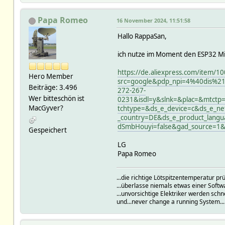
Papa Romeo
16 November 2024, 11:51:58
Hallo RappaSan,
ich nutze im Moment den ESP32 Min
https://de.aliexpress.com/item/
Hero Member
src=google&pdp_npi=4%40dis%
Beiträge: 3.496
272-267-
Wer bitteschön ist
0231&isdl=y&slnk=&plac=&mtctp
MacGyver?
tchtype=&ds_e_device=c&ds_e_n
_country=DE&ds_e_product_langu
dSmbHouyi=false&gad_source=1
Gespeichert
LG
Papa Romeo
...die richtige Lötspitzentemperatur 
...überlasse niemals etwas einer Soft
...unvorsichtige Elektriker werden schn
und...never change a running System..