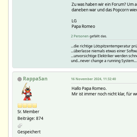
Zu was haben wir ein Forum? Um an
daneben war und das Popcorn wied
LG
Papa Romeo
2 Personen
gefällt das.
...die richtige Lötspitzentemperatur 
...überlasse niemals etwas einer Soft
...unvorsichtige Elektriker werden schn
und...never change a running System..
RappaSan
16 November 2024, 11:32:40
Hallo Papa Romeo.
Mir ist immer noch nicht klar, für
Sr. Member
Beiträge: 874
Gespeichert