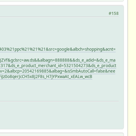
#158
03%21ppc%21%21%21&src=google&albch=shopping&acnt=
MJZVf&gclsrc=aw.ds&&albagn=888888&&ds_e_adid=&ds_e_ma
2317&ds_e_product_merchant_id=5321504273&ds_e_product
l_v=2&albcp=20542169885&albag=&isSmbAutoCall=false&nee
z0o8qerJcCH5x8J2F8s_H7jYPxwaAt_xEALw_wcB