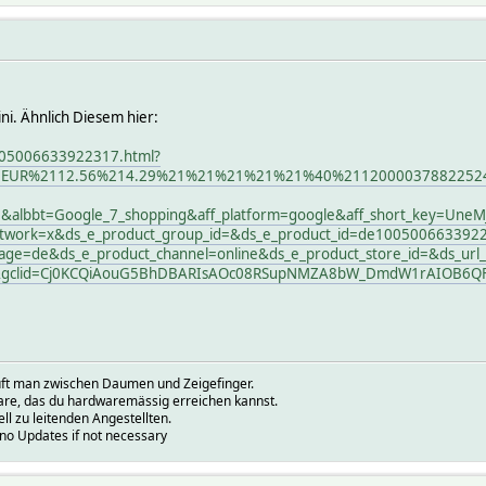
i. Ähnlich Diesem hier:
1005006633922317.html?
21EUR%2112.56%214.29%21%21%21%21%21%40%21120000378822524
=&albbt=Google_7_shopping&aff_platform=google&aff_short_key=Une
etwork=x&ds_e_product_group_id=&ds_e_product_id=de100500663392
age=de&ds_e_product_channel=online&ds_e_product_store_id=&ds_ur
&gclid=Cj0KCQiAouG5BhDBARIsAOc08RSupNMZA8bW_DmdW1rAIOB6QFiJ
prüft man zwischen Daumen und Zeigefinger.
ware, das du hardwaremässig erreichen kannst.
ell zu leitenden Angestellten.
.no Updates if not necessary