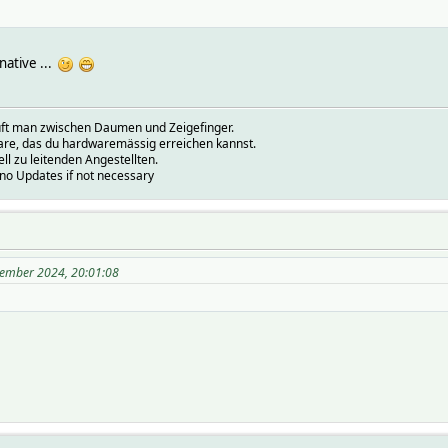
rnative ...
prüft man zwischen Daumen und Zeigefinger.
ware, das du hardwaremässig erreichen kannst.
ell zu leitenden Angestellten.
.no Updates if not necessary
ember 2024, 20:01:08