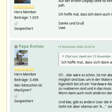
Auf der ersten Display-Seite ist e
pah.
Hero Member
Ich hoffe mal, dass sich dann auch
Beiträge: 1.829
Danke und Gruß
Uwe
Gespeichert
Papa Romeo
13 November 2024, 23:26:16
Zitat von: UweH am 13 November 
Ich hoffe mal, dass sich dann 
Hero Member
OT: ..klar wäre es schön. Ist mir a
möglich sind bzw. um in der Materie
Beiträge: 3.496
Eigentlich bin ich ein "Hardware-M
Wer bitteschön ist
zu realisieren sind und in das mus
MacGyver?
Wenn dann auch noch anderen damit
Gespeichert
Und klar, gibt es andere User die i
Geht mir aber ebenso am "A..." sor