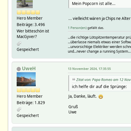
Mein Popcorn ist alle...
Hero Member
... vielleicht wären ja Chips ne Alte
Beiträge: 3.496
1 Person(en)
gefällt das.
Wer bitteschön ist
MacGyver?
...die richtige Lötspitzentemperatur 
...überlasse niemals etwas einer Soft
...unvorsichtige Elektriker werden schn
Gespeichert
und...never change a running System..
UweH
13 November 2024, 17:35:55
Zitat von: Papa Romeo am 12 Nov
ich helfe dir auf die Sprünge:
Ja, Danke, läuft.
Hero Member
Beiträge: 1.829
Gruß
Uwe
Gespeichert