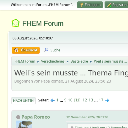
Willkommen im Forum „
FHEM Forum
“.
Einloggen
Registrie
FHEM Forum
08 August 2026, 05:10:07
Übersicht
Suche
FHEM Forum
Verschiedenes
Bastelecke
Weil´s sein musste …
►
►
►
Weil´s sein musste … Thema Fing
Begonnen von Papa Romeo, 21 August 2024, 23:56:23
1
...
9
10
12
13
...
17
Seiten
11
NACH UNTEN
Papa Romeo
12 November 2024, 20:01:08
Zitat von: UweH am 12 November 