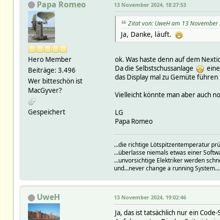
Papa Romeo
13 November 2024, 18:27:53
Zitat von: UweH am 13 November 
Ja, Danke, läuft.
Hero Member
ok. Was haste denn auf dem Nextio
Da die Selbstschussanlage
eine 
Beiträge: 3.496
das Display mal zu Gemüte führen 
Wer bitteschön ist
MacGyver?
Vielleicht könnte man aber auch n
Gespeichert
LG
Papa Romeo
...die richtige Lötspitzentemperatur 
...überlasse niemals etwas einer Soft
...unvorsichtige Elektriker werden schn
und...never change a running System..
UweH
13 November 2024, 19:02:46
Ja, das ist tatsächlich nur ein Code