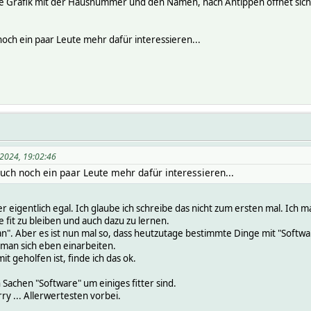
ine Grafik mit der Hausnummer und den Namen, nach Antippen öffnet sich d
 noch ein paar Leute mehr dafür interessieren...
2024, 19:02:46
auch noch ein paar Leute mehr dafür interessieren...
ber eigentlich egal. Ich glaube ich schreibe das nicht zum ersten mal. Ich
 fit zu bleiben und auch dazu zu lernen.
an". Aber es ist nun mal so, dass heutzutage bestimmte Dinge mit "Softwa
s man sich eben einarbeiten.
 geholfen ist, finde ich das ok.
n Sachen "Software" um einiges fitter sind.
ry ... Allerwertesten vorbei.