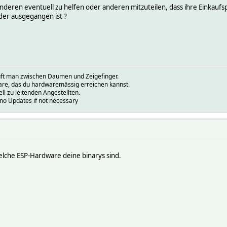
deren eventuell zu helfen oder anderen mitzuteilen, dass ihre Einkauf
er ausgegangen ist ?
prüft man zwischen Daumen und Zeigefinger.
ware, das du hardwaremässig erreichen kannst.
ell zu leitenden Angestellten.
.no Updates if not necessary
 welche ESP-Hardware deine binarys sind.