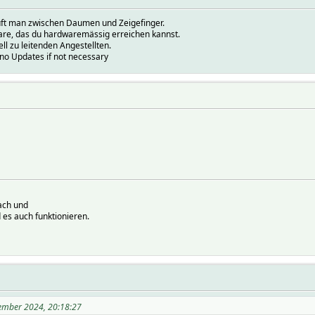
prüft man zwischen Daumen und Zeigefinger.
ware, das du hardwaremässig erreichen kannst.
ell zu leitenden Angestellten.
.no Updates if not necessary
ach und
 es auch funktionieren.
vember 2024, 20:18:27