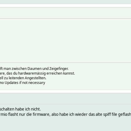
prüft man zwischen Daumen und Zeigefinger.
ware, das du hardwaremässig erreichen kannst.
ell zu leitenden Angestellten.
.no Updates if not necessary
chalten habe ich nicht.
ormio flasht nur die firmware, also habe ich wieder das alte spiff file geflash