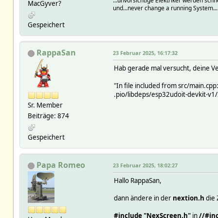
...unvorsichtige Elektriker werden schn
MacGyver?
und...never change a running System..
Gespeichert
RappaSan
23 Februar 2025, 16:17:32
Hab gerade mal versucht, deine Ver
"In file included from src/main.cpp
.pio/libdeps/esp32udoit-devkit-v1/
Sr. Member
Beiträge: 874
Gespeichert
Papa Romeo
23 Februar 2025, 18:02:27
Hallo RappaSan,
dann ändere in der
nextion.h
die 
#include "NexScreen.h"
in
//#in