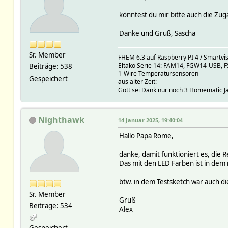
könntest du mir bitte auch die Z
Danke und Gruß, Sascha
Sr. Member
FHEM 6.3 auf Raspberry PI 4 / Smartvi
Eltako Serie 14: FAM14, FGW14-USB, F
Beiträge: 538
1-Wire Temperatursensoren
Gespeichert
aus alter Zeit:
Gott sei Dank nur noch 3 Homematic Jal
Nighthawk
14 Januar 2025, 19:40:04
Hallo Papa Rome,
danke, damit funktioniert es, die R
Das mit den LED Farben ist in dem
btw. in dem Testsketch war auch die
Sr. Member
Gruß
Beiträge: 534
Alex
Gespeichert