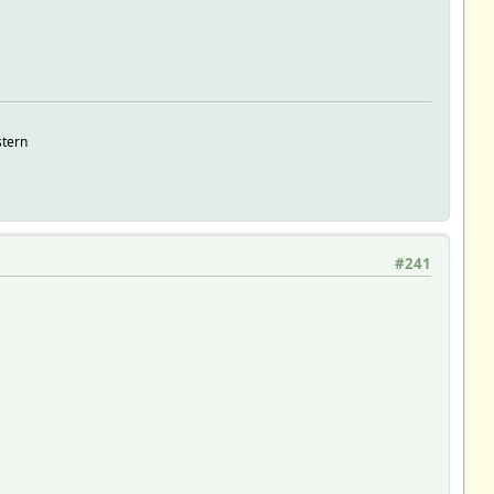
stern
#241