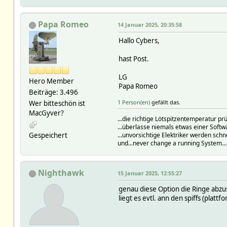
Papa Romeo
14 Januar 2025, 20:35:58
Hallo Cybers,
hast Post.
LG
Hero Member
Papa Romeo
Beiträge: 3.496
1 Person(en)
gefällt das.
Wer bitteschön ist
MacGyver?
...die richtige Lötspitzentemperatur 
...überlasse niemals etwas einer Soft
Gespeichert
...unvorsichtige Elektriker werden schn
und...never change a running System..
Nighthawk
15 Januar 2025, 12:55:27
genau diese Option die Ringe abzus
liegt es evtl. ann den spiffs (plattf