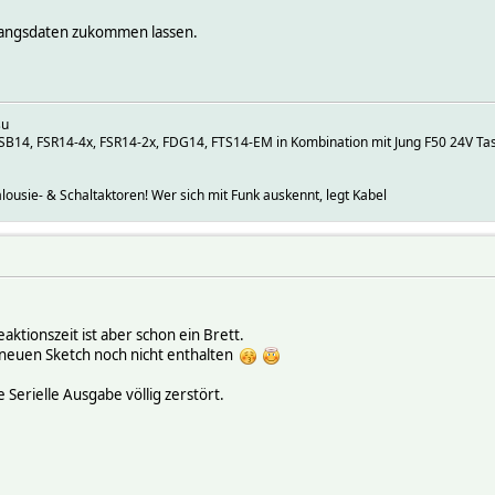
ugangsdaten zukommen lassen.
su
SB14, FSR14-4x, FSR14-2x, FDG14, FTS14-EM in Kombination mit Jung F50 24V Ta
ousie- & Schaltaktoren! Wer sich mit Funk auskennt, legt Kabel
eaktionszeit ist aber schon ein Brett.
 neuen Sketch noch nicht enthalten
 Serielle Ausgabe völlig zerstört.