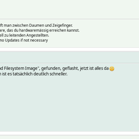
prüft man zwischen Daumen und Zeigefinger.
ware, das du hardwaremässig erreichen kannst.
ell zu leitenden Angestellten.
.no Updates if not necessary
Filesystem Image", gefunden, geflasht, jetzt ist alles da
st es tatsächlich deutlich schneller.