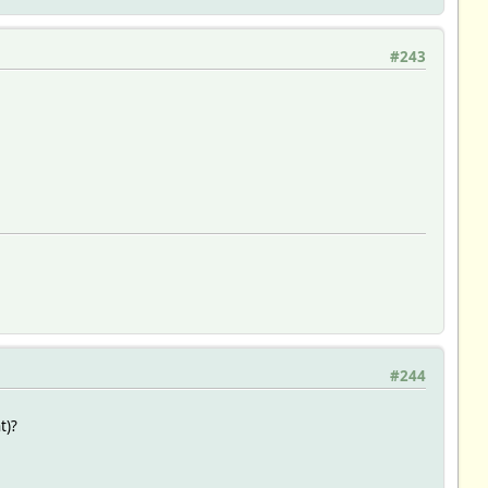
#243
#244
t)?