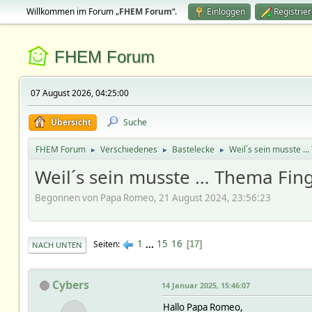
Willkommen im Forum „
FHEM Forum
“.
Einloggen
Registrie
FHEM Forum
07 August 2026, 04:25:00
Übersicht
Suche
FHEM Forum
Verschiedenes
Bastelecke
Weil´s sein musste …
►
►
►
Weil´s sein musste … Thema Fing
Begonnen von Papa Romeo, 21 August 2024, 23:56:23
1
...
15
16
Seiten
17
NACH UNTEN
Cybers
14 Januar 2025, 15:46:07
Hallo Papa Romeo,