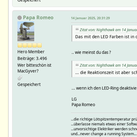
Papa Romeo
14 Januar 2025, 20:31:29
Zitat von: Nighthawk am 14 Janua
Das mit den LED Farben ist in
Hero Member
.. wie meinst du das ?
Beiträge: 3.496
Wer bitteschön ist
Zitat von: Nighthawk am 14 Janua
MacGyver?
... die Reaktionszeit ist aber sc
Gespeichert
... wenn ich den LED-Ring deaktivie
LG
Papa Romeo
...die richtige Lötspitzentemperatur 
...überlasse niemals etwas einer Soft
...unvorsichtige Elektriker werden schn
und...never change a running System..