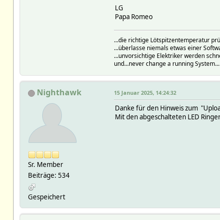
LG
Papa Romeo
...die richtige Lötspitzentemperatur 
...überlasse niemals etwas einer Soft
...unvorsichtige Elektriker werden schn
und...never change a running System..
Nighthawk
15 Januar 2025, 14:24:32
Danke für den Hinweis zum "Upload 
Mit den abgeschalteten LED Ringen i
Sr. Member
Beiträge: 534
Gespeichert