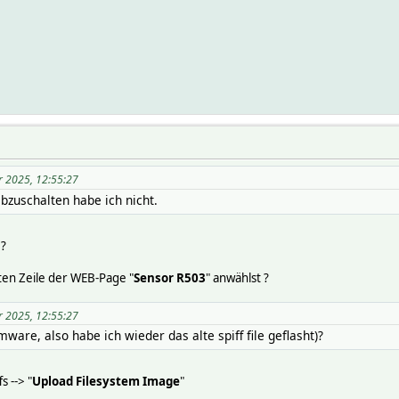
r 2025, 12:55:27
bzuschalten habe ich nicht.
 ?
sten Zeile der WEB-Page "
Sensor R503
" anwählst ?
r 2025, 12:55:27
irmware, also habe ich wieder das alte spiff file geflasht)?
s --> "
Upload Filesystem Image
"