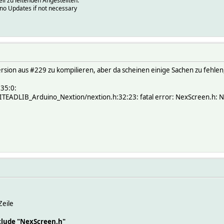
ell zu leitenden Angestellten.
.no Updates if not necessary
sion aus #229 zu kompilieren, aber da scheinen einige Sachen zu fehlen,
:35:0:
ITEADLIB_Arduino_Nextion/nextion.h:32:23: fatal error: NexScreen.h: No 
Zeile
clude "NexScreen.h"