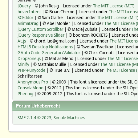
Software
JQuery
| © John Resig | Licensed under
The MIT License (MIT)
hoverIntent
| © Brian Cherne | Licensed under
The MIT Licens
SCEditor
| © Sam Clarke | Licensed under
The MIT License (MIT
animaDrag
| © Abel Mohler | Licensed under
The MIT License (
jQuery Custom Scrollbar
| © Maciej Zubala | Licensed under
The
jQuery Responsive Slider
| © booncon ROCKETS | Licensed und
At.js
| © chord.luo@gmail.com | Licensed under
The MIT Licens
HTML5 Desktop Notifications
| © Tsvetan Tsvetkov | Licensed 
GAuth Code Generator/Validator
| © Chris Cornutt | Licensed
Dropzone.js
| © Matias Meno | Licensed under
The MIT License
Minify
| © Matthias Mullie | Licensed under
The MIT License (MI
PHP-Punycode
| © True B.V. | Licensed under
The MIT License 
Schriftarten
Anonymous Pro
| © 2009 | This font is licensed under the SIL 
ConsolaMono
| © 2012 | This font is licensed under the SIL Ope
Phennig
| © 2009-2012 | This font is licensed under the SIL Ope
Forum Urheberrecht
SMF 2.1.4 © 2023
,
Simple Machines