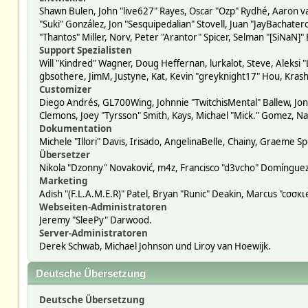
Shawn Bulen, John "live627" Rayes, Oscar "Ozp" Rydhé, Aaron va
"Suki" González, Jon "Sesquipedalian" Stovell, Juan "JayBacha
"Thantos" Miller, Norv, Peter "Arantor" Spicer, Selman "[SiNaN]"
Support Spezialisten
Will "Kindred" Wagner, Doug Heffernan, lurkalot, Steve, Aleksi 
gbsothere, JimM, Justyne, Kat, Kevin "greyknight17" Hou, Krash
Customizer
Diego Andrés, GL700Wing, Johnnie "TwitchisMental" Ballew, Jon
Clemons, Joey "Tyrsson" Smith, Kays, Michael "Mick." Gomez, Na
Dokumentation
Michele "Illori" Davis, Irisado, AngelinaBelle, Chainy, Graeme
Übersetzer
Nikola "Dzonny" Novaković, m4z, Francisco "d3vcho" Domíngue
Marketing
Adish "(F.L.A.M.E.R)" Patel, Bryan "Runic" Deakin, Marcus "cσσ
Webseiten-Administratoren
Jeremy "SleePy" Darwood.
Server-Administratoren
Derek Schwab, Michael Johnson und Liroy van Hoewijk.
Deutsche Übersetzung
Deutsche Übersetzung