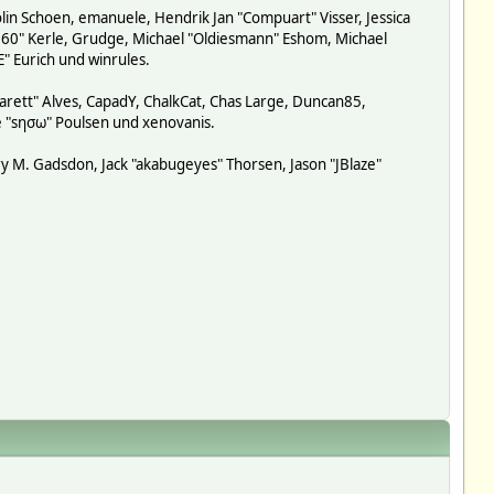
lin Schoen, emanuele, Hendrik Jan "Compuart" Visser, Jessica
-360" Kerle, Grudge, Michael "Oldiesmann" Eshom, Michael
E" Eurich und winrules.
garett" Alves, CapadY, ChalkCat, Chas Large, Duncan85,
de "sησω" Poulsen und xenovanis.
y M. Gadsdon, Jack "akabugeyes" Thorsen, Jason "JBlaze"