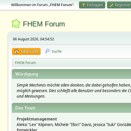
Willkommen im Forum „
FHEM Forum
“.
Einloggen
Registrie
FHEM Forum
06 August 2026, 04:54:52
Übersicht
Suche
FHEM Forum
Würdigung
Simple Machines möchte allen danken, die dabei geholfen haben, 
möglich gewesen. Dies schließt alle Benutzer und besonders die Ch
und Meinungen.
Das Team
Projektmanagement
Aleksi "Lex" Kilpinen, Michele "Illori" Davis, Jessica "Suki" Gonzá
Entwickler