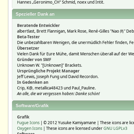
Hannes „Geronimo_CH“ Schmid, noex und Intit.
Spezieller Dank an
Beratende Entwickler
albertlast, Brett Flannigan, Mark Rose, René-Gilles "Nao 尚" Deb
Beta-Tester
Die unbezahlbaren Wenigen, die unermüdlich Fehler finden, F
Übersetzer
Vielen Dank für Eure Mühe, damit Menschen überall auf der W
Gründer von SMF
Unknown W. "[Unknown]" Brackets.
Ursprüngliche Projekt Manager
Jeff Lewis, Joseph Fung und David Recordon.
In Gedenken an
Crip, K@, metallica48423 und Paul_Pauline.
An alle, die wir vergessen haben: Danke schön!
Software/Grafik
Grafik
Fugue Icons
| © 2012 Yusuke Kamiyamane | These icons are lic
Oxygen Icons
| These icons are licensed under
GNU LGPLv3