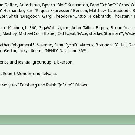
n Geffen, Antechinus, Bjoern "Bloc" Kristiansen, Brad "IchBin™" Grow, Co
tero" Hernandez, Karl "RegularExpression" Benson, Matthew "Labradoodle
 Eser, Shitiz "Dragooon" Garg, Theodore "Orstio" Hildebrandt, Thorsten "T
"Lex" Kilpinen, br360, GigaWatt, ziycon, Adam Tallon, Bigguy, Bruno "mar
, Mashby, Michael Colin Blaber, Old Fossil, S-Ace, shadav, Storman™, Wa
athan "vbgamer45" Valentin, Sami "SychO" Mazouz, Brannon "B" Hall, Gar
noSector, Ricky., Russell "NEND" Najar und SA™.
 Spence und Joshua "groundup" Dickerson.
z, Robert Monden und Relyana.
кιє мσηѕтєя" Forsberg und Ralph "[n3rve]" Otowo.