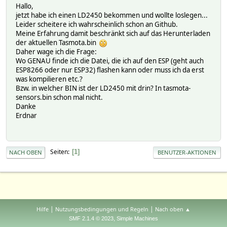
Hallo,
jetzt habe ich einen LD2450 bekommen und wollte loslegen...
Leider scheitere ich wahrscheinlich schon an Github.
Meine Erfahrung damit beschränkt sich auf das Herunterladen
der aktuellen Tasmota.bin
Daher wage ich die Frage:
Wo GENAU finde ich die Datei, die ich auf den ESP (geht auch
ESP8266 oder nur ESP32) flashen kann oder muss ich da erst
was kompilieren etc.?
Bzw. in welcher BIN ist der LD2450 mit drin? In tasmota-
sensors.bin schon mal nicht.
Danke
Erdnar
Seiten
1
NACH OBEN
BENUTZER-AKTIONEN
|
|
Hilfe
Nutzungsbedingungen und Regeln
Nach oben ▲
,
SMF 2.1.4 © 2023
Simple Machines