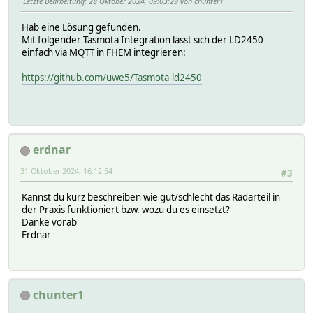
Letzte Bearbeitung
: 28 Oktober 2024, 09:03:29 von chunter1
Hab eine Lösung gefunden.
Mit folgender Tasmota Integration lässt sich der LD2450
einfach via MQTT in FHEM integrieren:
https://github.com/uwe5/Tasmota-ld2450
erdnar
31 Oktober 2024, 16:12:54
#3
Kannst du kurz beschreiben wie gut/schlecht das Radarteil in
der Praxis funktioniert bzw. wozu du es einsetzt?
Danke vorab
Erdnar
chunter1