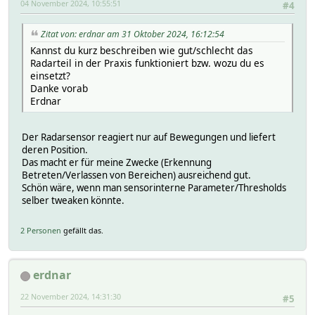
04 November 2024, 10:55:51
#4
Zitat von: erdnar am 31 Oktober 2024, 16:12:54
Kannst du kurz beschreiben wie gut/schlecht das
Radarteil in der Praxis funktioniert bzw. wozu du es
einsetzt?
Danke vorab
Erdnar
Der Radarsensor reagiert nur auf Bewegungen und liefert
deren Position.
Das macht er für meine Zwecke (Erkennung
Betreten/Verlassen von Bereichen) ausreichend gut.
Schön wäre, wenn man sensorinterne Parameter/Thresholds
selber tweaken könnte.
2 Personen
gefällt das.
erdnar
22 November 2024, 14:31:30
#5