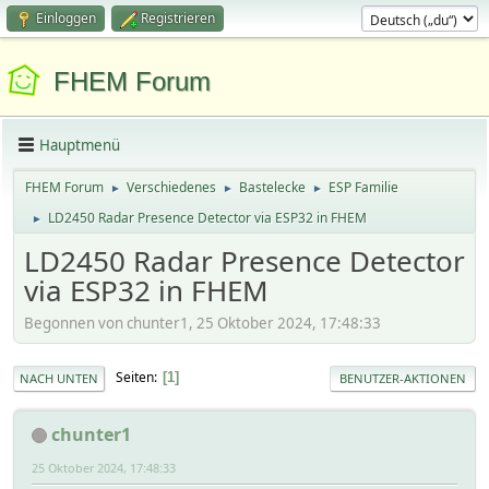
Einloggen
Registrieren
FHEM Forum
Hauptmenü
FHEM Forum
Verschiedenes
Bastelecke
ESP Familie
►
►
►
LD2450 Radar Presence Detector via ESP32 in FHEM
►
LD2450 Radar Presence Detector
via ESP32 in FHEM
Begonnen von chunter1, 25 Oktober 2024, 17:48:33
Seiten
1
NACH UNTEN
BENUTZER-AKTIONEN
chunter1
25 Oktober 2024, 17:48:33