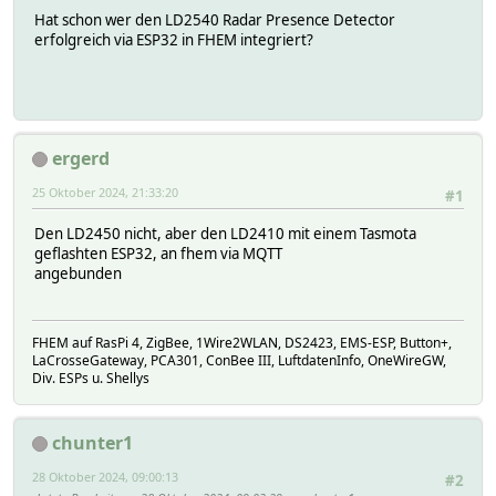
Hat schon wer den LD2540 Radar Presence Detector
erfolgreich via ESP32 in FHEM integriert?
ergerd
25 Oktober 2024, 21:33:20
#1
Den LD2450 nicht, aber den LD2410 mit einem Tasmota
geflashten ESP32, an fhem via MQTT
angebunden
FHEM auf RasPi 4, ZigBee, 1Wire2WLAN, DS2423, EMS-ESP, Button+,
LaCrosseGateway, PCA301, ConBee III, LuftdatenInfo, OneWireGW,
Div. ESPs u. Shellys
chunter1
28 Oktober 2024, 09:00:13
#2