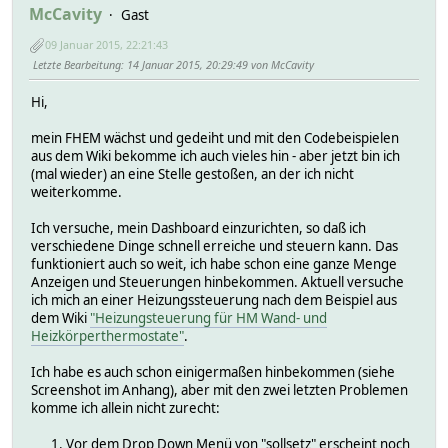
McCavity
Gast
09 Januar 2015, 22:21:43
Letzte Bearbeitung
: 14 Januar 2015, 20:29:49 von McCavity
Hi,
mein FHEM wächst und gedeiht und mit den Codebeispielen
aus dem Wiki bekomme ich auch vieles hin - aber jetzt bin ich
(mal wieder) an eine Stelle gestoßen, an der ich nicht
weiterkomme.
Ich versuche, mein Dashboard einzurichten, so daß ich
verschiedene Dinge schnell erreiche und steuern kann. Das
funktioniert auch so weit, ich habe schon eine ganze Menge
Anzeigen und Steuerungen hinbekommen. Aktuell versuche
ich mich an einer Heizungssteuerung nach dem Beispiel aus
dem Wiki
"Heizungsteuerung für HM Wand- und
Heizkörperthermostate"
.
Ich habe es auch schon einigermaßen hinbekommen (siehe
Screenshot im Anhang), aber mit den zwei letzten Problemen
komme ich allein nicht zurecht:
Vor dem Drop Down Menü von "sollsetz" erscheint noch