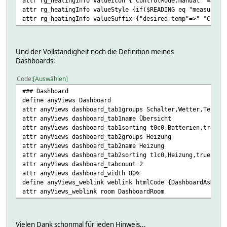
attr rg_heatingInfo valueIcon {'controlMode.manual' => 's
attr Studio.Stellantrieb_Clima model HM-CC-RT-DN
attr rg_heatingInfo valueStyle {if($READING eq "measured-
attr Studio.Stellantrieb_Clima peerIDs 00000000,
attr rg_heatingInfo valueSuffix {"desired-temp"=>" °C", "
attr Studio.Stellantrieb_Clima room Studio
define Studio.Stellantrieb_ClimaTeam CUL_HM 2C927F05
attr Studio.Stellantrieb_ClimaTeam model HM-CC-RT-DN
attr Studio.Stellantrieb_ClimaTeam peerIDs 00000000,
Und der Vollständigheit noch die Definition meines
attr Studio.Stellantrieb_ClimaTeam room Studio
Dashboards:
define Studio.Stellantrieb_remote CUL_HM 2C927F06
attr Studio.Stellantrieb_remote model HM-CC-RT-DN
Code
Auswählen
attr Studio.Stellantrieb_remote peerIDs 00000000,
### Dashboard
attr Studio.Stellantrieb_remote room Studio
define anyViews Dashboard
define Studio.Thermostat CUL_HM 303D5B
attr anyViews dashboard_tab1groups Schalter,Wetter,Telefo
attr Studio.Thermostat IODev HMLAN1
attr anyViews dashboard_tab1name Übersicht
attr Studio.Thermostat actCycle 000:10
attr anyViews dashboard_tab1sorting t0c0,Batterien,true,2
attr Studio.Thermostat actStatus alive
attr anyViews dashboard_tab2groups Heizung
attr Studio.Thermostat autoReadReg 4_reqStatus
attr anyViews dashboard_tab2name Heizung
attr Studio.Thermostat expert 2_full
attr anyViews dashboard_tab2sorting t1c0,Heizung,true,0,0
attr Studio.Thermostat firmware 1.1
attr anyViews dashboard_tabcount 2
attr Studio.Thermostat model HM-TC-IT-WM-W-EU
attr anyViews dashboard_width 80%
attr Studio.Thermostat msgRepeat 1
define anyViews_weblink weblink htmlCode {DashboardAsHtml
attr Studio.Thermostat room Studio
attr anyViews_weblink room DashboardRoom
attr Studio.Thermostat serialNr LEQ1214811
attr Studio.Thermostat subType thermostat
attr Studio.Thermostat webCmd getConfig:clear msgEvents
define FileLog_Studio.Thermostat FileLog ./log/Studio.The
Vielen Dank schonmal für jeden Hinweis...