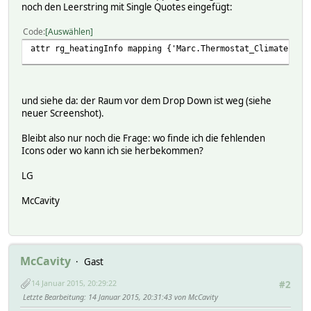
noch den Leerstring mit Single Quotes eingefügt:
Code
Auswählen
attr rg_heatingInfo mapping {'Marc.Thermostat_Climate'=>"
und siehe da: der Raum vor dem Drop Down ist weg (siehe
neuer Screenshot).
Bleibt also nur noch die Frage: wo finde ich die fehlenden
Icons oder wo kann ich sie herbekommen?
LG
McCavity
McCavity
Gast
14 Januar 2015, 20:29:22
#2
Letzte Bearbeitung
: 14 Januar 2015, 20:31:43 von McCavity