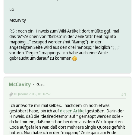
attr FileLog_Studio.Thermostat logtype text
attr FileLog_Studio.Thermostat room Studio
LG
define Studio.Thermostat_Weather CUL_HM 303D5B01
attr Studio.Thermostat_Weather model HM-TC-IT-WM-W-EU
McCavity
attr Studio.Thermostat_Weather peerIDs 00000000,
attr Studio.Thermostat_Weather room Studio
P.S.: noch ein Hinweis zum Wiki-Artikel: dort müßte ggf. mal
define Studio.Thermostat_Climate CUL_HM 303D5B02
das "&"-Zeichen von "&nbsp" in der Zeile "attr heatingInfo
attr Studio.Thermostat_Climate model HM-TC-IT-WM-W-EU
mapping..." escaped werden (mit "&amp;") - in der
attr Studio.Thermostat_Climate peerIDs 00000000,2C927F02,
angezeigten Seite wird aus den drei "&nbsp;;" lediglich " ; ; ;"
attr Studio.Thermostat_Climate room Studio
vor den "Regler"-mappings - ich habe auch eine Weile
define Studio.Thermostat_WindowRec CUL_HM 303D5B03
gebraucht um darauf zu kommen
attr Studio.Thermostat_WindowRec model HM-TC-IT-WM-W-EU
attr Studio.Thermostat_WindowRec peerIDs 00000000,
attr Studio.Thermostat_WindowRec room Studio
attr Studio.Thermostat_WindowRec stateFormat last:trigLas
McCavity
define Studio.Thermostat_remote CUL_HM 303D5B06
Gast
attr Studio.Thermostat_remote model HM-TC-IT-WM-W-EU
10 Januar 2015, 01:16:57
#1
attr Studio.Thermostat_remote peerIDs 00000000,
attr Studio.Thermostat_remote room Studio
Ich antworte mir mal selber... nachdem ich noch etwas
define Studio.Thermostat_SwitchTr CUL_HM 303D5B07
gestöbert habe, bin ich auf
diesen Artikel
gestoßen. Darin der
attr Studio.Thermostat_SwitchTr model HM-TC-IT-WM-W-EU
Hinweis, daß die "desired-temp" auf '' gemappt werden solle -
attr Studio.Thermostat_SwitchTr peerIDs 00000000,
da fiel mir ein, daß mir schon bei dem aus dem Wiki kopierten
attr Studio.Thermostat_SwitchTr room Studio
Code aufgefallen war, daß dort mehrere Single Quotes gefehlt
hatten. Nun habe ich in der "mapping" Zeile ganz am Ende