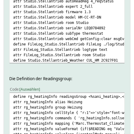
attr Studio.Stellantrieb autoReadReg 4_reqStatus
attr Studio.Stellantrieb expert 2_full
attr Studio.Stellantrieb firmware 1.3
attr Studio.Stellantrieb model HM-CC-RT-DN
attr Studio.Stellantrieb room Studio
attr Studio.Stellantrieb serialNr LEQ0784892
attr Studio.Stellantrieb subType thermostat
attr Studio.Stellantrieb webCmd getConfig:clear msgEvents
define FileLog_Studio.Stellantrieb FileLog ./log/Studio.S
attr FileLog_Studio.Stellantrieb logtype text
attr FileLog_Studio.Stellantrieb room Studio
define Studio.Stellantrieb_Weather CUL_HM 2C927F01
attr Studio.Stellantrieb_Weather model HM-CC-RT-DN
attr Studio.Stellantrieb_Weather peerIDs 00000000,
attr Studio.Stellantrieb_Weather room Studio
Die Definition der Readingsgroup:
define Studio.Stellantrieb_Climate CUL_HM 2C927F02
attr Studio.Stellantrieb_Climate model HM-CC-RT-DN
Code
Auswählen
attr Studio.Stellantrieb_Climate peerIDs 00000000,303D5B0
define rg_heatingInfo readingsGroup <%sani_heating>,<Soll
attr Studio.Stellantrieb_Climate room Studio
attr rg_heatingInfo alias Heizung
define Studio.Stellantrieb_WindowRec CUL_HM 2C927F03
attr rg_heatingInfo group Heizung
attr Studio.Stellantrieb_WindowRec model HM-CC-RT-DN
attr rg_heatingInfo cellStyle { "r:1"=>'style="font-weigh
attr Studio.Stellantrieb_WindowRec peerIDs 00000000,
attr rg_heatingInfo commands { 'rg_heatingInfo.sollsetz'=
attr Studio.Stellantrieb_WindowRec room Studio
attr rg_heatingInfo mapping {'Marc.Thermostat_Climate'=>"
attr Studio.Stellantrieb_WindowRec stateFormat last:trigL
attr rg_heatingInfo valueFormat {if($READING eq "ValvePos
define Studio.Stellantrieb_Clima CUL_HM 2C927F04