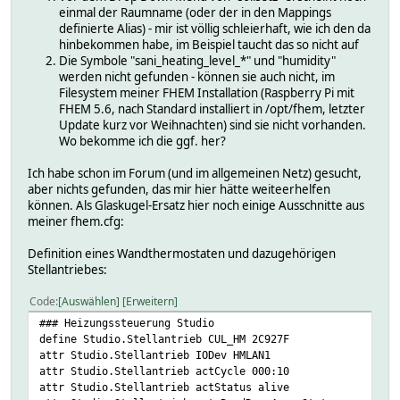
einmal der Raumname (oder der in den Mappings
definierte Alias) - mir ist völlig schleierhaft, wie ich den da
hinbekommen habe, im Beispiel taucht das so nicht auf
Die Symbole "sani_heating_level_*" und "humidity"
werden nicht gefunden - können sie auch nicht, im
Filesystem meiner FHEM Installation (Raspberry Pi mit
FHEM 5.6, nach Standard installiert in /opt/fhem, letzter
Update kurz vor Weihnachten) sind sie nicht vorhanden.
Wo bekomme ich die ggf. her?
Ich habe schon im Forum (und im allgemeinen Netz) gesucht,
aber nichts gefunden, das mir hier hätte weiteerhelfen
können. Als Glaskugel-Ersatz hier noch einige Ausschnitte aus
meiner fhem.cfg:
Definition eines Wandthermostaten und dazugehörigen
Stellantriebes:
Code
Auswählen
Erweitern
### Heizungssteuerung Studio
define Studio.Stellantrieb CUL_HM 2C927F
attr Studio.Stellantrieb IODev HMLAN1
attr Studio.Stellantrieb actCycle 000:10
attr Studio.Stellantrieb actStatus alive