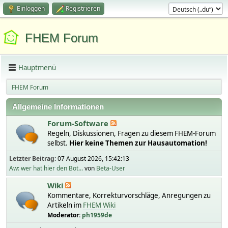
Einloggen
Registrieren
FHEM Forum
Hauptmenü
FHEM Forum
Allgemeine Informationen
Forum-Software
Regeln, Diskussionen, Fragen zu diesem FHEM-Forum
selbst.
Hier keine Themen zur Hausautomation!
Letzter Beitrag:
07 August 2026, 15:42:13
Aw: wer hat hier den Bot...
von
Beta-User
Wiki
Kommentare, Korrekturvorschläge, Anregungen zu
Artikeln im
FHEM Wiki
Moderator:
ph1959de