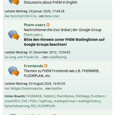
Discussions about FHEM in English
Letzter Beitrag:
24 Januar 2026, 17:44:28
Aw: Incorrect link in lo...
von
Beta-User
fhem-users
Nachrichtenarchiv (nur lesbar) der Google Group
fhem-users
.
Bitte den Hinweis unter FHEM Mailinglisten auf
Google Groups beachten!
Letzter Beitrag:
31 Dezember 2012, 13:54:02
So Long, and Thanks for ...
von
rudolfkoenig
Frontends
Themen zu FHEM Frontends wie z.B. FHEMWEB,
FLOORPLAN, etc.
Letzter Beitrag:
03 August 2026, 16:05:50
Aw: Widget-Datetimepicke...
von
Apollon
Unter-Boards
FHEMWEB
TabletUI
FhemNative
FHEMapp
fronthem /
smartVISU
SVG / Plots / logProxy
readingsGroup / readingsHistory
Sprachsteuerung
RSS
FLOORPLAN