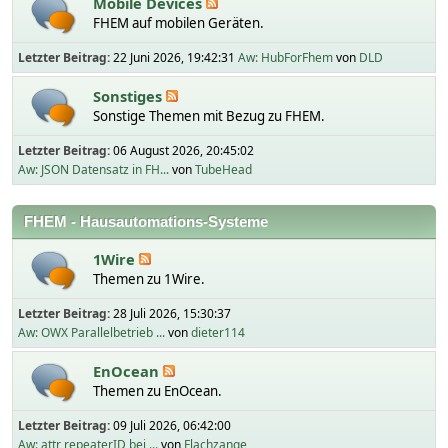
Mobile Devices
FHEM auf mobilen Geräten.
Letzter Beitrag:
22 Juni 2026, 19:42:31
Aw: HubForFhem
von
DLD
Sonstiges
Sonstige Themen mit Bezug zu FHEM.
Letzter Beitrag:
06 August 2026, 20:45:02
Aw: JSON Datensatz in FH...
von
TubeHead
FHEM - Hausautomations-Systeme
1Wire
Themen zu 1Wire.
Letzter Beitrag:
28 Juli 2026, 15:30:37
Aw: OWX Parallelbetrieb ...
von
dieter114
EnOcean
Themen zu EnOcean.
Letzter Beitrag:
09 Juli 2026, 06:42:00
Aw: attr repeaterID bei ...
von
Flachzange