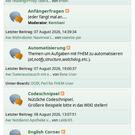
Aw: readingsProxy: übera...
von
erwin
Anfängerfragen
Jeder fängt mal an....
Moderator:
KernSani
Letzter Beitrag:
07 August 2026, 14:39:34
Aw: Mähroboter Navimow I...
von
sweetie-pie
Automatisierung
Themen um Aufgaben mit FHEM zu automatisieren
(
at
,
notify
,
structure
,
watchdog
,etc.).
Letzter Beitrag:
07 August 2026, 19:00:37
Aw: Datenaustausch mit e...
von
Beta-User
Unter-Boards
DOIF
Perl für FHEM-User
Codeschnipsel
Nützliche Codeschnipsel.
Größere Beispiele bitte in das WIKI stellen!
Letzter Beitrag:
08 August 2026, 13:07:51
Aw: Notdienst Apotheke v...
von
caldir65
English Corner