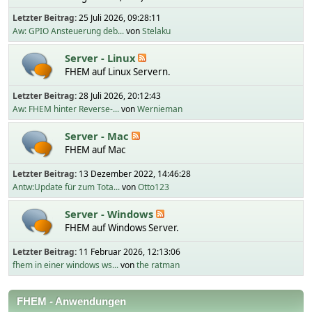
Letzter Beitrag:
25 Juli 2026, 09:28:11
Aw: GPIO Ansteuerung deb...
von
Stelaku
Server - Linux
FHEM auf Linux Servern.
Letzter Beitrag:
28 Juli 2026, 20:12:43
Aw: FHEM hinter Reverse-...
von
Wernieman
Server - Mac
FHEM auf Mac
Letzter Beitrag:
13 Dezember 2022, 14:46:28
Antw:Update für zum Tota...
von
Otto123
Server - Windows
FHEM auf Windows Server.
Letzter Beitrag:
11 Februar 2026, 12:13:06
fhem in einer windows ws...
von
the ratman
FHEM - Anwendungen