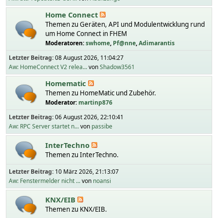
Home Connect
Themen zu Geräten, API und Modulentwicklung rund
um Home Connect in FHEM
Moderatoren:
swhome
,
Pf@nne
,
Adimarantis
Letzter Beitrag:
08 August 2026, 11:04:27
Aw: HomeConnect V2 relea...
von
Shadow3561
Homematic
Themen zu HomeMatic und Zubehör.
Moderator:
martinp876
Letzter Beitrag:
06 August 2026, 22:10:41
Aw: RPC Server startet n...
von
passibe
InterTechno
Themen zu InterTechno.
Letzter Beitrag:
10 März 2026, 21:13:07
Aw: Fenstermelder nicht ...
von
noansi
KNX/EIB
Themen zu KNX/EIB.