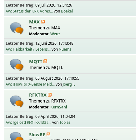
Letzter Beitrag:
09 Juli 2026, 12:34:26
Aw: Status der KNX Adres...
von
Boekel
MAX
Themen zu MAX.
Moderator:
Wzut
Letzter Beitrag:
12 Juni 2026, 17:43:48
Aw: Haltbarkeit / Lebens...
von
Nuems
MQTT
Themen zu MQTT.
Letzter Beitrag:
05 August 2026, 17:40:55
Aw: [HowTo] X-Sense Meld...
von
Joerg_L
RFXTRX
Themen zu RFXTRX
Moderator:
KernSani
Letzter Beitrag:
09 April 2026, 11:04:04
Aw: [gelöst] RFXTRX433 I...
von
Tobias
SlowRF