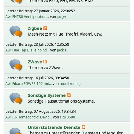
Themen zu FS20, FHT, EM, WS, HMS.
Letzter Beitrag:
27 Januar 2026, 22:06:52
Aw: FHT80 Ventilposition...
von
joc_w
Zigbee
Mesh-Netz mit Hue, Tradfri, Xiaomi, usw.
Letzter Beitrag:
23 Juli 2026, 12:35:58
Aw: Hue Tap Dial einbind...
von
Jackie
ZWave
Themen zu ZWave.
Letzter Beitrag:
16 Juli 2026, 09:34:50
Aw: Fibaro FGWPF-102 mit...
von
rudolfkoenig
Sonstige Systeme
Sonstige Hausautomations-Systeme.
Letzter Beitrag:
07 August 2026, 19:34:34
Aw: IO-Homecontrol Devic...
von
sig10680
Unterstützende Dienste
Themen zu unterstützenden Diensten und Modulen