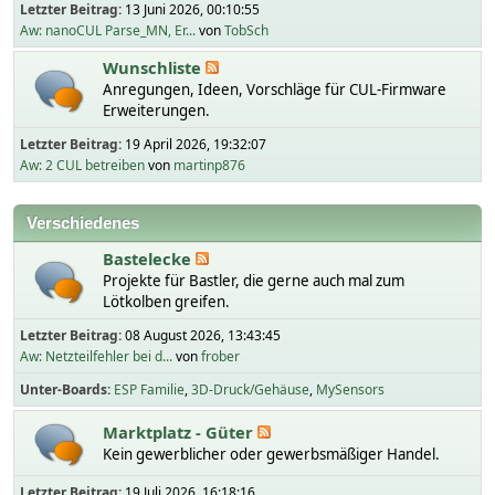
Letzter Beitrag:
13 Juni 2026, 00:10:55
Aw: nanoCUL Parse_MN, Er...
von
TobSch
Wunschliste
Anregungen, Ideen, Vorschläge für CUL-Firmware
Erweiterungen.
Letzter Beitrag:
19 April 2026, 19:32:07
Aw: 2 CUL betreiben
von
martinp876
Verschiedenes
Bastelecke
Projekte für Bastler, die gerne auch mal zum
Lötkolben greifen.
Letzter Beitrag:
08 August 2026, 13:43:45
Aw: Netzteilfehler bei d...
von
frober
Unter-Boards
ESP Familie
3D-Druck/Gehäuse
MySensors
Marktplatz - Güter
Kein gewerblicher oder gewerbsmäßiger Handel.
Letzter Beitrag:
19 Juli 2026, 16:18:16