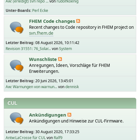
Aw: (erledigt) svn repo ...
von
rudolfkoenig
Unter-Boards
Perl Ecke
FHEM Code changes
Recent changes to Code repository in FHEM project on
svn.fhem.de
Letzter Beitrag:
08 August 2026, 10:11:42
Revision 31551: 76_Solar...
von
System
Wunschliste
Anregungen, Ideen, Vorschläge für FHEM
Erweiterungen.
Letzter Beitrag:
20 Juni 2026, 13:45:01
Aw: Warnungen von warnun...
von
dennisk
CUL
Ankündigungen
Ankündigungen und Hinweise zur CUL-Firmware.
Letzter Beitrag:
30 August 2020, 17:33:25
Antw:LaCrosse für CUL
von
Ralf9