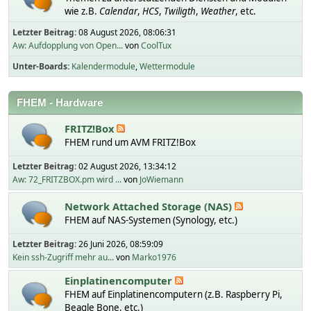
wie z.B.
Calendar
,
HCS
,
Twiligth
,
Weather
, etc.
Letzter Beitrag:
08 August 2026, 08:06:31
Aw: Aufdopplung von Open...
von
CoolTux
Unter-Boards
Kalendermodule
Wettermodule
FHEM - Hardware
FRITZ!Box
FHEM rund um AVM FRITZ!Box
Letzter Beitrag:
02 August 2026, 13:34:12
Aw: 72_FRITZBOX.pm wird ...
von
JoWiemann
Network Attached Storage (NAS)
FHEM auf NAS-Systemen (Synology, etc.)
Letzter Beitrag:
26 Juni 2026, 08:59:09
Kein ssh-Zugriff mehr au...
von
Marko1976
Einplatinencomputer
FHEM auf Einplatinencomputern (z.B. Raspberry Pi,
Beagle Bone, etc.)