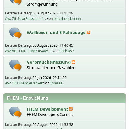
Stromgewinnung
Letzter Beitrag:
08 August 2026, 12:15:19
Aw: 76_SolarForecast - I...
von
peterboeckmann
Wallboxen und E-Fahrzeuge
Letzter Beitrag:
05 August 2026, 19:40:45
Aw: ABL EMH1 über RS485-...
von
ChrisB52
Verbrauchsmessung
Stromzähler und Gaszähler
Letzter Beitrag:
25 Juli 2026, 09:14:59
Aw: OBI Energietracker
von
TomLee
FHEM - Entwicklung
FHEM Development
FHEM Developers Corner.
Letzter Beitrag:
06 August 2026, 11:33:38