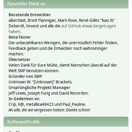
Spezieller Dank an
Beratende Entwickler
albertlast, Brett Flannigan, Mark Rose, René-Gilles "Nao 尚"
Deberdt, tinoest und alle die
auf GitHub etwas beigetragen
haben
.
Beta-Tester
Die unbezahlbaren Wenigen, die unermüdlich Fehler finden,
Feedback geben und die Entwickler noch wahnsinniger
machen.
Übersetzer
Vielen Dank für Eure Mühe, damit Menschen überall auf der
Welt SMF benutzen können.
Gründer von SMF
Unknown W. "[Unknown]" Brackets.
Ursprüngliche Projekt Manager
Jeff Lewis, Joseph Fung und David Recordon.
In Gedenken an
Crip, K@, metallica48423 und Paul_Pauline.
An alle, die wir vergessen haben: Danke schön!
Software/Grafik