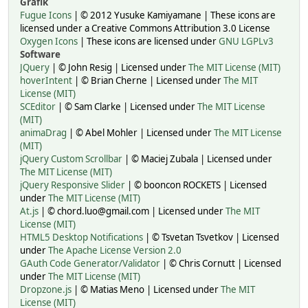
Grafik
Fugue Icons
| © 2012 Yusuke Kamiyamane | These icons are
licensed under a Creative Commons Attribution 3.0 License
Oxygen Icons
| These icons are licensed under
GNU LGPLv3
Software
JQuery
| © John Resig | Licensed under
The MIT License (MIT)
hoverIntent
| © Brian Cherne | Licensed under
The MIT
License (MIT)
SCEditor
| © Sam Clarke | Licensed under
The MIT License
(MIT)
animaDrag
| © Abel Mohler | Licensed under
The MIT License
(MIT)
jQuery Custom Scrollbar
| © Maciej Zubala | Licensed under
The MIT License (MIT)
jQuery Responsive Slider
| © booncon ROCKETS | Licensed
under
The MIT License (MIT)
At.js
| © chord.luo@gmail.com | Licensed under
The MIT
License (MIT)
HTML5 Desktop Notifications
| © Tsvetan Tsvetkov | Licensed
under
The Apache License Version 2.0
GAuth Code Generator/Validator
| © Chris Cornutt | Licensed
under
The MIT License (MIT)
Dropzone.js
| © Matias Meno | Licensed under
The MIT
License (MIT)