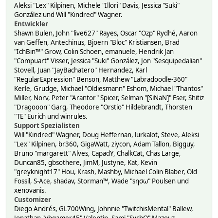
Aleksi "Lex" Kilpinen, Michele "Illori" Davis, Jessica "Suki"
González und Will "Kindred" Wagner.
Entwickler
Shawn Bulen, John "live627" Rayes, Oscar "Ozp" Rydhé, Aaron
van Geffen, Antechinus, Bjoern "Bloc" Kristiansen, Brad
"IchBin™" Grow, Colin Schoen, emanuele, Hendrik Jan
"Compuart" Visser, Jessica "Suki" González, Jon "Sesquipedalian"
Stovell, Juan "JayBachatero" Hernandez, Karl
"RegularExpression" Benson, Matthew "Labradoodle-360"
Kerle, Grudge, Michael "Oldiesmann" Eshom, Michael "Thantos"
Miller, Norv, Peter "Arantor" Spicer, Selman "[SiNaN]" Eser, Shitiz
"Dragooon" Garg, Theodore "Orstio" Hildebrandt, Thorsten
"TE" Eurich und winrules.
Support Spezialisten
Will "Kindred" Wagner, Doug Heffernan, lurkalot, Steve, Aleksi
"Lex" Kilpinen, br360, GigaWatt, ziycon, Adam Tallon, Bigguy,
Bruno "margarett" Alves, CapadY, ChalkCat, Chas Large,
Duncan85, gbsothere, JimM, Justyne, Kat, Kevin
"greyknight17" Hou, Krash, Mashby, Michael Colin Blaber, Old
Fossil, S-Ace, shadav, Storman™, Wade "sησω" Poulsen und
xenovanis.
Customizer
Diego Andrés, GL700Wing, Johnnie "TwitchisMental" Ballew,