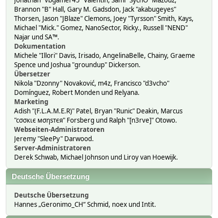
Jonathan "vbgamer45" Valentin, Sami "SychO" Mazouz,
Brannon "B" Hall, Gary M. Gadsdon, Jack "akabugeyes"
Thorsen, Jason "JBlaze" Clemons, Joey "Tyrsson" Smith, Kays,
Michael "Mick." Gomez, NanoSector, Ricky., Russell "NEND"
Najar und SA™.
Dokumentation
Michele "Illori" Davis, Irisado, AngelinaBelle, Chainy, Graeme
Spence und Joshua "groundup" Dickerson.
Übersetzer
Nikola "Dzonny" Novaković, m4z, Francisco "d3vcho"
Domínguez, Robert Monden und Relyana.
Marketing
Adish "(F.L.A.M.E.R)" Patel, Bryan "Runic" Deakin, Marcus
"cσσкιє мσηѕтєя" Forsberg und Ralph "[n3rve]" Otowo.
Webseiten-Administratoren
Jeremy "SleePy" Darwood.
Server-Administratoren
Derek Schwab, Michael Johnson und Liroy van Hoewijk.
Deutsche Übersetzung
Deutsche Übersetzung
Hannes „Geronimo_CH“ Schmid, noex und Intit.