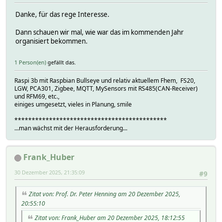
Danke, für das rege Interesse.
Dann schauen wir mal, wie war das im kommenden Jahr
organisiert bekommen.
1 Person(en)
gefällt das.
Raspi 3b mit Raspbian Bullseye und relativ aktuellem Fhem, FS20,
LGW, PCA301, Zigbee, MQTT, MySensors mit RS485(CAN-Receiver)
und RFM69, etc.,
einiges umgesetzt, vieles in Planung, smile
********************************************
...man wächst mit der Herausforderung...
Frank_Huber
30 Dezember 2025, 21:35:09
#9
Zitat von: Prof. Dr. Peter Henning am 20 Dezember 2025,
20:55:10
Zitat von: Frank_Huber am 20 Dezember 2025, 18:12:55