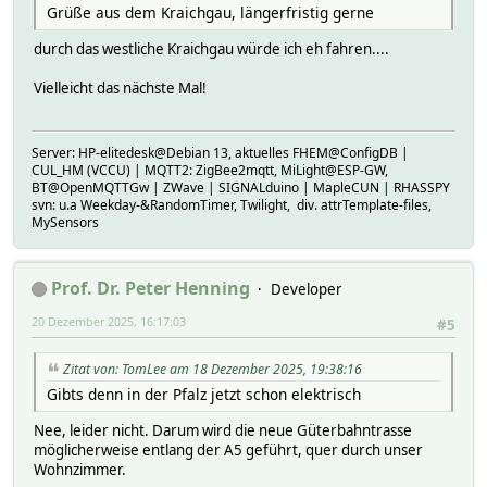
Grüße aus dem Kraichgau, längerfristig gerne
durch das westliche Kraichgau würde ich eh fahren....
Vielleicht das nächste Mal!
Server: HP-elitedesk@Debian 13, aktuelles FHEM@ConfigDB |
CUL_HM (VCCU) | MQTT2: ZigBee2mqtt, MiLight@ESP-GW,
BT@OpenMQTTGw | ZWave | SIGNALduino | MapleCUN | RHASSPY
svn: u.a Weekday-&RandomTimer, Twilight, div. attrTemplate-files,
MySensors
Prof. Dr. Peter Henning
Developer
20 Dezember 2025, 16:17:03
#5
Zitat von: TomLee am 18 Dezember 2025, 19:38:16
Gibts denn in der Pfalz jetzt schon elektrisch
Nee, leider nicht. Darum wird die neue Güterbahntrasse
möglicherweise entlang der A5 geführt, quer durch unser
Wohnzimmer.