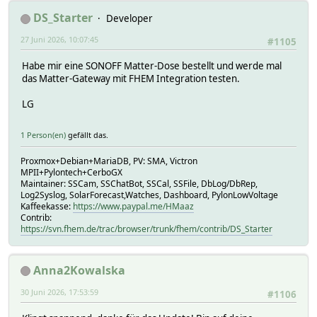
DS_Starter
Developer
27 Juni 2026, 10:07:45
#1105
Habe mir eine SONOFF Matter-Dose bestellt und werde mal
das Matter-Gateway mit FHEM Integration testen.
LG
1 Person(en)
gefällt das.
Proxmox+Debian+MariaDB, PV: SMA, Victron
MPII+Pylontech+CerboGX
Maintainer: SSCam, SSChatBot, SSCal, SSFile, DbLog/DbRep,
Log2Syslog, SolarForecast,Watches, Dashboard, PylonLowVoltage
Kaffeekasse:
https://www.paypal.me/HMaaz
Contrib:
https://svn.fhem.de/trac/browser/trunk/fhem/contrib/DS_Starter
Anna2Kowalska
30 Juni 2026, 17:53:59
#1106