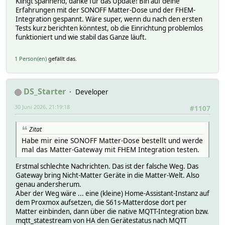
Klingt spannend, danke für das Update! Bin auf deine
Erfahrungen mit der SONOFF Matter-Dose und der FHEM-
Integration gespannt. Wäre super, wenn du nach den ersten
Tests kurz berichten könntest, ob die Einrichtung problemlos
funktioniert und wie stabil das Ganze läuft.
1 Person(en)
gefällt das.
DS_Starter
Developer
30 Juni 2026, 21:19:18
#1107
Zitat
Habe mir eine SONOFF Matter-Dose bestellt und werde
mal das Matter-Gateway mit FHEM Integration testen.
Erstmal schlechte Nachrichten. Das ist der falsche Weg. Das
Gateway bring Nicht-Matter Geräte in die Matter-Welt. Also
genau andersherum.
Aber der Weg wäre ... eine (kleine) Home-Assistant-Instanz auf
dem Proxmox aufsetzen, die S61s-Matterdose dort per
Matter einbinden, dann über die native MQTT-Integration bzw.
mqtt_statestream von HA den Gerätestatus nach MQTT