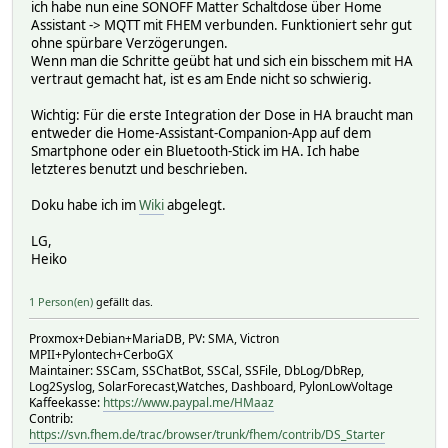
ich habe nun eine SONOFF Matter Schaltdose über Home
Assistant -> MQTT mit FHEM verbunden. Funktioniert sehr gut
ohne spürbare Verzögerungen.
Wenn man die Schritte geübt hat und sich ein bisschem mit HA
vertraut gemacht hat, ist es am Ende nicht so schwierig.
Wichtig: Für die erste Integration der Dose in HA braucht man
entweder die Home-Assistant-Companion-App auf dem
Smartphone oder ein Bluetooth-Stick im HA. Ich habe
letzteres benutzt und beschrieben.
Doku habe ich im
Wiki
abgelegt.
LG,
Heiko
1 Person(en)
gefällt das.
Proxmox+Debian+MariaDB, PV: SMA, Victron
MPII+Pylontech+CerboGX
Maintainer: SSCam, SSChatBot, SSCal, SSFile, DbLog/DbRep,
Log2Syslog, SolarForecast,Watches, Dashboard, PylonLowVoltage
Kaffeekasse:
https://www.paypal.me/HMaaz
Contrib:
https://svn.fhem.de/trac/browser/trunk/fhem/contrib/DS_Starter