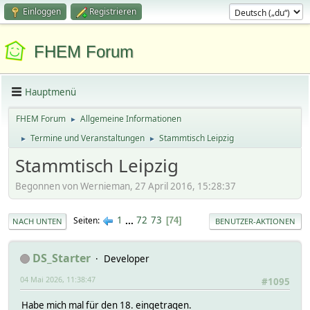
Einloggen
Registrieren
FHEM Forum
Hauptmenü
FHEM Forum
Allgemeine Informationen
►
Termine und Veranstaltungen
Stammtisch Leipzig
►
►
Stammtisch Leipzig
Begonnen von Wernieman, 27 April 2016, 15:28:37
1
...
72
73
Seiten
74
NACH UNTEN
BENUTZER-AKTIONEN
DS_Starter
Developer
04 Mai 2026, 11:38:47
#1095
Habe mich mal für den 18. eingetragen.