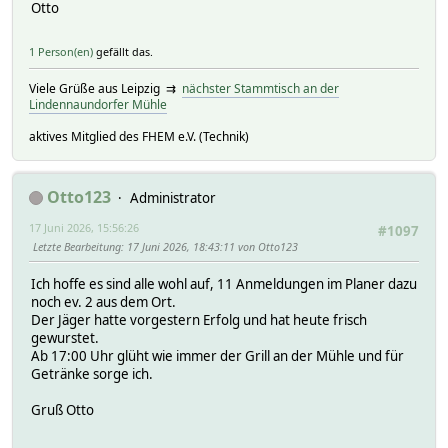
Otto
1 Person(en)
gefällt das.
Viele Grüße aus Leipzig ⇉
nächster Stammtisch an der
Lindennaundorfer Mühle
aktives Mitglied des FHEM e.V. (Technik)
Otto123
Administrator
17 Juni 2026, 15:56:26
#1097
Letzte Bearbeitung
: 17 Juni 2026, 18:43:11 von Otto123
Ich hoffe es sind alle wohl auf, 11 Anmeldungen im Planer dazu
noch ev. 2 aus dem Ort.
Der Jäger hatte vorgestern Erfolg und hat heute frisch
gewurstet.
Ab 17:00 Uhr glüht wie immer der Grill an der Mühle und für
Getränke sorge ich.
Gruß Otto