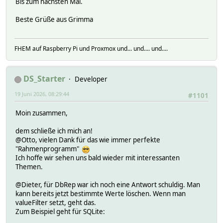
Bis zum nächsten Mal.
Beste Grüße aus Grimma
FHEM auf Raspberry Pi und Proxmox und... und.... und....
DS_Starter
Developer
19 Juni 2026, 08:29:44
#1101
Moin zusammen,
dem schließe ich mich an!
@Otto, vielen Dank für das wie immer perfekte
"Rahmenprogramm"
Ich hoffe wir sehen uns bald wieder mit interessanten
Themen.
@Dieter, für DbRep war ich noch eine Antwort schuldig. Man
kann bereits jetzt bestimmte Werte löschen. Wenn man
valueFilter setzt, geht das.
Zum Beispiel geht für SQLite: