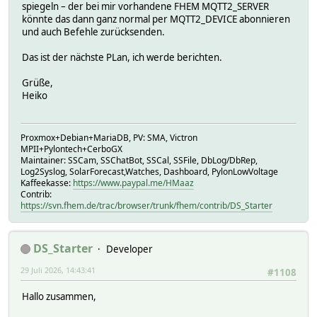
spiegeln – der bei mir vorhandene FHEM MQTT2_SERVER
könnte das dann ganz normal per MQTT2_DEVICE abonnieren
und auch Befehle zurücksenden.
Das ist der nächste PLan, ich werde berichten.
Grüße,
Heiko
Proxmox+Debian+MariaDB, PV: SMA, Victron
MPII+Pylontech+CerboGX
Maintainer: SSCam, SSChatBot, SSCal, SSFile, DbLog/DbRep,
Log2Syslog, SolarForecast,Watches, Dashboard, PylonLowVoltage
Kaffeekasse:
https://www.paypal.me/HMaaz
Contrib:
https://svn.fhem.de/trac/browser/trunk/fhem/contrib/DS_Starter
DS_Starter
Developer
29 Juli 2026, 14:43:41
#1108
Hallo zusammen,