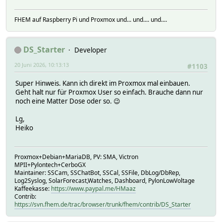
FHEM auf Raspberry Pi und Proxmox und... und.... und....
DS_Starter
Developer
20 Juni 2026, 10:13:13
#1103
Super Hinweis. Kann ich direkt im Proxmox mal einbauen.
Geht halt nur für Proxmox User so einfach. Brauche dann nur
noch eine Matter Dose oder so. 😉
Lg,
Heiko
Proxmox+Debian+MariaDB, PV: SMA, Victron
MPII+Pylontech+CerboGX
Maintainer: SSCam, SSChatBot, SSCal, SSFile, DbLog/DbRep,
Log2Syslog, SolarForecast,Watches, Dashboard, PylonLowVoltage
Kaffeekasse:
https://www.paypal.me/HMaaz
Contrib:
https://svn.fhem.de/trac/browser/trunk/fhem/contrib/DS_Starter