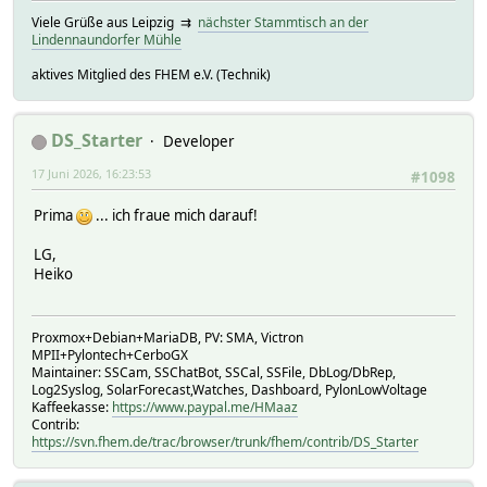
Viele Grüße aus Leipzig ⇉
nächster Stammtisch an der
Lindennaundorfer Mühle
aktives Mitglied des FHEM e.V. (Technik)
DS_Starter
Developer
17 Juni 2026, 16:23:53
#1098
Prima
... ich fraue mich darauf!
LG,
Heiko
Proxmox+Debian+MariaDB, PV: SMA, Victron
MPII+Pylontech+CerboGX
Maintainer: SSCam, SSChatBot, SSCal, SSFile, DbLog/DbRep,
Log2Syslog, SolarForecast,Watches, Dashboard, PylonLowVoltage
Kaffeekasse:
https://www.paypal.me/HMaaz
Contrib:
https://svn.fhem.de/trac/browser/trunk/fhem/contrib/DS_Starter