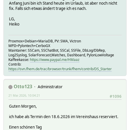
Anfang Juni bin ich Stand heute im Urlaub, ist aber noch nicht
fix. Falls sich etwas ändert trage ich es nach.
LG,
Heiko
Proxmox+Debian+MariaDB, PV: SMA, Victron
MPII+Pylontech+CerboGX
Maintainer: SSCam, SSChatBot, SSCal, SSFile, DbLog/DbRep,
Log2Syslog, SolarForecast,Watches, Dashboard, PylonLowVoltage
Kaffeekasse:
https://www.paypal.me/HMaaz
Contrib:
https://svn.fhem.de/trac/browser/trunk/fhem/contrib/DS_Starter
Otto123
Administrator
21 Mai 2026, 10:04:21
#1096
Guten Morgen,
ich habe als Termin den 18.6.2026 im Vereinshaus reserviert.
Einen schönen Tag