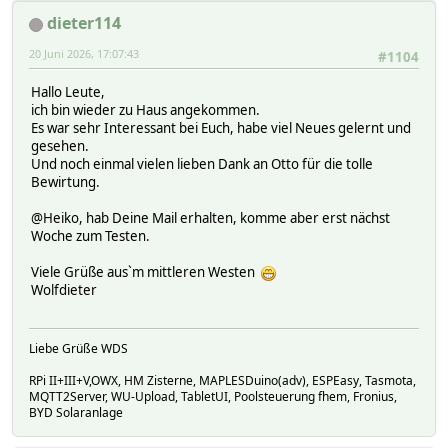
dieter114
20 Juni 2026, 17:07:43
#1104
Hallo Leute,
ich bin wieder zu Haus angekommen.
Es war sehr Interessant bei Euch, habe viel Neues gelernt und
gesehen.
Und noch einmal vielen lieben Dank an Otto für die tolle
Bewirtung.
@Heiko, hab Deine Mail erhalten, komme aber erst nächst
Woche zum Testen.
Viele Grüße aus`m mittleren Westen
Wolfdieter
Liebe Grüße WDS
RPi II+III+V,OWX, HM Zisterne, MAPLESDuino(adv), ESPEasy, Tasmota,
MQTT2Server, WU-Upload, TabletUI, Poolsteuerung fhem, Fronius,
BYD Solaranlage