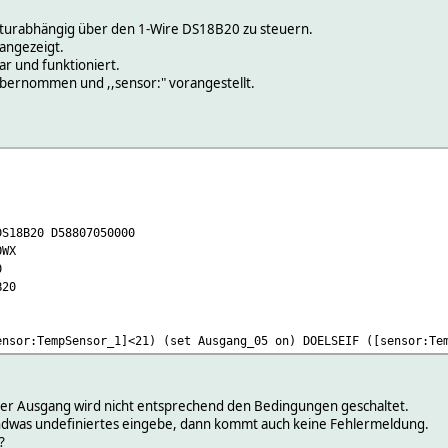
turabhängig über den 1-Wire DS18B20 zu steuern.
angezeigt.
ar und funktioniert.
ernommen und ,,sensor:" vorangestellt.
DS18B20 D58807050000
OWX
0
B20
ensor:TempSensor_1]<21) (set Ausgang_05 on) DOELSEIF ([sensor:Te
 der Ausgang wird nicht entsprechend den Bedingungen geschaltet.
endwas undefiniertes eingebe, dann kommt auch keine Fehlermeldung.
?