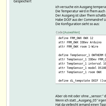
Gespeichert
ich versuche ein Ausgang tempera
Die Temperatur wird in fhem auch 
Der Ausgang ist über fhem schaltb
Habe DOIF aus der Commandref üb
Die Konfiguration sieht so aus:
Code
Auswählen
define FRM_OWX OWX 12
attr FRM_OWX IODev Arduino
attr FRM_OWX room 1-Wire
define TempSensor_1 OWTHERM 
attr TempSensor_1 IODev FRM_
attr TempSensor_1 interval 1
attr TempSensor_1 model DS18
attr TempSensor_1 room OWX
define di_tempstate DOIF ([s
Aber ob mit oder ohne ,,sensor:"
Wenn ich statt ,,Ausgang_05" irg
Hat da vielleicht jemand einen Tipp