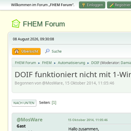
Willkommen im Forum „
FHEM Forum
“.
Einloggen
Registrie
FHEM Forum
08 August 2026, 09:30:08
Übersicht
Suche
FHEM Forum
FHEM
Automatisierung
DOIF
(Moderator:
Dami
►
►
►
DOIF funktioniert nicht mit 1-W
Begonnen von @MosWare, 15 Oktober 2014, 11:05:46
Seiten
1
NACH UNTEN
@MosWare
15 Oktober 2014, 11:05:46
Gast
Hallo zusammen,