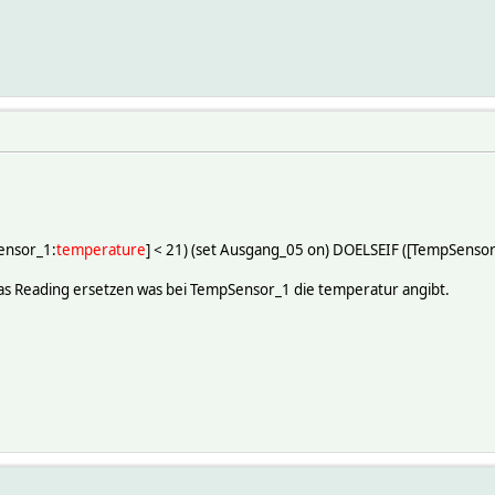
ensor_1:
temperature
] < 21) (set Ausgang_05 on) DOELSEIF ([TempSensor
as Reading ersetzen was bei TempSensor_1 die temperatur angibt.