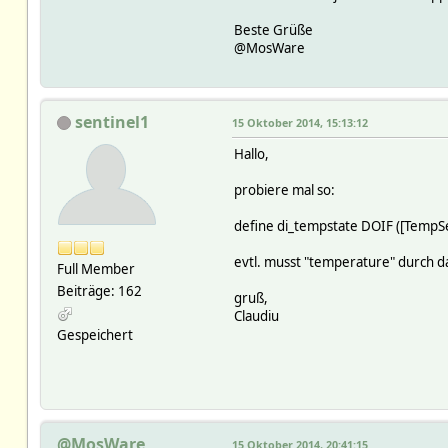
Beste Grüße
@MosWare
sentinel1
15 Oktober 2014, 15:13:12
Hallo,
probiere mal so:
define di_tempstate DOIF ([TempS
evtl. musst "temperature" durch d
Full Member
Beiträge: 162
gruß,
Claudiu
Gespeichert
@MosWare
15 Oktober 2014, 20:41:15