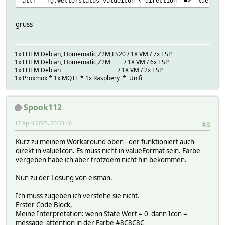
attr rg.Wetterstatus valueIcon {"direction" => "%devStat
gruss
1x FHEM Debian, Homematic,Z2M,FS20 / 1X VM / 7x ESP
1x FHEM Debian, Homematic,Z2M / 1X VM / 6x ESP
1x FHEM Debian / 1X VM / 2x ESP
1x Proxmox * 1x MQTT * 1x Raspbery * Unifi
Spook112
17 April 2025, 23:53:46
#3
Kurz zu meinem Workaround oben - der funktioniert auch
direkt in valueIcon. Es muss nicht in valueFormat sein. Farbe
vergeben habe ich aber trotzdem nicht hin bekommen.
Nun zu der Lösung von eisman.
Ich muss zugeben ich verstehe sie nicht.
Erster Code Block,
Meine Interpretation: wenn State Wert = 0 dann Icon =
message_attention in der Farbe #8C8C8C