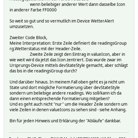
wenn beliebiger anderer Wert dann dasselbe Icon
in anderer Farbe FF0000
So weit so gut und so vermutlich im Device WetterAlert
umzusetzen.
Zweiter Code Block,
Meine Interpretation: Erste Zeile definiert die readingsGroup
rg.Wetterstatus mit der Header-Zeile.
Zweite Zeile zeigt den Eintrag in valueIcon, aber in
wie weit wird da jetzt das Icon zentriert. Das wurde zwar im
Ursprungs-Device mittels devStateStyle gemacht, aber schlägt
das bis in die readingsGroup durch?
Und darüber hinaus. In meinem Fall oben geht es ja nicht um
State und dort mögliche Formatierung über devStateStyle
sondern um beliebige andere readings. Wo soll/kann ich da
dann einen entsprechende Formatierung mitgeben?
Und es geht auch nicht "nur" um die Header Zeile sondern um
viele Zeilen in denen valueIcons zu sehen sind - siehe Anhang.
Bin für jeden Hinweis und Erklärung der "Abläufe" dankbar.