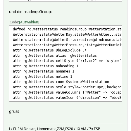
elsif($New >= 998 and $New < 1016) { $FRGB = "#00FF00"
elsif($New >= 1016 and $New < 1032) { $FRGB = "#FFFF00"
und die readingsGroup:
elsif($New >= 1032 and $New < 1050) { $FRGB = "#FFFF00"
elsif($New >= 1050 ) { $FRGB = "#FF0000" 
Code
Auswählen
\
defmod rg.Wetterstatus readingsGroup Wetterstation:state@
$STRG = $STRG . "<span style='font-size:12px;;;;color:" .
Wetterstation:state@WetterDay,state@WetterAktuell,state@W
$STRG = $STRG . "<span style='font-weight:bold;;;;font-si
Wetterstation:state@WetterStr,direction@Windrose,state@We
\
Wetterstation:state@WetterPressure,state@WetterHumidity,<
return $STRG;;\
attr rg.Wetterstatus DbLogExclude .*
}
attr rg.Wetterstatus alias rgWetterStatus
attr WetterPressure devStateStyle style="text-align:left;
attr rg.Wetterstatus cellStyle {"r:1,c:2" => 'style="text
attr WetterPressure group weather
attr rg.Wetterstatus noheading 1
attr WetterPressure oldreadings pressure
attr rg.Wetterstatus nonames 1
attr WetterPressure readingList state pressure
attr rg.Wetterstatus notime 1
attr WetterPressure room System->Wetterstation
attr rg.Wetterstatus room System->Wetterstation
attr WetterPressure setList state pressure
attr rg.Wetterstatus style style="border:0px;;background:
attr WetterPressure stateFormat pressure
attr rg.Wetterstatus valueColumns {"Wetter" => 'colspan="
attr WetterPressure userReadings pressure-old { OldReadin
attr rg.Wetterstatus valueIcon {"direction" => "%devState
gruss
1x FHEM Debian, Homematic,Z2M,FS20 / 1X VM / 7x ESP