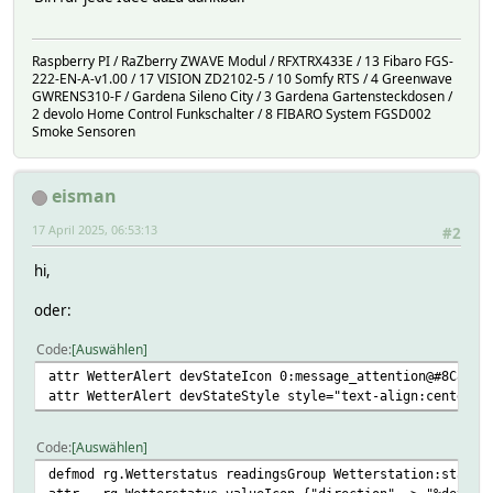
Raspberry PI / RaZberry ZWAVE Modul / RFXTRX433E / 13 Fibaro FGS-
222-EN-A-v1.00 / 17 VISION ZD2102-5 / 10 Somfy RTS / 4 Greenwave
GWRENS310-F / Gardena Sileno City / 3 Gardena Gartensteckdosen /
2 devolo Home Control Funkschalter / 8 FIBARO System FGSD002
Smoke Sensoren
eisman
17 April 2025, 06:53:13
#2
hi,
oder:
Code
Auswählen
attr WetterAlert devStateIcon 0:message_attention@#8C8C8C
attr WetterAlert devStateStyle style="text-align:center;;
Code
Auswählen
defmod rg.Wetterstatus readingsGroup Wetterstation:state@