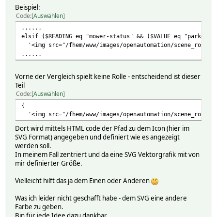
Beispiel:
Code
Auswählen
......
elsif ($READING eq "mower-status" && ($VALUE eq "parked_t
'<img src="/fhem/www/images/openautomation/scene_robo_la
......
Vorne der Vergleich spielt keine Rolle - entscheidend ist dieser
Teil
Code
Auswählen
{
'<img src="/fhem/www/images/openautomation/scene_robo_la
Dort wird mittels HTML code der Pfad zu dem Icon (hier im
SVG Format) angegeben und definiert wie es angezeigt
werden soll.
In meinem Fall zentriert und da eine SVG Vektorgrafik mit von
mir definierter Größe.
Vielleicht hilft das ja dem Einen oder Anderen
Was ich leider nicht geschafft habe - dem SVG eine andere
Farbe zu geben.
Bin für jede Idee dazu dankbar.