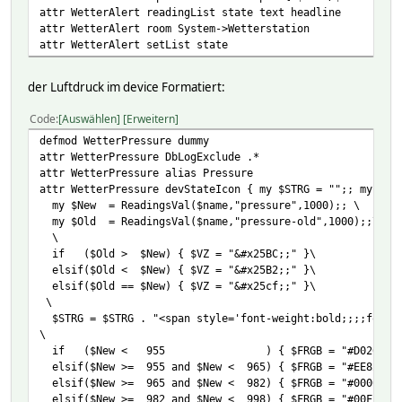
attr WetterAlert readingList state text headline
attr WetterAlert room System->Wetterstation
attr WetterAlert setList state
der Luftdruck im device Formatiert:
Code
Auswählen
Erweitern
defmod WetterPressure dummy
attr WetterPressure DbLogExclude .*
attr WetterPressure alias Pressure
attr WetterPressure devStateIcon { my $STRG = "";; my $VZ
my $New = ReadingsVal($name,"pressure",1000);; \
my $Old = ReadingsVal($name,"pressure-old",1000);;\
\
if ($Old > $New) { $VZ = "&#x25BC;;" }\
elsif($Old < $New) { $VZ = "&#x25B2;;" }\
elsif($Old == $New) { $VZ = "&#x25cf;;" }\
\
$STRG = $STRG . "<span style='font-weight:bold;;;;font-s
\
if ($New < 955 ) { $FRGB = "#D02090" 
elsif($New >= 955 and $New < 965) { $FRGB = "#EE82EE"
elsif($New >= 965 and $New < 982) { $FRGB = "#0000FF"
elsif($New >= 982 and $New < 998) { $FRGB = "#00FFFF"