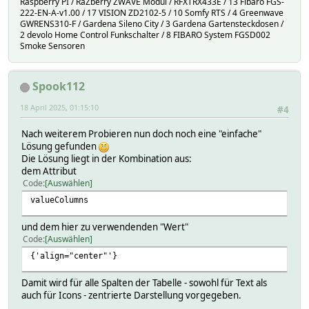
Raspberry PI / RaZberry ZWAVE Modul / RFXTRX433E / 13 Fibaro FGS-
222-EN-A-v1.00 / 17 VISION ZD2102-5 / 10 Somfy RTS / 4 Greenwave
GWRENS310-F / Gardena Sileno City / 3 Gardena Gartensteckdosen /
2 devolo Home Control Funkschalter / 8 FIBARO System FGSD002
Smoke Sensoren
Spook112
18 April 2025, 01:15:10
#4
Nach weiterem Probieren nun doch noch eine "einfache"
Lösung gefunden
Die Lösung liegt in der Kombination aus:
dem Attribut
Code
Auswählen
valueColumns
und dem hier zu verwendenden "Wert"
Code
Auswählen
{'align="center"'}
Damit wird für alle Spalten der Tabelle - sowohl für Text als
auch für Icons - zentrierte Darstellung vorgegeben.