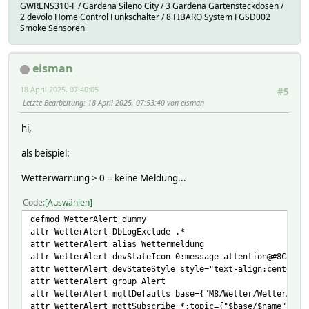
GWRENS310-F / Gardena Sileno City / 3 Gardena Gartensteckdosen /
2 devolo Home Control Funkschalter / 8 FIBARO System FGSD002
Smoke Sensoren
eisman
18 April 2025, 07:40:05
#5
Letzte Bearbeitung
: 18 April 2025, 07:53:40 von eisman
hi,
als beispiel:
Wetterwarnung > 0 = keine Meldung...
Code
Auswählen
defmod WetterAlert dummy
attr WetterAlert DbLogExclude .*
attr WetterAlert alias Wettermeldung
attr WetterAlert devStateIcon 0:message_attention@#8C8C8C
attr WetterAlert devStateStyle style="text-align:center;;
attr WetterAlert group Alert
attr WetterAlert mqttDefaults base={"M8/Wetter/WetterAler
attr WetterAlert mqttSubscribe *:topic={"$base/$name"}