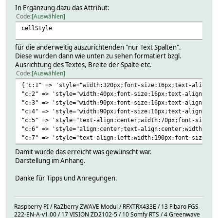
In Ergänzung dazu das Attribut:
Code
Auswählen
cellStyle
für die anderweitig auszurichtenden "nur Text Spalten".
Diese wurden dann wie unten zu sehen formatiert bzgl.
Ausrichtung des Textes, Breite der Spalte etc.
Code
Auswählen
{"c:1" => 'style="width:320px;font-size:16px;text-align:l
"c:2" => 'style="width:40px;font-size:16px;text-align:cen
"c:3" => 'style="width:90px;font-size:16px;text-align:cen
"c:4" => 'style="width:90px;font-size:16px;text-align:cen
"c:5" => 'style="text-align:center;width:70px;font-size:1
"c:6" => 'style="align:center;text-align:center;width:90p
"c:7" => 'style="text-align:left;width:190px;font-size:16
Damit wurde das erreicht was gewünscht war.
Darstellung im Anhang.
Danke für Tipps und Anregungen.
Raspberry PI / RaZberry ZWAVE Modul / RFXTRX433E / 13 Fibaro FGS-
222-EN-A-v1.00 / 17 VISION ZD2102-5 / 10 Somfy RTS / 4 Greenwave