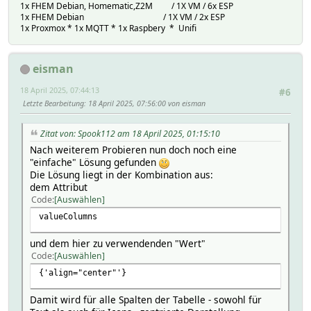
1x FHEM Debian, Homematic,Z2M / 1X VM / 6x ESP
1x FHEM Debian / 1X VM / 2x ESP
1x Proxmox * 1x MQTT * 1x Raspbery * Unifi
eisman
18 April 2025, 07:44:13
#6
Letzte Bearbeitung
: 18 April 2025, 07:56:00 von eisman
Zitat von: Spook112 am 18 April 2025, 01:15:10
Nach weiterem Probieren nun doch noch eine
"einfache" Lösung gefunden
Die Lösung liegt in der Kombination aus:
dem Attribut
Code
Auswählen
valueColumns
und dem hier zu verwendenden "Wert"
Code
Auswählen
{'align="center"'}
Damit wird für alle Spalten der Tabelle - sowohl für