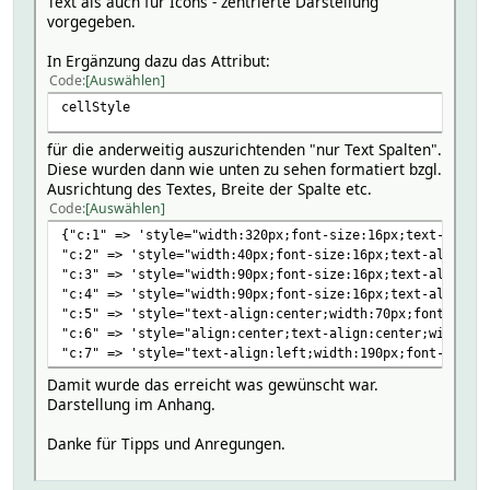
Text als auch für Icons - zentrierte Darstellung
vorgegeben.
In Ergänzung dazu das Attribut:
Code
Auswählen
cellStyle
für die anderweitig auszurichtenden "nur Text Spalten".
Diese wurden dann wie unten zu sehen formatiert bzgl.
Ausrichtung des Textes, Breite der Spalte etc.
Code
Auswählen
{"c:1" => 'style="width:320px;font-size:16px;text-align:
"c:2" => 'style="width:40px;font-size:16px;text-align:ce
"c:3" => 'style="width:90px;font-size:16px;text-align:ce
"c:4" => 'style="width:90px;font-size:16px;text-align:ce
"c:5" => 'style="text-align:center;width:70px;font-size:
"c:6" => 'style="align:center;text-align:center;width:90
"c:7" => 'style="text-align:left;width:190px;font-size:1
Damit wurde das erreicht was gewünscht war.
Darstellung im Anhang.
Danke für Tipps und Anregungen.