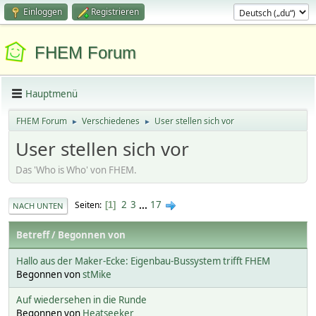
Einloggen
Registrieren
FHEM Forum
Hauptmenü
FHEM Forum
Verschiedenes
User stellen sich vor
►
►
User stellen sich vor
Das 'Who is Who' von FHEM.
2
3
...
17
Seiten
1
NACH UNTEN
Betreff
/
Begonnen von
Hallo aus der Maker-Ecke: Eigenbau-Bussystem trifft FHEM
Begonnen von
stMike
Auf wiedersehen in die Runde
Begonnen von
Heatseeker