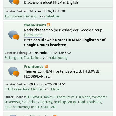
Discussions about FHEM in English
Letzter Beitrag:
24 Januar 2026, 17:44:28
Aw: Incorrect link in lo...
von
Beta-User
fhem-users
Nachrichtenarchiv (nur lesbar) der Google Group
fhem-users
.
Bitte den Hinweis unter FHEM Mailinglisten auf
Google Groups beachten!
Letzter Beitrag:
31 Dezember 2012, 13:54:02
So Long, and Thanks for ...
von
rudolfkoenig
Frontends
Themen zu FHEM Frontends wie z.B. FHEMWEB,
FLOORPLAN, etc.
Letzter Beitrag:
09 August 2026, 00:51:51
FTUI3 keine Toast Meldun...
von
Medel
Unter-Boards
FHEMWEB
TabletUI
FhemNative
FHEMapp
fronthem /
smartVISU
SVG / Plots / logProxy
readingsGroup / readingsHistory
Sprachsteuerung
RSS
FLOORPLAN