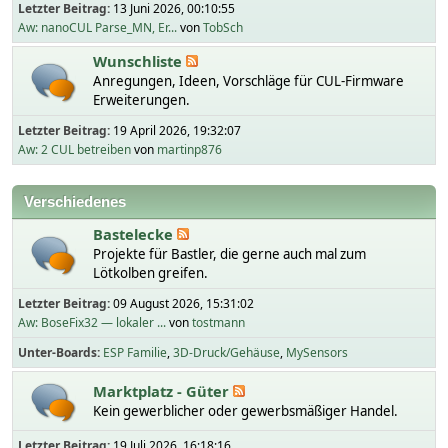
Letzter Beitrag:
13 Juni 2026, 00:10:55
Aw: nanoCUL Parse_MN, Er...
von
TobSch
Wunschliste
Anregungen, Ideen, Vorschläge für CUL-Firmware
Erweiterungen.
Letzter Beitrag:
19 April 2026, 19:32:07
Aw: 2 CUL betreiben
von
martinp876
Verschiedenes
Bastelecke
Projekte für Bastler, die gerne auch mal zum
Lötkolben greifen.
Letzter Beitrag:
09 August 2026, 15:31:02
Aw: BoseFix32 — lokaler ...
von
tostmann
Unter-Boards
ESP Familie
3D-Druck/Gehäuse
MySensors
Marktplatz - Güter
Kein gewerblicher oder gewerbsmäßiger Handel.
Letzter Beitrag:
19 Juli 2026, 16:18:16