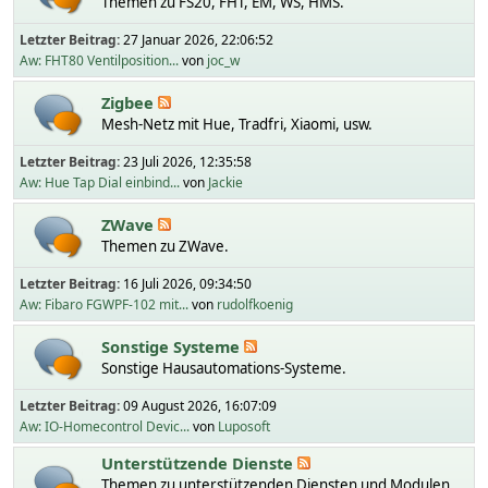
Themen zu FS20, FHT, EM, WS, HMS.
Letzter Beitrag:
27 Januar 2026, 22:06:52
Aw: FHT80 Ventilposition...
von
joc_w
Zigbee
Mesh-Netz mit Hue, Tradfri, Xiaomi, usw.
Letzter Beitrag:
23 Juli 2026, 12:35:58
Aw: Hue Tap Dial einbind...
von
Jackie
ZWave
Themen zu ZWave.
Letzter Beitrag:
16 Juli 2026, 09:34:50
Aw: Fibaro FGWPF-102 mit...
von
rudolfkoenig
Sonstige Systeme
Sonstige Hausautomations-Systeme.
Letzter Beitrag:
09 August 2026, 16:07:09
Aw: IO-Homecontrol Devic...
von
Luposoft
Unterstützende Dienste
Themen zu unterstützenden Diensten und Modulen