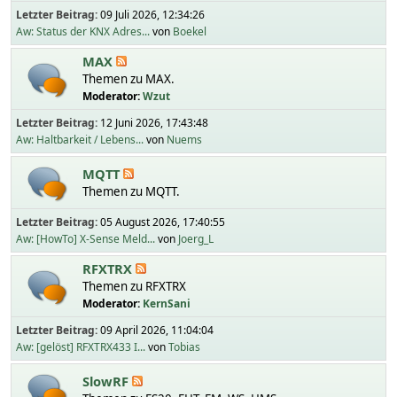
Letzter Beitrag:
09 Juli 2026, 12:34:26
Aw: Status der KNX Adres...
von
Boekel
MAX
Themen zu MAX.
Moderator:
Wzut
Letzter Beitrag:
12 Juni 2026, 17:43:48
Aw: Haltbarkeit / Lebens...
von
Nuems
MQTT
Themen zu MQTT.
Letzter Beitrag:
05 August 2026, 17:40:55
Aw: [HowTo] X-Sense Meld...
von
Joerg_L
RFXTRX
Themen zu RFXTRX
Moderator:
KernSani
Letzter Beitrag:
09 April 2026, 11:04:04
Aw: [gelöst] RFXTRX433 I...
von
Tobias
SlowRF