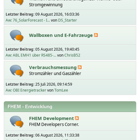
Stromgewinnung
Letzter Beitrag:
09 August 2026, 16:03:36
Aw: 76_SolarForecast - I...
von
DS_Starter
Wallboxen und E-Fahrzeuge
Letzter Beitrag:
05 August 2026, 19:40:45
Aw: ABL EMH1 über RS485-...
von
ChrisB52
Verbrauchsmessung
Stromzähler und Gaszähler
Letzter Beitrag:
25 Juli 2026, 09:14:59
Aw: OBI Energietracker
von
TomLee
FHEM - Entwicklung
FHEM Development
FHEM Developers Corner.
Letzter Beitrag:
06 August 2026, 11:33:38