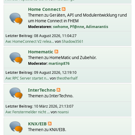
Home Connect
Themen zu Geräten, API und Modulentwicklung rund
um Home Connect in FHEM
Moderatoren:
swhome
,
Pf@nne
,
Adimarantis
Letzter Beitrag:
08 August 2026, 11:04:27
Aw: HomeConnect V2 relea...
von
Shadow3561
Homematic
Themen zu HomeMatic und Zubehör.
Moderator:
martinp876
Letzter Beitrag:
09 August 2026, 12:19:10
Aw: RPC Server startet n...
von
theotherhalf
InterTechno
Themen zu InterTechno.
Letzter Beitrag:
10 März 2026, 21:13:07
Aw: Fenstermelder nicht ...
von
noansi
KNX/EIB
Themen zu KNX/EIB.