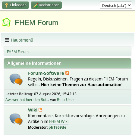
Einloggen
Registrieren
FHEM Forum
Hauptmenü
FHEM Forum
Allgemeine Informationen
Forum-Software
Regeln, Diskussionen, Fragen zu diesem FHEM-Forum
selbst.
Hier keine Themen zur Hausautomation!
Letzter Beitrag:
07 August 2026, 15:42:13
Aw: wer hat hier den Bot...
von
Beta-User
Wiki
Kommentare, Korrekturvorschläge, Anregungen zu
Artikeln im
FHEM Wiki
Moderator:
ph1959de