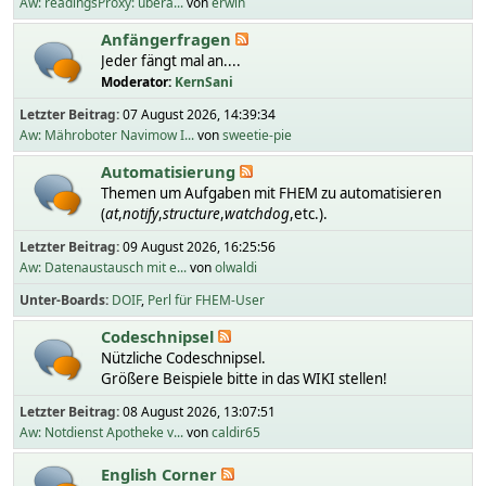
Aw: readingsProxy: übera...
von
erwin
Anfängerfragen
Jeder fängt mal an....
Moderator:
KernSani
Letzter Beitrag:
07 August 2026, 14:39:34
Aw: Mähroboter Navimow I...
von
sweetie-pie
Automatisierung
Themen um Aufgaben mit FHEM zu automatisieren
(
at
,
notify
,
structure
,
watchdog
,etc.).
Letzter Beitrag:
09 August 2026, 16:25:56
Aw: Datenaustausch mit e...
von
olwaldi
Unter-Boards
DOIF
Perl für FHEM-User
Codeschnipsel
Nützliche Codeschnipsel.
Größere Beispiele bitte in das WIKI stellen!
Letzter Beitrag:
08 August 2026, 13:07:51
Aw: Notdienst Apotheke v...
von
caldir65
English Corner