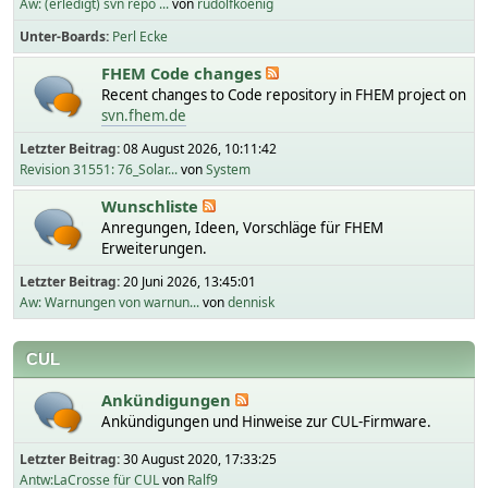
Aw: (erledigt) svn repo ...
von
rudolfkoenig
Unter-Boards
Perl Ecke
FHEM Code changes
Recent changes to Code repository in FHEM project on
svn.fhem.de
Letzter Beitrag:
08 August 2026, 10:11:42
Revision 31551: 76_Solar...
von
System
Wunschliste
Anregungen, Ideen, Vorschläge für FHEM
Erweiterungen.
Letzter Beitrag:
20 Juni 2026, 13:45:01
Aw: Warnungen von warnun...
von
dennisk
CUL
Ankündigungen
Ankündigungen und Hinweise zur CUL-Firmware.
Letzter Beitrag:
30 August 2020, 17:33:25
Antw:LaCrosse für CUL
von
Ralf9