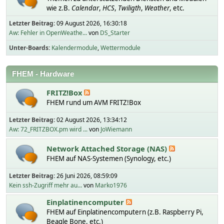
wie z.B.
Calendar
,
HCS
,
Twiligth
,
Weather
, etc.
Letzter Beitrag:
09 August 2026, 16:30:18
Aw: Fehler in OpenWeathe...
von
DS_Starter
Unter-Boards
Kalendermodule
Wettermodule
FHEM - Hardware
FRITZ!Box
FHEM rund um AVM FRITZ!Box
Letzter Beitrag:
02 August 2026, 13:34:12
Aw: 72_FRITZBOX.pm wird ...
von
JoWiemann
Network Attached Storage (NAS)
FHEM auf NAS-Systemen (Synology, etc.)
Letzter Beitrag:
26 Juni 2026, 08:59:09
Kein ssh-Zugriff mehr au...
von
Marko1976
Einplatinencomputer
FHEM auf Einplatinencomputern (z.B. Raspberry Pi,
Beagle Bone, etc.)