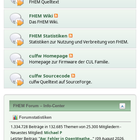
FHEM Quelltext
FHEM Wiki
Das FHEM Wiki.
FHEM Statistiken
Statistiken zur Nutzung und Verbreitung von FHEM.
culfw Homepage
Homepage zur Firmware der CUL Familie.
culfw Sourcecode
culfw Quelltext auf SourceForge.
FHEM Forum – Info-Center
Forumstatistiken
1.334.728 Beiträge in 132.685 Themen von 25.300 Mitgliedern -
Neuestes Mitglied:
Michael P
Letzter Beitrag:
"
Aw: Fehler in OpenWeathe...
"
(09 August 2026,