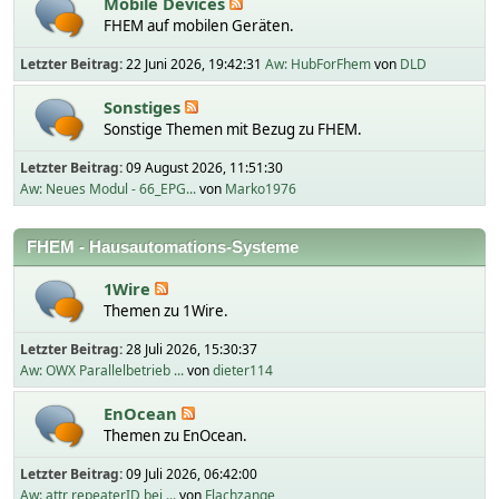
Mobile Devices
FHEM auf mobilen Geräten.
Letzter Beitrag:
22 Juni 2026, 19:42:31
Aw: HubForFhem
von
DLD
Sonstiges
Sonstige Themen mit Bezug zu FHEM.
Letzter Beitrag:
09 August 2026, 11:51:30
Aw: Neues Modul - 66_EPG...
von
Marko1976
FHEM - Hausautomations-Systeme
1Wire
Themen zu 1Wire.
Letzter Beitrag:
28 Juli 2026, 15:30:37
Aw: OWX Parallelbetrieb ...
von
dieter114
EnOcean
Themen zu EnOcean.
Letzter Beitrag:
09 Juli 2026, 06:42:00
Aw: attr repeaterID bei ...
von
Flachzange