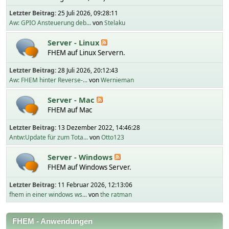
Letzter Beitrag:
25 Juli 2026, 09:28:11
Aw: GPIO Ansteuerung deb...
von
Stelaku
Server - Linux
FHEM auf Linux Servern.
Letzter Beitrag:
28 Juli 2026, 20:12:43
Aw: FHEM hinter Reverse-...
von
Wernieman
Server - Mac
FHEM auf Mac
Letzter Beitrag:
13 Dezember 2022, 14:46:28
Antw:Update für zum Tota...
von
Otto123
Server - Windows
FHEM auf Windows Server.
Letzter Beitrag:
11 Februar 2026, 12:13:06
fhem in einer windows ws...
von
the ratman
FHEM - Anwendungen