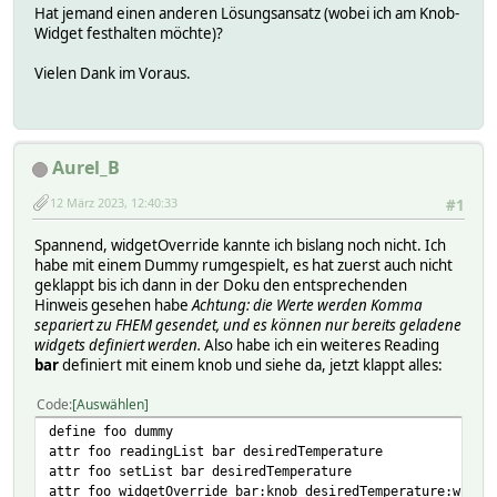
Hat jemand einen anderen Lösungsansatz (wobei ich am Knob-
Widget festhalten möchte)?
Vielen Dank im Voraus.
Aurel_B
12 März 2023, 12:40:33
#1
Spannend, widgetOverride kannte ich bislang noch nicht. Ich
habe mit einem Dummy rumgespielt, es hat zuerst auch nicht
geklappt bis ich dann in der Doku den entsprechenden
Hinweis gesehen habe
Achtung: die Werte werden Komma
separiert zu FHEM gesendet, und es können nur bereits geladene
widgets definiert werden.
Also habe ich ein weiteres Reading
bar
definiert mit einem knob und siehe da, jetzt klappt alles:
Code
Auswählen
define foo dummy
attr foo readingList bar desiredTemperature
attr foo setList bar desiredTemperature
attr foo widgetOverride bar:knob desiredTemperature:widge