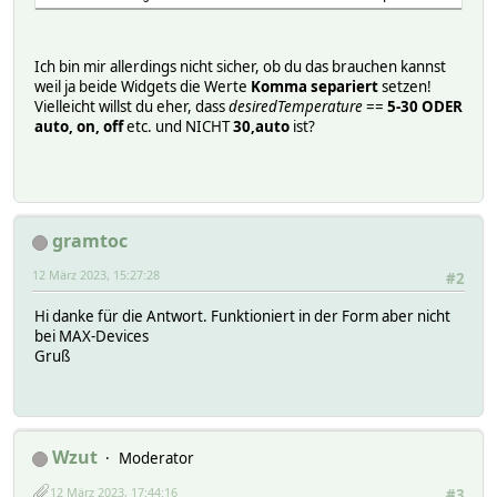
Ich bin mir allerdings nicht sicher, ob du das brauchen kannst
weil ja beide Widgets die Werte
Komma separiert
setzen!
Vielleicht willst du eher, dass
desiredTemperature
==
5-30 ODER
auto, on, off
etc. und NICHT
30,auto
ist?
gramtoc
12 März 2023, 15:27:28
#2
Hi danke für die Antwort. Funktioniert in der Form aber nicht
bei MAX-Devices
Gruß
Wzut
Moderator
12 März 2023, 17:44:16
#3