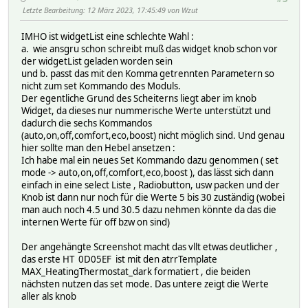
Letzte Bearbeitung
: 12 März 2023, 17:45:49 von Wzut
IMHO ist widgetList eine schlechte Wahl :
a. wie ansgru schon schreibt muß das widget knob schon vor
der widgetList geladen worden sein
und b. passt das mit den Komma getrennten Parametern so
nicht zum set Kommando des Moduls.
Der egentliche Grund des Scheiterns liegt aber im knob
Widget, da dieses nur nummerische Werte unterstützt und
dadurch die sechs Kommandos
(auto,on,off,comfort,eco,boost) nicht möglich sind. Und genau
hier sollte man den Hebel ansetzen :
Ich habe mal ein neues Set Kommando dazu genommen ( set
mode -> auto,on,off,comfort,eco,boost ), das lässt sich dann
einfach in eine select Liste , Radiobutton, usw packen und der
Knob ist dann nur noch für die Werte 5 bis 30 zuständig (wobei
man auch noch 4.5 und 30.5 dazu nehmen könnte da das die
internen Werte für off bzw on sind)
Der angehängte Screenshot macht das vllt etwas deutlicher ,
das erste HT 0D05EF ist mit den atrrTemplate
MAX_HeatingThermostat_dark formatiert , die beiden
nächsten nutzen das set mode. Das untere zeigt die Werte
aller als knob