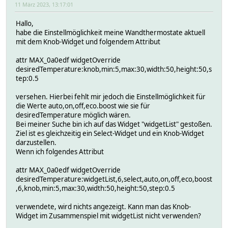
11 März 2023, 13:17:01
Hallo,
habe die Einstellmöglichkeit meine Wandthermostate aktuell
mit dem Knob-Widget und folgendem Attribut
attr MAX_0a0edf widgetOverride
desiredTemperature:knob,min:5,max:30,width:50,height:50,s
tep:0.5
versehen. Hierbei fehlt mir jedoch die Einstellmöglichkeit für
die Werte auto,on,off,eco.boost wie sie für
desiredTemperature möglich wären.
Bei meiner Suche bin ich auf das Widget "widgetList" gestoßen.
Ziel ist es gleichzeitig ein Select-Widget und ein Knob-Widget
darzustellen.
Wenn ich folgendes Attribut
attr MAX_0a0edf widgetOverride
desiredTemperature:widgetList,6,select,auto,on,off,eco,boost
,6,knob,min:5,max:30,width:50,height:50,step:0.5
verwendete, wird nichts angezeigt. Kann man das Knob-
Widget im Zusammenspiel mit widgetList nicht verwenden?