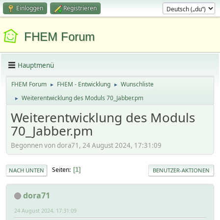
Einloggen
Registrieren
FHEM Forum
Hauptmenü
FHEM Forum
FHEM - Entwicklung
Wunschliste
►
►
Weiterentwicklung des Moduls 70_Jabber.pm
►
Weiterentwicklung des Moduls
70_Jabber.pm
Begonnen von dora71, 24 August 2024, 17:31:09
Seiten
1
NACH UNTEN
BENUTZER-AKTIONEN
dora71
24 August 2024, 17:31:09