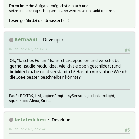
-----------------------
Formuliere die Aufgabe möglichst einfach und
setze die Lösung richtig um - dann wird es auch funktionieren.
-----------------------
Lesen gefährdet die Unwissenheit!
KernSani
Developer
07 Januar 2023, 22:06:57
#4
Ok, "falsches Forum" kann ich akzeptieren und verschiebe
gerne. Ist die Modulidee, wie ich sie oben geschildert (und
bebildert) habe nicht verständlich? Hast du Vorschläge Wie ich
die Idee besser beschreiben könnte?
RasPi: RFXTRX, HM, zigbee2mqtt, mySensors, JeeLink, miLight,
squeezbox, Alexa, Siri, ...
betateilchen
Developer
07 Januar 2023, 22:26:45
#5