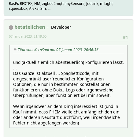
RasPi: RFXTRX, HM, zigbee2mqtt, mySensors, JeeLink, miLight,
squeezbox, Alexa, Siri, ...
betateilchen
Developer
07 Januar 2023, 21:19:00
#1
Zitat von: KernSani am 07 Januar 2023, 20:56:36
und (aktuell ziemlich abenteuerlich) konfigurieren lässt,
...
Das Ganze ist aktuell ... Spaghetticode, mit
eingeschränkt userfreundlicher Konfiguration,
Optionen, die nur in bestimmten Konstellationen
funktionieren, ohne Doku, Logs oder irgendwelche
Überprüfungen, aber funktioniert bei mir soweit.
Wenn irgendwer an dem Ding interessiert ist (und in
Kauf nimmt, dass FHEM vielleicht amfänglich den ein
oder anderen Neustart durchführt, weil irgendwelche
Fehler nicht abgefangen werden)