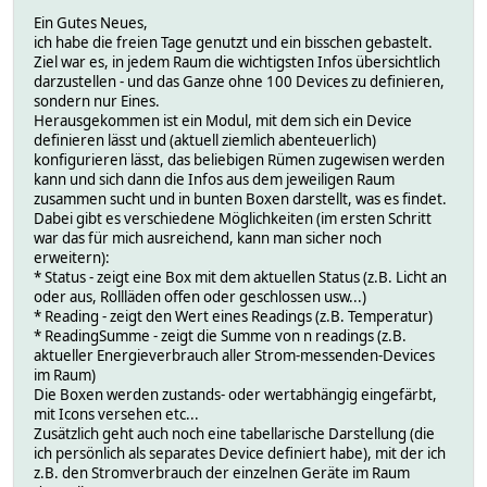
Ein Gutes Neues,
ich habe die freien Tage genutzt und ein bisschen gebastelt.
Ziel war es, in jedem Raum die wichtigsten Infos übersichtlich
darzustellen - und das Ganze ohne 100 Devices zu definieren,
sondern nur Eines.
Herausgekommen ist ein Modul, mit dem sich ein Device
definieren lässt und (aktuell ziemlich abenteuerlich)
konfigurieren lässt, das beliebigen Rümen zugewisen werden
kann und sich dann die Infos aus dem jeweiligen Raum
zusammen sucht und in bunten Boxen darstellt, was es findet.
Dabei gibt es verschiedene Möglichkeiten (im ersten Schritt
war das für mich ausreichend, kann man sicher noch
erweitern):
* Status - zeigt eine Box mit dem aktuellen Status (z.B. Licht an
oder aus, Rollläden offen oder geschlossen usw...)
* Reading - zeigt den Wert eines Readings (z.B. Temperatur)
* ReadingSumme - zeigt die Summe von n readings (z.B.
aktueller Energieverbrauch aller Strom-messenden-Devices
im Raum)
Die Boxen werden zustands- oder wertabhängig eingefärbt,
mit Icons versehen etc...
Zusätzlich geht auch noch eine tabellarische Darstellung (die
ich persönlich als separates Device definiert habe), mit der ich
z.B. den Stromverbrauch der einzelnen Geräte im Raum