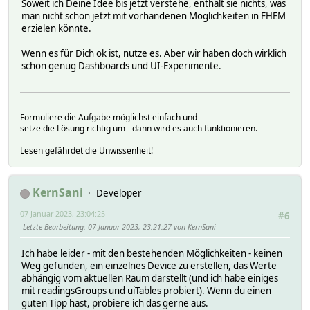
Soweit ich Deine Idee bis jetzt verstehe, enthält sie nichts, was
man nicht schon jetzt mit vorhandenen Möglichkeiten in FHEM
erzielen könnte.
Wenn es für Dich ok ist, nutze es. Aber wir haben doch wirklich
schon genug Dashboards und UI-Experimente.
-----------------------
Formuliere die Aufgabe möglichst einfach und
setze die Lösung richtig um - dann wird es auch funktionieren.
-----------------------
Lesen gefährdet die Unwissenheit!
KernSani
Developer
07 Januar 2023, 23:04:25
#6
Letzte Bearbeitung
: 07 Januar 2023, 23:21:27 von KernSani
Ich habe leider - mit den bestehenden Möglichkeiten - keinen
Weg gefunden, ein einzelnes Device zu erstellen, das Werte
abhängig vom aktuellen Raum darstellt (und ich habe einiges
mit readingsGroups und uiTables probiert). Wenn du einen
guten Tipp hast, probiere ich das gerne aus.