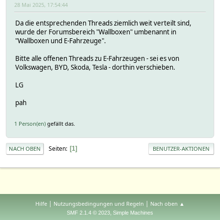
28 Mai 2025, 17:54:44
Da die entsprechenden Threads ziemlich weit verteilt sind,
wurde der Forumsbereich "Wallboxen" umbenannt in
"Wallboxen und E-Fahrzeuge".
Bitte alle offenen Threads zu E-Fahrzeugen - sei es von
Volkswagen, BYD, Skoda, Tesla - dorthin verschieben.
LG
pah
1 Person(en)
gefällt das.
Seiten
1
NACH OBEN
BENUTZER-AKTIONEN
|
|
Hilfe
Nutzungsbedingungen und Regeln
Nach oben ▲
,
SMF 2.1.4 © 2023
Simple Machines