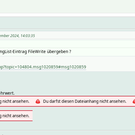
zember 2024, 14:03:35
gList-Eintrag FileWrite übergeben ?
.php?topic=104804.msg1020859#msg1020859
ehrwert.
g nicht ansehen.
Du darfst diesen Dateianhang nicht ansehen.
g nicht ansehen.