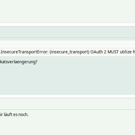
.InsecureTransportError: (insecure_transport) OAuth 2 MUST utilize h
fikatsverlaengerung?
ir läuft es noch.