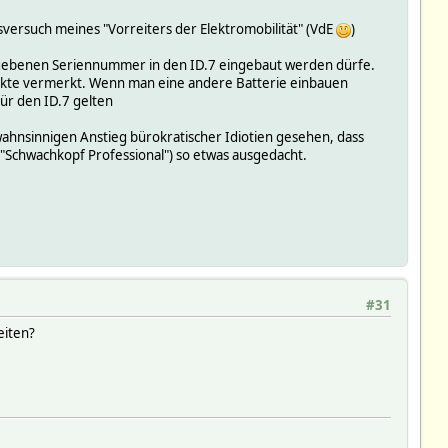
sversuch meines "Vorreiters der Elektromobilität" (VdE
)
rgebenen Seriennummer in den ID.7 eingebaut werden dürfe.
akte vermerkt. Wenn man eine andere Batterie einbauen
ür den ID.7 gelten
wahnsinnigen Anstieg bürokratischer Idiotien gesehen, dass
e "Schwachkopf Professional") so etwas ausgedacht.
#31
eiten?