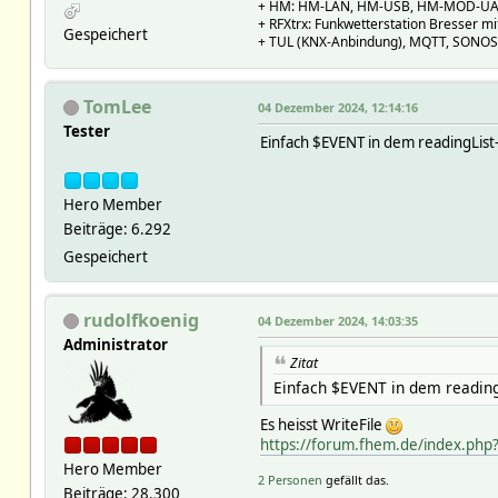
+ HM: HM-LAN, HM-USB, HM-MOD-UAR
+ RFXtrx: Funkwetterstation Bresser 
Gespeichert
+ TUL (KNX-Anbindung), MQTT, SONOS 
TomLee
04 Dezember 2024, 12:14:16
Tester
Einfach $EVENT in dem readingList
Hero Member
Beiträge: 6.292
Gespeichert
rudolfkoenig
04 Dezember 2024, 14:03:35
Administrator
Zitat
Einfach $EVENT in dem reading
Es heisst WriteFile
https://forum.fhem.de/index.p
Hero Member
2 Personen
gefällt das.
Beiträge: 28.300