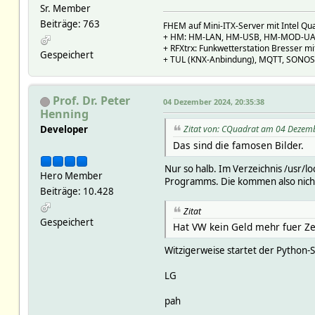
Sr. Member
Beiträge: 763
FHEM auf Mini-ITX-Server mit Intel Qu
+ HM: HM-LAN, HM-USB, HM-MOD-UAR
+ RFXtrx: Funkwetterstation Bresser 
Gespeichert
+ TUL (KNX-Anbindung), MQTT, SONOS 
Prof. Dr. Peter
04 Dezember 2024, 20:35:38
Henning
Developer
Zitat von: CQuadrat am 04 Dezem
Das sind die famosen Bilder.
Nur so halb. Im Verzeichnis /usr/l
Hero Member
Programms. Die kommen also nich
Beiträge: 10.428
Zitat
Gespeichert
Hat VW kein Geld mehr fuer Ze
Witzigerweise startet der Python-S
LG
pah