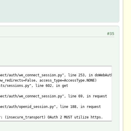
#35
ect/auth/we_connect_session.py", line 253, in doWebAuth
_redirects=False, access_type=AccessType.NONE)
ts/sessions.py", line 602, in get
ect/auth/we_connect_session.py", line 69, in request
ect/auth/openid_session.py", line 188, in request
r: (insecure_transport) OAuth 2 MUST utilize https.