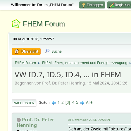
Willkommen im Forum „
FHEM Forum
“.
Einloggen
Registrie
FHEM Forum
08 August 2026, 12:59:57
Übersicht
Suche
FHEM Forum
FHEM - Energiemanagement und Energieerzeugung
►
VW ID.7, ID.5, ID.4, ... in FHEM
Begonnen von Prof. Dr. Peter Henning, 15 Mai 2024, 20:43:26
1
2
4
5
Alle
Seiten
3
NACH UNTEN
Prof. Dr. Peter
04 Dezember 2024, 09:58:59
Henning
Sieh an, der Zweig mit "pictures" t