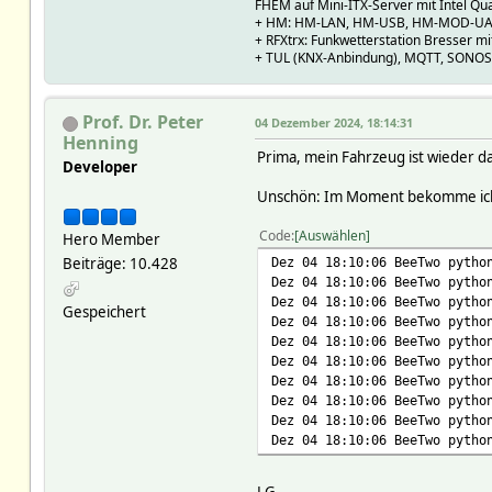
FHEM auf Mini-ITX-Server mit Intel Qu
+ HM: HM-LAN, HM-USB, HM-MOD-UAR
+ RFXtrx: Funkwetterstation Bresser 
+ TUL (KNX-Anbindung), MQTT, SONOS 
Prof. Dr. Peter
04 Dezember 2024, 18:14:31
Henning
Prima, mein Fahrzeug ist wieder da
Developer
Unschön: Im Moment bekomme ich
Code
Auswählen
Hero Member
Beiträge: 10.428
Dez 04 18:10:06 BeeTwo pyth
Dez 04 18:10:06 BeeTwo pytho
Dez 04 18:10:06 BeeTwo pyth
Gespeichert
Dez 04 18:10:06 BeeTwo pytho
Dez 04 18:10:06 BeeTwo pyth
Dez 04 18:10:06 BeeTwo pytho
Dez 04 18:10:06 BeeTwo pyth
Dez 04 18:10:06 BeeTwo pytho
Dez 04 18:10:06 BeeTwo pyth
Dez 04 18:10:06 BeeTwo pytho
LG