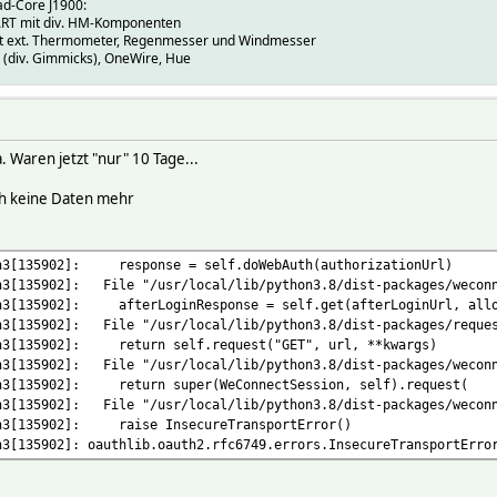
ad-Core J1900:
T mit div. HM-Komponenten
mit ext. Thermometer, Regenmesser und Windmesser
(div. Gimmicks), OneWire, Hue
. Waren jetzt "nur" 10 Tage...
 keine Daten mehr
on3[135902]: response = self.doWebAuth(authorizationUrl)
n3[135902]: File "/usr/local/lib/python3.8/dist-packages/weconn
on3[135902]: afterLoginResponse = self.get(afterLoginUrl, allow
n3[135902]: File "/usr/local/lib/python3.8/dist-packages/reques
on3[135902]: return self.request("GET", url, **kwargs)
n3[135902]: File "/usr/local/lib/python3.8/dist-packages/weconn
on3[135902]: return super(WeConnectSession, self).request(
n3[135902]: File "/usr/local/lib/python3.8/dist-packages/weconn
on3[135902]: raise InsecureTransportError()
n3[135902]: oauthlib.oauth2.rfc6749.errors.InsecureTransportErro