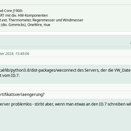
ad-Core J1900:
T mit div. HM-Komponenten
mit ext. Thermometer, Regenmesser und Windmesser
(div. Gimmicks), OneWire, Hue
ber 2024, 15:49:06
ocal/lib/python3.8/dist-packages/weconnect des Servers, der die VW_Daten
t vom ID.7.
rtifikatsverlaengerung?
erver problemlos - stirbt aber, wenn man etwas an den ID.7 schreiben wil