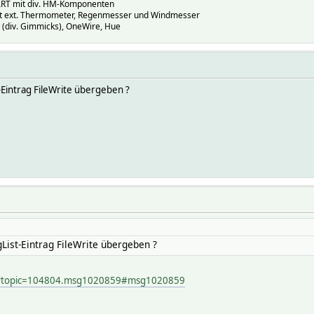
T mit div. HM-Komponenten
mit ext. Thermometer, Regenmesser und Windmesser
(div. Gimmicks), OneWire, Hue
-Eintrag FileWrite übergeben ?
List-Eintrag FileWrite übergeben ?
hp?topic=104804.msg1020859#msg1020859