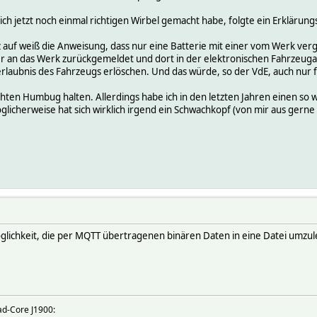
ch jetzt noch einmal richtigen Wirbel gemacht habe, folgte ein Erklärung
auf weiß die Anweisung, dass nur eine Batterie mit einer vom Werk ve
an das Werk zurückgemeldet und dort in der elektronischen Fahrzeug
rlaubnis des Fahrzeugs erlöschen. Und das würde, so der VdE, auch nur f
ten Humbug halten. Allerdings habe ich in den letzten Jahren einen so 
öglicherweise hat sich wirklich irgend ein Schwachkopf (von mir aus gern
öglichkeit, die per MQTT übertragenen binären Daten in eine Datei umzul
ad-Core J1900: