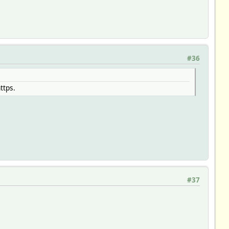
#36
ttps.
#37