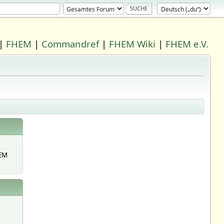
|
FHEM
|
Commandref
|
FHEM Wiki
|
FHEM e.V.
EM