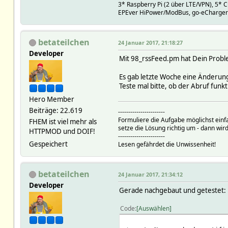
3* Raspberry Pi (2 über LTE/VPN), 5*
EPEver HiPower/ModBus, go-eCharger
betateilchen
24 Januar 2017, 21:18:27
Developer
Mit 98_rssFeed.pm hat Dein Probl
Es gab letzte Woche eine Änderu
Teste mal bitte, ob der Abruf fun
Hero Member
Beiträge: 22.619
-----------------------
Formuliere die Aufgabe möglichst einf
FHEM ist viel mehr als
setze die Lösung richtig um - dann wird
HTTPMOD und DOIF!
-----------------------
Gespeichert
Lesen gefährdet die Unwissenheit!
betateilchen
24 Januar 2017, 21:34:12
Developer
Gerade nachgebaut und getestet:
Code
Auswählen