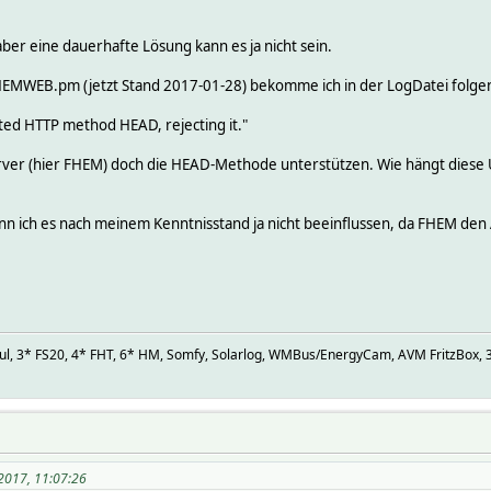
ber eine dauerhafte Lösung kann es ja nicht sein.
HEMWEB.pm (jetzt Stand 2017-01-28) bekomme ich in der LogDatei folge
d HTTP method HEAD, rejecting it."
ver (hier FHEM) doch die HEAD-Methode unterstützen. Wie hängt diese
ann ich es nach meinem Kenntnisstand ja nicht beeinflussen, da FHEM den
 Cul, 3* FS20, 4* FHT, 6* HM, Somfy, Solarlog, WMBus/EnergyCam, AVM FritzBox
2017, 11:07:26