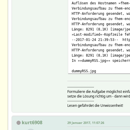
Auflösen des Hostnamen »fhem
Verbindungsaufbau zu fhem-en
HTTP-Anforderung gesendet, w
Verbindungsaufbau zu fhem-en
HTTP-Anforderung gesendet, w
Länge: 8291 (8,1K) [image/jp
»Last-modified«-Kopfzeile fe
--2017-01-24 21:39:53-- http
Verbindungsaufbau zu fhem-en
HTTP-Anforderung gesendet, w
Länge: 8291 (8,1K) [image/jp
In »»dummyRSS.jpg«« speicher
dummyRSS.jpg 100%[====
2017-01-24 21:39:53 (11,2 MB
-----------------------
Formuliere die Aufgabe möglichst einf
setze die Lösung richtig um - dann wird
-----------------------
Lesen gefährdet die Unwissenheit!
kurt6908
29 Januar 2017, 11:07:26