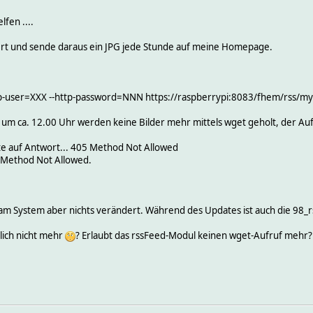
lfen ....
iert und sende daraus ein JPG jede Stunde auf meine Homepage.
http-user=XXX --http-password=NNN https://raspberrypi:8083/fhem/rss/my
 um ca. 12.00 Uhr werden keine Bilder mehr mittels wget geholt, der Auf
e auf Antwort... 405 Method Not Allowed
 Method Not Allowed.
am System aber nichts verändert. Während des Updates ist auch die 98_r
lich nicht mehr
? Erlaubt das rssFeed-Modul keinen wget-Aufruf mehr?