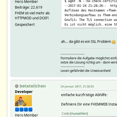
$ wget -N --no-check-certifi
Hero Member
--2017-01-24 21:28:26-- http
Beiträge: 22.619
Auflösen des Hostnamen »fhem
FHEM ist viel mehr als
Verbindungsaufbau zu fhem-en
HTTPMOD und DOIF!
GnuTLS: The TLS connection w
Gespeichert
Es ist nicht möglich, eine S
ah... da gibt es ein SSL Problem
-----------------------
Formuliere die Aufgabe möglichst einf
setze die Lösung richtig um - dann wird
-----------------------
Lesen gefährdet die Unwissenheit!
betateilchen
24 Januar 2017, 21:38:55
Developer
einfache kurzfristige Abhilfe:
Definiere Dir eine FHEMWEB Instanz
Code
Auswählen
Hero Member