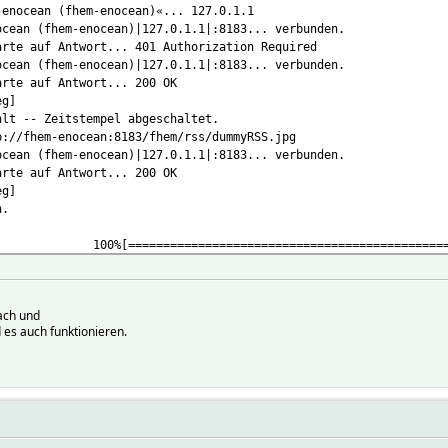
-enocean (fhem-enocean)«... 127.0.1.1
ocean (fhem-enocean)|127.0.1.1|:8183... verbunden.
arte auf Antwort... 401 Authorization Required
ocean (fhem-enocean)|127.0.1.1|:8183... verbunden.
arte auf Antwort... 200 OK
eg]
hlt -- Zeitstempel abgeschaltet.
://fhem-enocean:8183/fhem/rss/dummyRSS.jpg
ocean (fhem-enocean)|127.0.1.1|:8183... verbunden.
arte auf Antwort... 200 OK
eg]
n.
===================================================
/s) - »»dummyRSS.jpg«« gespeichert [8291/8291]
ach und
 es auch funktionieren.