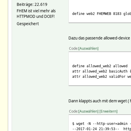
Beiträge: 22.619
FHEM ist viel mehr als
define web2 FHEMWEB 8183 glo
HTTPMOD und DOIF!
Gespeichert
Dazu das passende allowed-device
Code
Auswählen
define allowed_web2 allowed
attr allowed_web2 basicAuth 
attr allowed_web2 validFor w
Dann klappts auch mit dem wget ( ht
Code
Auswählen
Erweitern
$ wget -N --http-user=admin 
--2017-01-24 21:39:53-- http