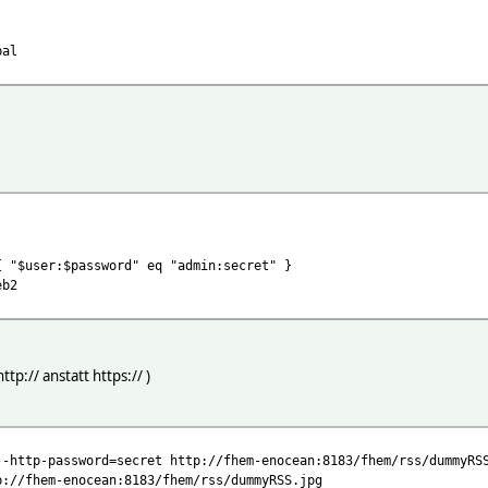
bal
{ "$user:$password" eq "admin:secret" }
eb2
tp:// anstatt https:// )
--http-password=secret http://fhem-enocean:8183/fhem/rss/dummyRS
://fhem-enocean:8183/fhem/rss/dummyRSS.jpg