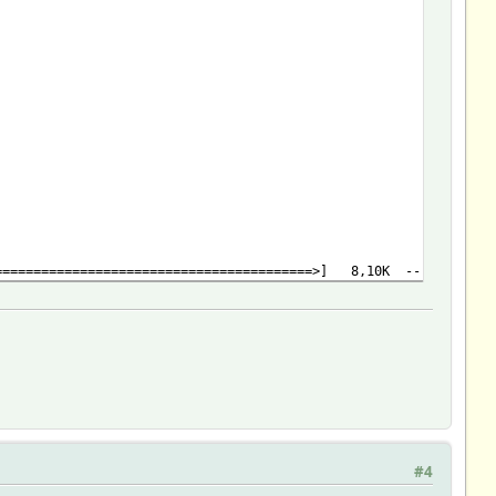
===============================>] 8,10K --.-KB/s in
#4