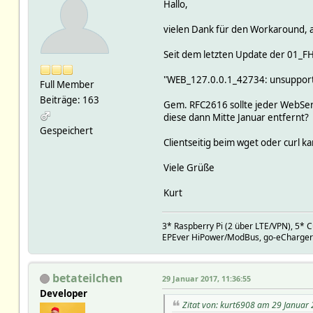
Hallo,
vielen Dank für den Workaround, a
Seit dem letzten Update der 01_F
"WEB_127.0.0.1_42734: unsupporte
Full Member
Beiträge: 163
Gem. RFC2616 sollte jeder WebSer
diese dann Mitte Januar entfernt?
Gespeichert
Clientseitig beim wget oder curl k
Viele Grüße
Kurt
3* Raspberry Pi (2 über LTE/VPN), 5*
EPEver HiPower/ModBus, go-eCharger
betateilchen
29 Januar 2017, 11:36:55
Developer
Zitat von: kurt6908 am 29 Januar 