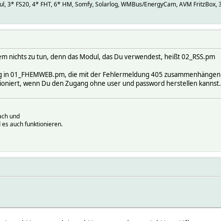
 Cul, 3* FS20, 4* FHT, 6* HM, Somfy, Solarlog, WMBus/EnergyCam, AVM FritzBox
em nichts zu tun, denn das Modul, das Du verwendest, heißt 02_RSS.pm
ng in 01_FHEMWEB.pm, die mit der Fehlermeldung 405 zusammenhängen
ktioniert, wenn Du den Zugang ohne user und password herstellen kannst.
ach und
 es auch funktionieren.