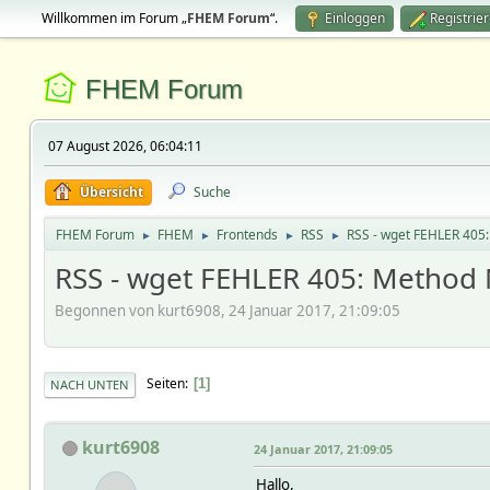
Willkommen im Forum „
FHEM Forum
“.
Einloggen
Registrie
FHEM Forum
07 August 2026, 06:04:11
Übersicht
Suche
FHEM Forum
FHEM
Frontends
RSS
RSS - wget FEHLER 405:
►
►
►
►
RSS - wget FEHLER 405: Method 
Begonnen von kurt6908, 24 Januar 2017, 21:09:05
Seiten
1
NACH UNTEN
kurt6908
24 Januar 2017, 21:09:05
Hallo,