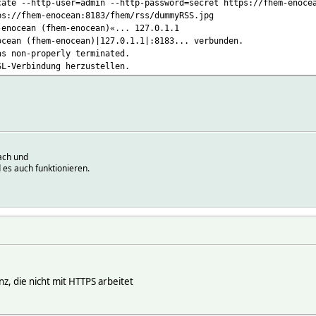
cate --http-user=admin --http-password=secret https://fhem-enoce
s://fhem-enocean:8183/fhem/rss/dummyRSS.jpg
-enocean (fhem-enocean)«... 127.0.1.1
ocean (fhem-enocean)|127.0.1.1|:8183... verbunden.
as non-properly terminated.
SL-Verbindung herzustellen.
ach und
 es auch funktionieren.
, die nicht mit HTTPS arbeitet