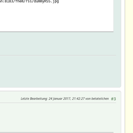
an:8183/fhem/rss/dummyRSS.jpg
Letzte Bearbeitung
: 24 Januar 2017, 21:42:27 von betateilchen
#3