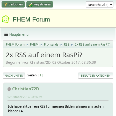
Einloggen
Registrieren
FHEM Forum
Hauptmenü
FHEM Forum
FHEM
Frontends
RSS
2x RSS auf einem RasPi?
►
►
►
►
2x RSS auf einem RasPi?
Begonnen von Christian72D, 02 Oktober 2017, 08:36:39
Seiten
1
NACH UNTEN
BENUTZER-AKTIONEN
Christian72D
02 Oktober 2017, 08:36:39
Ich habe aktuell ein RSS für meinen Bilderrahmen am laufen,
klappt 1A.