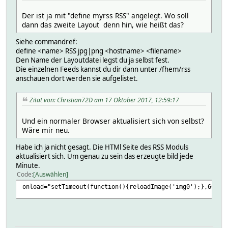
Der ist ja mit "define myrss RSS" angelegt. Wo soll
dann das zweite Layout denn hin, wie heißt das?
Siehe commandref:
define <name> RSS jpg|png <hostname> <filename>
Den Name der Layoutdatei legst du ja selbst fest.
Die einzelnen Feeds kannst du dir dann unter /fhem/rss
anschauen dort werden sie aufgelistet.
Zitat von: Christian72D am 17 Oktober 2017, 12:59:17
Und ein normaler Browser aktualisiert sich von selbst?
Wäre mir neu.
Habe ich ja nicht gesagt. Die HTMl Seite des RSS Moduls
aktualisiert sich. Um genau zu sein das erzeugte bild jede
Minute.
Code
Auswählen
onload="setTimeout(function(){reloadImage('img0');},60*10