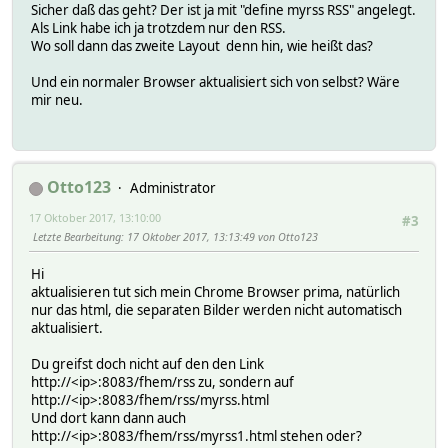
Sicher daß das geht? Der ist ja mit "define myrss RSS" angelegt.
Als Link habe ich ja trotzdem nur den RSS.
Wo soll dann das zweite Layout denn hin, wie heißt das?
Und ein normaler Browser aktualisiert sich von selbst? Wäre
mir neu.
Otto123
Administrator
17 Oktober 2017, 13:10:00
#3
Letzte Bearbeitung
: 17 Oktober 2017, 13:13:49 von Otto123
Hi
aktualisieren tut sich mein Chrome Browser prima, natürlich
nur das html, die separaten Bilder werden nicht automatisch
aktualisiert.
Du greifst doch nicht auf den den Link
http://<ip>:8083/fhem/rss zu, sondern auf
http://<ip>:8083/fhem/rss/myrss.html
Und dort kann dann auch
http://<ip>:8083/fhem/rss/myrss1.html stehen oder?