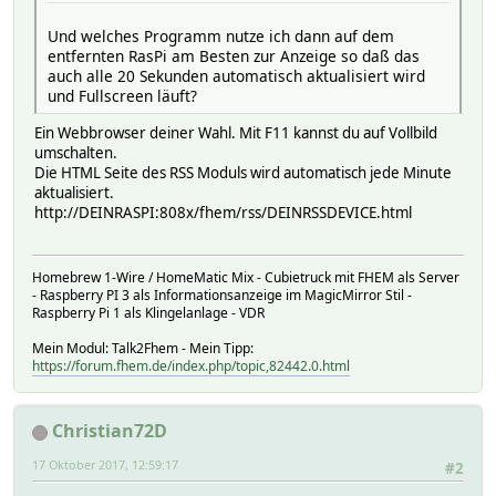
Und welches Programm nutze ich dann auf dem
entfernten RasPi am Besten zur Anzeige so daß das
auch alle 20 Sekunden automatisch aktualisiert wird
und Fullscreen läuft?
Ein Webbrowser deiner Wahl. Mit F11 kannst du auf Vollbild
umschalten.
Die HTML Seite des RSS Moduls wird automatisch jede Minute
aktualisiert.
http://DEINRASPI:808x/fhem/rss/DEINRSSDEVICE.html
Homebrew 1-Wire / HomeMatic Mix - Cubietruck mit FHEM als Server
- Raspberry PI 3 als Informationsanzeige im MagicMirror Stil -
Raspberry Pi 1 als Klingelanlage - VDR
Mein Modul: Talk2Fhem - Mein Tipp:
https://forum.fhem.de/index.php/topic,82442.0.html
Christian72D
17 Oktober 2017, 12:59:17
#2