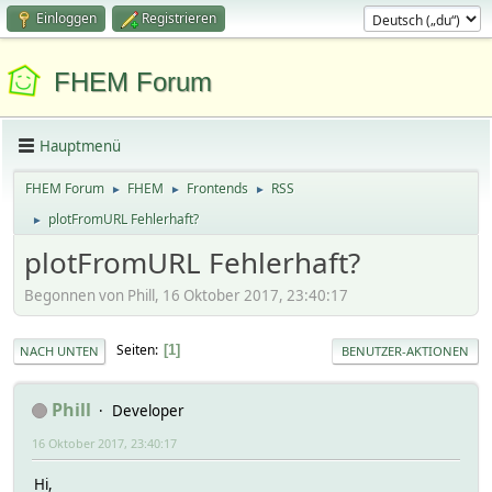
Einloggen
Registrieren
FHEM Forum
Hauptmenü
FHEM Forum
FHEM
Frontends
RSS
►
►
►
plotFromURL Fehlerhaft?
►
plotFromURL Fehlerhaft?
Begonnen von Phill, 16 Oktober 2017, 23:40:17
Seiten
1
NACH UNTEN
BENUTZER-AKTIONEN
Phill
Developer
16 Oktober 2017, 23:40:17
Hi,