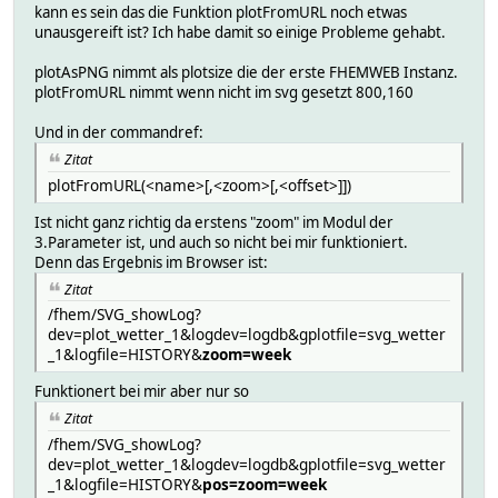
kann es sein das die Funktion plotFromURL noch etwas
unausgereift ist? Ich habe damit so einige Probleme gehabt.
plotAsPNG nimmt als plotsize die der erste FHEMWEB Instanz.
plotFromURL nimmt wenn nicht im svg gesetzt 800,160
Und in der commandref:
Zitat
plotFromURL(<name>[,<zoom>[,<offset>]])
Ist nicht ganz richtig da erstens "zoom" im Modul der
3.Parameter ist, und auch so nicht bei mir funktioniert.
Denn das Ergebnis im Browser ist:
Zitat
/fhem/SVG_showLog?
dev=plot_wetter_1&logdev=logdb&gplotfile=svg_wetter
_1&logfile=HISTORY&
zoom=week
Funktionert bei mir aber nur so
Zitat
/fhem/SVG_showLog?
dev=plot_wetter_1&logdev=logdb&gplotfile=svg_wetter
_1&logfile=HISTORY&
pos=zoom=week