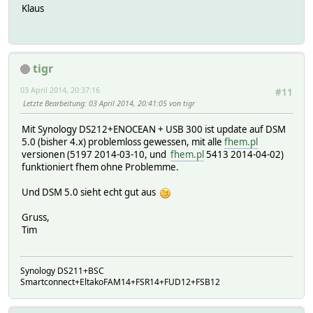
Klaus
tigr
03 April 2014, 20:37:16
#11
Letzte Bearbeitung
: 03 April 2014, 20:41:05 von tigr
Mit Synology DS212+ENOCEAN + USB 300 ist update auf DSM
5.0 (bisher 4.x) problemloss gewessen, mit alle
fhem.pl
versionen (5197 2014-03-10, und
fhem.pl
5413 2014-04-02)
funktioniert fhem ohne Problemme.
Und DSM 5.0 sieht echt gut aus
Gruss,
Tim
Synology DS211+BSC
Smartconnect+EltakoFAM14+FSR14+FUD12+FSB12