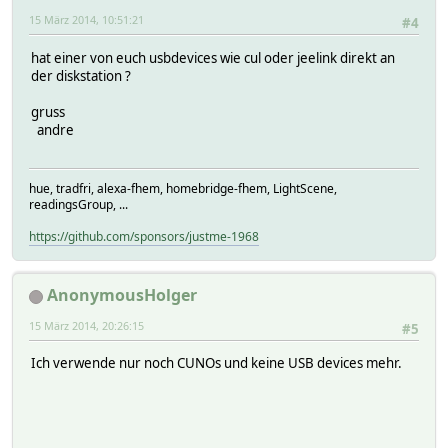
15 März 2014, 10:51:21
#4
hat einer von euch usbdevices wie cul oder jeelink direkt an
der diskstation ?
gruss
andre
hue, tradfri, alexa-fhem, homebridge-fhem, LightScene,
readingsGroup, ...
https://github.com/sponsors/justme-1968
AnonymousHolger
15 März 2014, 20:26:15
#5
Ich verwende nur noch CUNOs und keine USB devices mehr.