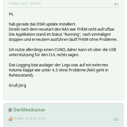
14 März 2014, 19:04:47
#1
Hi,
hab gerade das DSM update installiert.
Direkt nach dem neustart des NAS war FHEM nicht aufrufbar.
Die Applikation stand im Status "Running", nach einmaligen
stoppen und erneutem ausführen läuft FHEM ohne Probleme.
Ich nutze allerdings einen CUNO, daher kann ich über die USB
unterstützung für den CUL nichts sagen.
Das Logging bzw auslager der Logs usw. auf ein externes
Volume klappt wie unter 4.3 ohne Probleme (NAS geht in
Ruhezustand).
Gruß Jörg
DerMexikaner
15 März 2014, 01:33:32
#2