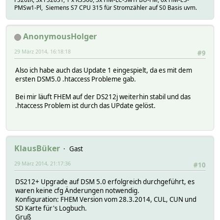
PMSw1-Pl, Siemens S7 CPU 315 für Stromzähler auf S0 Basis uvm.
AnonymousHolger
29 März 2014, 16:18:18
#9
Also ich habe auch das Update 1 eingespielt, da es mit dem
ersten DSM5.0 .htaccess Probleme gab.
Bei mir läuft FHEM auf der DS212j weiterhin stabil und das
.htaccess Problem ist durch das UPdate gelöst.
KlausBüker
Gast
29 März 2014, 21:17:36
#10
DS212+ Upgrade auf DSM 5.0 erfolgreich durchgeführt, es
waren keine cfg Änderungen notwendig.
Konfiguration: FHEM Version vom 28.3.2014, CUL, CUN und
SD Karte für's Logbuch.
Gruß