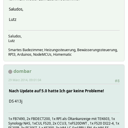
Saludos,
Lutz
Saludos,
Lutz
Smartes Badezimmer, Heizungssteuerung, Bewässerungssteuerung,
RPI3, Arduinos, NodeMCUs, Homematic
dombar
29 März 2014, 09:01:04
#8
Nach Update auf 5.0 hatte Ich gar keine Probleme!
DS 413j
1x FB7490, 2x FBDECT200, 1x RPI als Öltankanzeige mit TEK603, 1x
Synology NAS, 1xCUL FS20, 2x CCU3, 1xFS20DWT , 1x FS20 DI22-4, 1x
FS20IR, 3x FS20ST, 1 x KS300, 3x HM-LC-Sw1PBU-FM, 6x HM-ES-