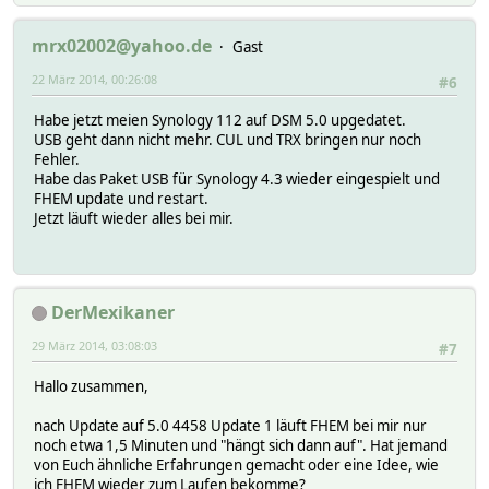
mrx02002@yahoo.de
Gast
22 März 2014, 00:26:08
#6
Habe jetzt meien Synology 112 auf DSM 5.0 upgedatet.
USB geht dann nicht mehr. CUL und TRX bringen nur noch
Fehler.
Habe das Paket USB für Synology 4.3 wieder eingespielt und
FHEM update und restart.
Jetzt läuft wieder alles bei mir.
DerMexikaner
29 März 2014, 03:08:03
#7
Hallo zusammen,
nach Update auf 5.0 4458 Update 1 läuft FHEM bei mir nur
noch etwa 1,5 Minuten und "hängt sich dann auf". Hat jemand
von Euch ähnliche Erfahrungen gemacht oder eine Idee, wie
ich FHEM wieder zum Laufen bekomme?