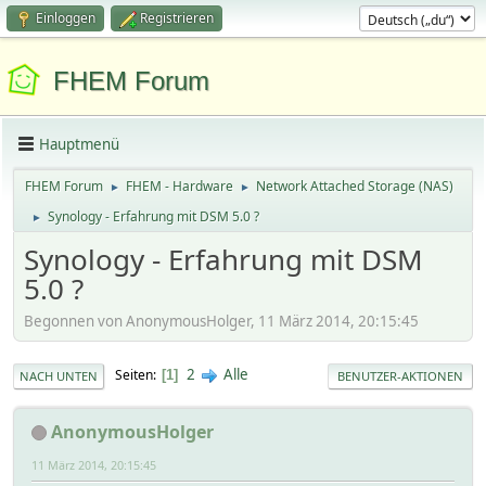
Einloggen
Registrieren
FHEM Forum
Hauptmenü
FHEM Forum
FHEM - Hardware
Network Attached Storage (NAS)
►
►
Synology - Erfahrung mit DSM 5.0 ?
►
Synology - Erfahrung mit DSM
5.0 ?
Begonnen von AnonymousHolger, 11 März 2014, 20:15:45
2
Alle
Seiten
1
NACH UNTEN
BENUTZER-AKTIONEN
AnonymousHolger
11 März 2014, 20:15:45