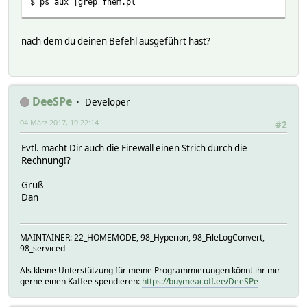
$ ps aux |grep fhem.pl
nach dem du deinen Befehl ausgeführt hast?
DeeSPe
Developer
04 März 2017, 19:22:14
#2
Evtl. macht Dir auch die Firewall einen Strich durch die
Rechnung!?
Gruß
Dan
MAINTAINER: 22_HOMEMODE, 98_Hyperion, 98_FileLogConvert,
98_serviced
Als kleine Unterstützung für meine Programmierungen könnt ihr mir
gerne einen Kaffee spendieren:
https://buymeacoff.ee/DeeSPe