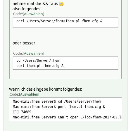
nehme mal die && raus
also folgendes:
Code
Auswählen
perl /Users/Server/fhem/fhem.pl fhem.cfg &
oder besser:
Code
Auswählen
cd /Users/Server/fhem
perl fhem.pl fhem.cfg &
Wenn ich das eingebe kommt folgendes:
Code
Auswählen
Mac-mini:fhem Server$ cd /Users/Server/fhem
Mac-mini:fhem Server$ perl fhem.pl fhem.cfg &
[1] 74689
Mac-mini:fhem Server$ Can't open ./log/fhem-2017-03.log: 