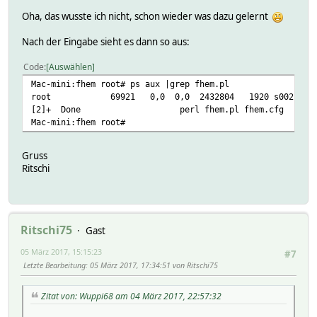
Oha, das wusste ich nicht, schon wieder was dazu gelernt
Nach der Eingabe sieht es dann so aus:
Code
Auswählen
Mac-mini:fhem root# ps aux |grep fhem.pl
root 69921 0,0 0,0 2432804 1920 s002 R+ 3:
[2]+ Done perl fhem.pl fhem.cfg
Mac-mini:fhem root#
Gruss
Ritschi
Ritschi75
Gast
05 März 2017, 15:15:23
#7
Letzte Bearbeitung
: 05 März 2017, 17:34:51 von Ritschi75
Zitat von: Wuppi68 am 04 März 2017, 22:57:32