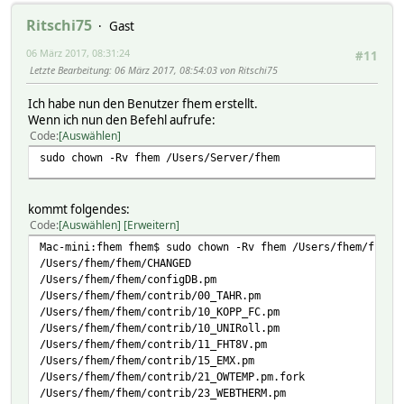
Ritschi75
Gast
06 März 2017, 08:31:24
#11
Letzte Bearbeitung
: 06 März 2017, 08:54:03 von Ritschi75
Ich habe nun den Benutzer fhem erstellt.
Wenn ich nun den Befehl aufrufe:
Code
Auswählen
sudo chown -Rv fhem /Users/Server/fhem
kommt folgendes:
Code
Auswählen
Erweitern
Mac-mini:fhem fhem$ sudo chown -Rv fhem /Users/fhem/fhem
/Users/fhem/fhem/CHANGED
/Users/fhem/fhem/configDB.pm
/Users/fhem/fhem/contrib/00_TAHR.pm
/Users/fhem/fhem/contrib/10_KOPP_FC.pm
/Users/fhem/fhem/contrib/10_UNIRoll.pm
/Users/fhem/fhem/contrib/11_FHT8V.pm
/Users/fhem/fhem/contrib/15_EMX.pm
/Users/fhem/fhem/contrib/21_OWTEMP.pm.fork
/Users/fhem/fhem/contrib/23_WEBTHERM.pm