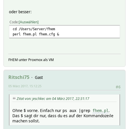
oder besser:
Code
Auswählen
cd /Users/Server/fhem
perl fhem.pl fhem.cfg &
FHEM unter Proxmox als VM
Ritschi75
Gast
05 März 2017, 15:12:25
#6
Zitat von: jeschkec am 04 März 2017, 22:31:17
Ohne $ vorne. Einfach nur
.
ps aux |grep
fhem.pl
Das $ sagt dir nur, dass du es auf der Kommandozeile
machen sollst.