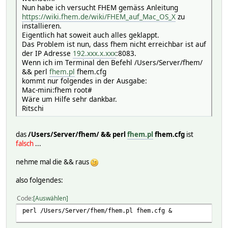
Nun habe ich versucht FHEM gemäss Anleitung
https://wiki.fhem.de/wiki/FHEM_auf_Mac_OS_X
zu
installieren.
Eigentlich hat soweit auch alles geklappt.
Das Problem ist nun, dass fhem nicht erreichbar ist auf
der IP Adresse
192.xxx.x.xxx
:8083.
Wenn ich im Terminal den Befehl /Users/Server/fhem/
&& perl
fhem.pl
fhem.cfg
kommt nur folgendes in der Ausgabe:
Mac-mini:fhem root#
Wäre um Hilfe sehr dankbar.
Ritschi
das
/Users/Server/fhem/ && perl
fhem.pl
fhem.cfg
ist
falsch
...
nehme mal die && raus
also folgendes:
Code
Auswählen
perl /Users/Server/fhem/fhem.pl fhem.cfg &