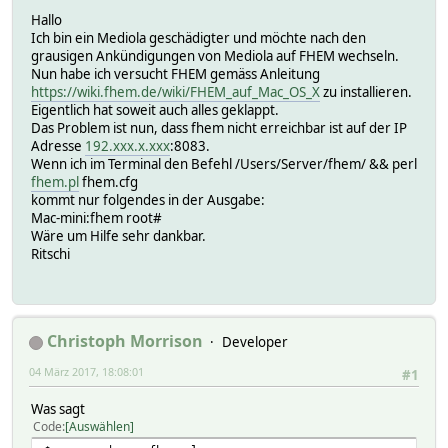
Hallo
Ich bin ein Mediola geschädigter und möchte nach den
grausigen Ankündigungen von Mediola auf FHEM wechseln.
Nun habe ich versucht FHEM gemäss Anleitung
https://wiki.fhem.de/wiki/FHEM_auf_Mac_OS_X
zu installieren.
Eigentlich hat soweit auch alles geklappt.
Das Problem ist nun, dass fhem nicht erreichbar ist auf der IP
Adresse
192.xxx.x.xxx
:8083.
Wenn ich im Terminal den Befehl /Users/Server/fhem/ && perl
fhem.pl
fhem.cfg
kommt nur folgendes in der Ausgabe:
Mac-mini:fhem root#
Wäre um Hilfe sehr dankbar.
Ritschi
Christoph Morrison
Developer
04 März 2017, 18:08:01
#1
Was sagt
Code
Auswählen