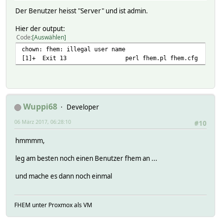
Der Benutzer heisst "Server" und ist admin.
Hier der output:
Code
Auswählen
chown: fhem: illegal user name
[1]+ Exit 13 perl fhem.pl fhem.cfg
Wuppi68
Developer
06 März 2017, 06:28:10
#10
hmmmm,
leg am besten noch einen Benutzer fhem an ...
und mache es dann noch einmal
FHEM unter Proxmox als VM