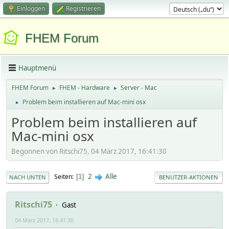
Einloggen
Registrieren
FHEM Forum
Hauptmenü
FHEM Forum
FHEM - Hardware
Server - Mac
►
►
Problem beim installieren auf Mac-mini osx
►
Problem beim installieren auf
Mac-mini osx
Begonnen von Ritschi75, 04 März 2017, 16:41:30
2
Alle
Seiten
1
NACH UNTEN
BENUTZER-AKTIONEN
Ritschi75
Gast
04 März 2017, 16:41:30