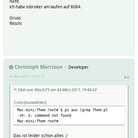
nicht.
ich habe iobroker am laufen auf 8084.
Gruss
Ritschi
Christoph Morrison
Developer
04 März 2017, 22:31:17
#4
Zitat von: Ritschi75 am 04 März 2017, 19:49:20
Code
Auswählen
Mac-mini:fhem root# $ ps aux |grep fhem.pl
-sh: $: command not found
Mac-mini:fhem root#
Das ist leider schon alles :/