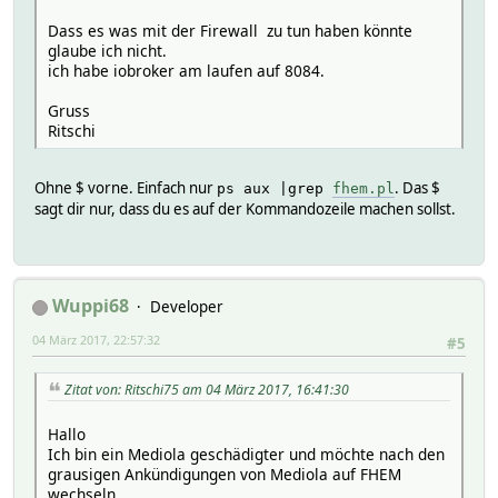
Dass es was mit der Firewall zu tun haben könnte
glaube ich nicht.
ich habe iobroker am laufen auf 8084.
Gruss
Ritschi
Ohne $ vorne. Einfach nur
. Das $
ps aux |grep
fhem.pl
sagt dir nur, dass du es auf der Kommandozeile machen sollst.
Wuppi68
Developer
04 März 2017, 22:57:32
#5
Zitat von: Ritschi75 am 04 März 2017, 16:41:30
Hallo
Ich bin ein Mediola geschädigter und möchte nach den
grausigen Ankündigungen von Mediola auf FHEM
wechseln.