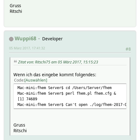
Gruss
Ritschi
Wuppi68
Developer
05 März 2017, 17:41:32
#8
Zitat von: Ritschi75 am 05 März 2017, 15:15:23
Wenn ich das eingebe kommt folgendes:
Code
Auswählen
Mac-mini:fhem Server$ cd /Users/Server/fhem
Mac-mini:fhem Server$ perl fhem.pl fhem.cfg &
[1] 74689
Mac-mini:fhem Server$ Can't open ./log/fhem-2017-03.log:
Gruss
Ritschi