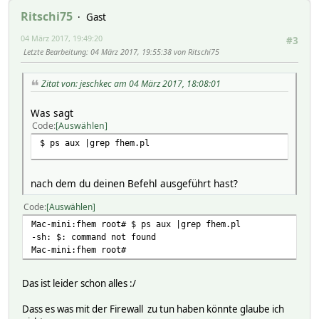
Ritschi75
Gast
04 März 2017, 19:49:20
#3
Letzte Bearbeitung
: 04 März 2017, 19:55:38 von Ritschi75
Zitat von: jeschkec am 04 März 2017, 18:08:01
Was sagt
Code
Auswählen
$ ps aux |grep fhem.pl
nach dem du deinen Befehl ausgeführt hast?
Code
Auswählen
Mac-mini:fhem root# $ ps aux |grep fhem.pl
-sh: $: command not found
Mac-mini:fhem root#
Das ist leider schon alles :/
Dass es was mit der Firewall zu tun haben könnte glaube ich