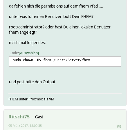
da fehlen nich die permissions auf dem fhem Pfad ....
unter was für einen Benutzer löuft Dein FHEM?
root/administrator? oder hast Du einen lokalen Benutzer
fhem angelegt?
mach mal folgendes:
Code
Auswählen
sudo chown -Rv fhem /Users/Server/fhem
und post bitte den Output
FHEM unter Proxmox als VM
Ritschi75
Gast
05 März 2017, 18:00:35
#9