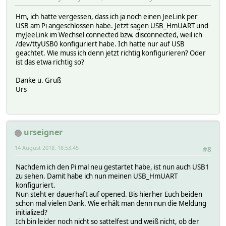
Hm, ich hatte vergessen, dass ich ja noch einen JeeLink per
USB am Pi angeschlossen habe. Jetzt sagen USB_HmUART und
myJeeLink im Wechsel connected bzw. disconnected, weil ich
/dev/ttyUSB0 konfiguriert habe. Ich hatte nur auf USB
geachtet. Wie muss ich denn jetzt richtig konfigurieren? Oder
ist das etwa richtig so?
Danke u. Gruß
Urs
urseigner
14 August 2018, 18:53:45
#8
Nachdem ich den Pi mal neu gestartet habe, ist nun auch USB1
zu sehen. Damit habe ich nun meinen USB_HmUART
konfiguriert.
Nun steht er dauerhaft auf opened. Bis hierher Euch beiden
schon mal vielen Dank. Wie erhält man denn nun die Meldung
initialized?
Ich bin leider noch nicht so sattelfest und weiß nicht, ob der