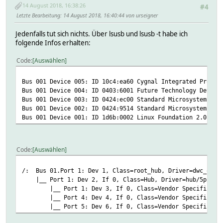
14 August 2018, 16:38:26
#4
Letzte Bearbeitung
: 14 August 2018, 16:40:44 von urseigner
Jedenfalls tut sich nichts. Über lsusb und lsusb -t habe ich
folgende Infos erhalten:
Code
Auswählen
Bus 001 Device 005: ID 10c4:ea60 Cygnal Integrated Produc
Bus 001 Device 004: ID 0403:6001 Future Technology Device
Bus 001 Device 003: ID 0424:ec00 Standard Microsystems Co
Bus 001 Device 002: ID 0424:9514 Standard Microsystems Co
Bus 001 Device 001: ID 1d6b:0002 Linux Foundation 2.0 roo
Code
Auswählen
/: Bus 01.Port 1: Dev 1, Class=root_hub, Driver=dwc_otg/
|__ Port 1: Dev 2, If 0, Class=Hub, Driver=hub/5p, 48
|__ Port 1: Dev 3, If 0, Class=Vendor Specific Class
|__ Port 4: Dev 4, If 0, Class=Vendor Specific Class
|__ Port 5: Dev 6, If 0, Class=Vendor Specific Clas