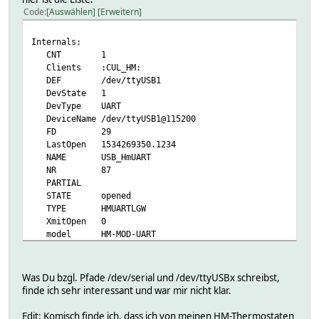
Code
Auswählen
Erweitern
Internals:
CNT 1
Clients :CUL_HM:
DEF /dev/ttyUSB1
DevState 1
DevType UART
DeviceName /dev/ttyUSB1@115200
FD 29
LastOpen 1534269350.1234
NAME USB_HmUART
NR 87
PARTIAL
STATE opened
TYPE HMUARTLGW
XmitOpen 0
model HM-MOD-UART
Helper:
AckPending:
1:
Was Du bzgl. Pfade /dev/serial und /dev/ttyUSBx schreibst,
cmd 00
finde ich sehr interessant und war mir nicht klar.
dst 0
frame FD00030001009E03
Edit: Komisch finde ich, dass ich von meinen HM-Thermostaten