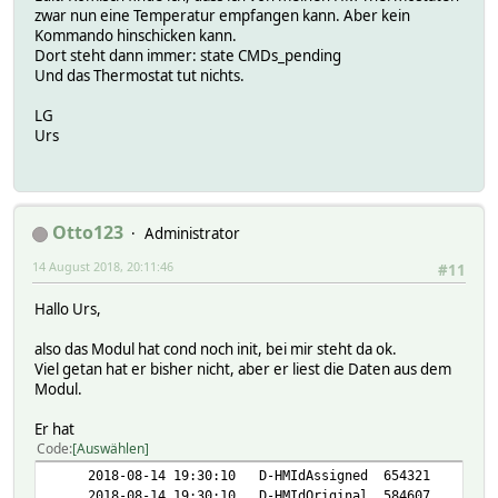
resend 1
zwar nun eine Temperatur empfangen kann. Aber kein
time 1534269351.12537
Kommando hinschicken kann.
LastSendLen:
Dort steht dann immer: state CMDs_pending
3
Und das Thermostat tut nichts.
Log:
IDs:
LG
MatchList:
Urs
1:CUL_HM ^A......................
Peers:
50C15F pending
READINGS:
2018-08-14 19:30:10 D-HMIdAssigned 654321
Otto123
Administrator
2018-08-14 19:30:10 D-HMIdOriginal 584607
14 August 2018, 20:11:46
2018-08-14 19:30:10 D-firmware 1.4.1
#11
2018-08-14 19:30:10 D-serialNr OEQ0309065
Hallo Urs,
2018-08-14 19:52:13 D-type HM-MOD-UART
2018-08-14 19:55:51 cond init
also das Modul hat cond noch init, bei mir steht da ok.
2018-08-14 19:37:35 load 1
Viel getan hat er bisher nicht, aber er liest die Daten aus dem
2018-08-14 19:52:13 loadLvl suspended
Modul.
2018-08-14 19:55:50 state opened
helper:
Er hat
Attributes:
Code
Auswählen
2018-08-14 19:30:10 D-HMIdAssigned 654321
2018-08-14 19:30:10 D-HMIdOriginal 584607