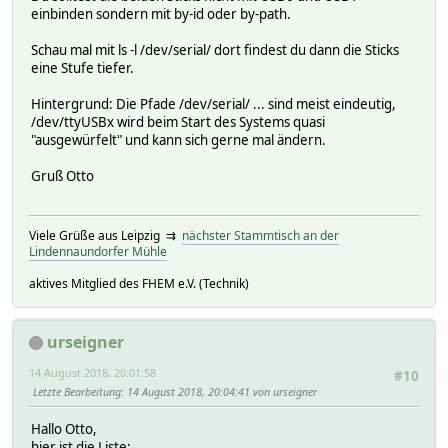
einbinden sondern mit by-id oder by-path.
Schau mal mit ls -l /dev/serial/ dort findest du dann die Sticks
eine Stufe tiefer.
Hintergrund: Die Pfade /dev/serial/ ... sind meist eindeutig,
/dev/ttyUSBx wird beim Start des Systems quasi
"ausgewürfelt" und kann sich gerne mal ändern.
Gruß Otto
Viele Grüße aus Leipzig ⇉
nächster Stammtisch an der
Lindennaundorfer Mühle
aktives Mitglied des FHEM e.V. (Technik)
urseigner
14 August 2018, 20:01:58
#10
Letzte Bearbeitung
: 14 August 2018, 20:04:41 von urseigner
Hallo Otto,
hier ist die Liste: