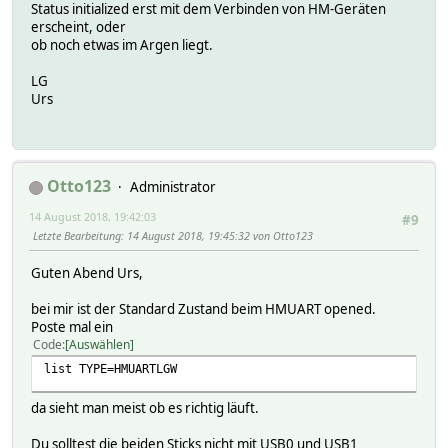
Status initialized erst mit dem Verbinden von HM-Geräten
erscheint, oder
ob noch etwas im Argen liegt.
LG
Urs
Otto123
Administrator
14 August 2018, 19:42:03
#9
Letzte Bearbeitung
: 14 August 2018, 19:45:32 von Otto123
Guten Abend Urs,
bei mir ist der Standard Zustand beim HMUART opened.
Poste mal ein
Code
Auswählen
list TYPE=HMUARTLGW
da sieht man meist ob es richtig läuft.
Du solltest die beiden Sticks nicht mit USB0 und USB1