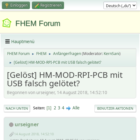
Einloggen
Registrieren
FHEM Forum
Hauptmenü
FHEM Forum
FHEM
Anfängerfragen
(Moderator:
KernSani
)
►
►
[Gelöst] HM-MOD-RPI-PCB mit USB falsch gelötet?
►
[Gelöst] HM-MOD-RPI-PCB mit
USB falsch gelötet?
Begonnen von urseigner, 14 August 2018, 14:52:10
2
3
4
Alle
Seiten
1
NACH UNTEN
BENUTZER-AKTIONEN
urseigner
14 August 2018, 14:52:10