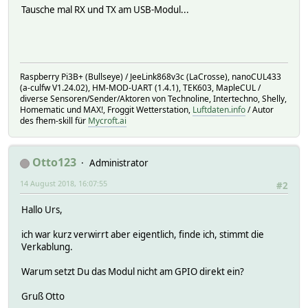
Tausche mal RX und TX am USB-Modul...
Raspberry Pi3B+ (Bullseye) / JeeLink868v3c (LaCrosse), nanoCUL433
(a-culfw V1.24.02), HM-MOD-UART (1.4.1), TEK603, MapleCUL /
diverse Sensoren/Sender/Aktoren von Technoline, Intertechno, Shelly,
Homematic und MAX!, Froggit Wetterstation,
Luftdaten.info
/ Autor
des fhem-skill für
Mycroft.ai
Otto123
Administrator
14 August 2018, 16:07:55
#2
Hallo Urs,
ich war kurz verwirrt aber eigentlich, finde ich, stimmt die
Verkablung.
Warum setzt Du das Modul nicht am GPIO direkt ein?
Gruß Otto