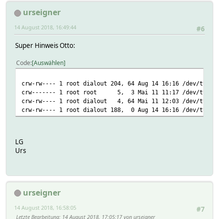
urseigner
14 August 2018, 16:49:44
#6
Super Hinweis Otto:
Code
Auswählen
crw-rw---- 1 root dialout 204, 64 Aug 14 16:16 /dev/ttyAM
crw------- 1 root root 5, 3 Mai 11 11:17 /dev/ttypri
crw-rw---- 1 root dialout 4, 64 Mai 11 12:03 /dev/ttyS0
crw-rw---- 1 root dialout 188, 0 Aug 14 16:16 /dev/ttyUS
LG
Urs
urseigner
14 August 2018, 16:58:05
#7
Letzte Bearbeitung
: 14 August 2018, 17:05:17 von urseigner