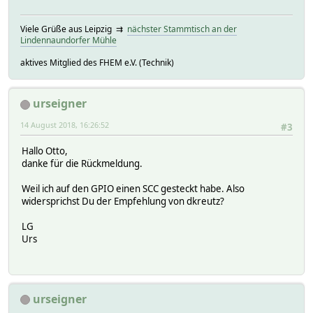
Viele Grüße aus Leipzig ⇉
nächster Stammtisch an der
Lindennaundorfer Mühle
aktives Mitglied des FHEM e.V. (Technik)
urseigner
14 August 2018, 16:26:52
#3
Hallo Otto,
danke für die Rückmeldung.
Weil ich auf den GPIO einen SCC gesteckt habe. Also
widersprichst Du der Empfehlung von dkreutz?
LG
Urs
urseigner