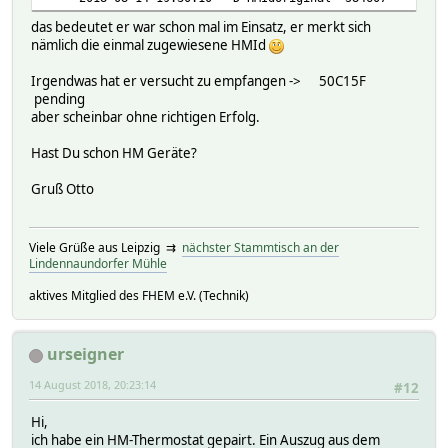
das bedeutet er war schon mal im Einsatz, er merkt sich
nämlich die einmal zugewiesene HMId
Irgendwas hat er versucht zu empfangen -> 50C15F
pending
aber scheinbar ohne richtigen Erfolg.
Hast Du schon HM Geräte?
Gruß Otto
Viele Grüße aus Leipzig ⇉
nächster Stammtisch an der
Lindennaundorfer Mühle
aktives Mitglied des FHEM e.V. (Technik)
urseigner
14 August 2018, 20:23:14
#12
Hi,
ich habe ein HM-Thermostat gepairt. Ein Auszug aus dem