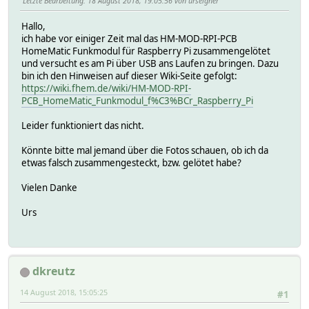
Letzte Bearbeitung
: 18 August 2018, 19:05:56 von urseigner
Hallo,
ich habe vor einiger Zeit mal das HM-MOD-RPI-PCB
HomeMatic Funkmodul für Raspberry Pi zusammengelötet
und versucht es am Pi über USB ans Laufen zu bringen. Dazu
bin ich den Hinweisen auf dieser Wiki-Seite gefolgt:
https://wiki.fhem.de/wiki/HM-MOD-RPI-
PCB_HomeMatic_Funkmodul_f%C3%BCr_Raspberry_Pi
Leider funktioniert das nicht.
Könnte bitte mal jemand über die Fotos schauen, ob ich da
etwas falsch zusammengesteckt, bzw. gelötet habe?
Vielen Danke
Urs
dkreutz
14 August 2018, 15:05:25
#1