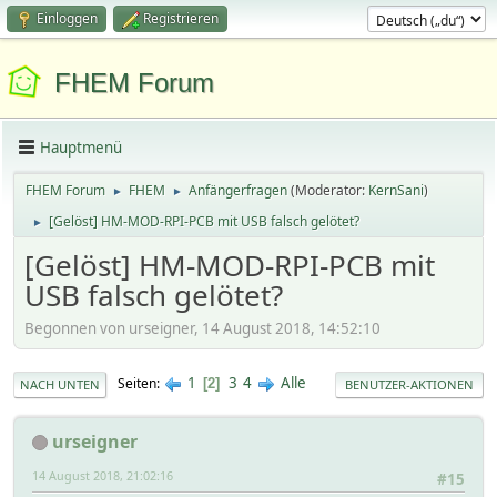
Einloggen
Registrieren
FHEM Forum
Hauptmenü
FHEM Forum
FHEM
Anfängerfragen
(Moderator:
KernSani
)
►
►
[Gelöst] HM-MOD-RPI-PCB mit USB falsch gelötet?
►
[Gelöst] HM-MOD-RPI-PCB mit
USB falsch gelötet?
Begonnen von urseigner, 14 August 2018, 14:52:10
1
3
4
Alle
Seiten
2
NACH UNTEN
BENUTZER-AKTIONEN
urseigner
14 August 2018, 21:02:16
#15