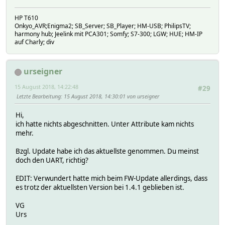
HP T610
Onkyo_AVR;Enigma2; SB_Server; SB_Player; HM-USB; PhilipsTV;
harmony hub; Jeelink mit PCA301; Somfy; S7-300; LGW; HUE; HM-IP
auf Charly; div
urseigner
15 August 2018, 14:22:48
#29
Letzte Bearbeitung
: 15 August 2018, 14:30:01 von urseigner
Hi,
ich hatte nichts abgeschnitten. Unter Attribute kam nichts
mehr.
Bzgl. Update habe ich das aktuellste genommen. Du meinst
doch den UART, richtig?
EDIT: Verwundert hatte mich beim FW-Update allerdings, dass
es trotz der aktuellsten Version bei 1.4.1 geblieben ist.
VG
Urs