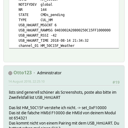
NOTIFYDEV global
NR 144
STATE CMDs_pending
TYPE CUL_HM
USB_HmUART_MSGCNT 6
USB_HmUART_RAWMSG 0403002A20800250C15FF1000000
USB_HmUART_RSSI -42
USB_HmUART_TIME 2018-08-14 21:34:32
channel_01 HM_50C15F_Weather
channel_02 HM_50C15F_Climate
channel_03 HM_50C15F_WindowRec
channel_04 HM_50C15F_Clima
channel_05 HM_50C15F_ClimaTeam
channel_06 HM_50C15F_remote
Otto123
Administrator
lastMsg No:20 - t:02 s:50C15F d:F10000 00
14 August 2018, 22:25:10
protCmdPend 13 CMDs pending
#19
protLastRcv 2018-08-14 21:34:32
lists sind generell schöner als Screenshots, poste also bitte im
protRcv 6 last_at:2018-08-14 21:34:32
Zweifelsfall list USB_HmUART
protSnd 5 last_at:2018-08-14 21:34:32
protState CMDs_pending
Das list HM_50C15F verstehe ich nicht. -> set_0xF10000
rssi_at_USB_HmUART cnt:6 min:-45 max:-42 avg:-44 lst:-
Das ist die falsche HMId F10000 die HMId von deinem Modul
READINGS:
ist 654321
2018-08-14 21:34:27 Activity alive
Das kommt nicht von einem Pairing mit dem USB_HmUART. Du
2018-08-14 21:34:32 CommandAccepted yes
2018-08-14 21:34:22 D-firmware 1.4