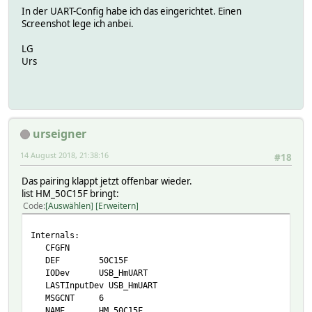
In der UART-Config habe ich das eingerichtet. Einen
Screenshot lege ich anbei.
LG
Urs
urseigner
14 August 2018, 21:38:16
#18
Das pairing klappt jetzt offenbar wieder.
list HM_50C15F bringt:
Code
Auswählen
Erweitern
Internals:
CFGFN
DEF 50C15F
IODev USB_HmUART
LASTInputDev USB_HmUART
MSGCNT 6
NAME HM_50C15F