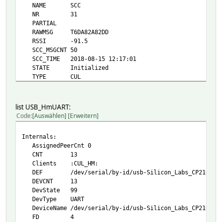
NAME SCC
NR 31
PARTIAL
RAWMSG T6DA82A82DD
RSSI -91.5
SCC_MSGCNT 50
SCC_TIME 2018-08-15 12:17:01
STATE Initialized
TYPE CUL
VERSION V 1.67 CSM868
initString X21
MatchList:
list USB_HmUART:
1:USF1000 ^81..(04|0c)..0101a001a5ceaa00....
Code
Auswählen
Erweitern
2:BS ^81..(04|0c)..0101a001a5cf
3:FS20 ^81..(04|0c)..0101a001
Internals:
4:FHT ^81..(04|09|0d)..(0909a001|83098301|c409c4
AssignedPeerCnt 0
5:KS300 ^810d04..4027a001
CNT 13
6:CUL_WS ^K.....
Clients :CUL_HM:
7:CUL_EM ^E0.................$
DEF /dev/serial/by-id/usb-Silicon_Labs_CP2102_USB_to
8:HMS ^810e04......a001
DEVCNT 13
9:CUL_FHTTK ^T[A-F0-9]{8}
DevState 99
A:CUL_RFR ^[0-9A-F]{4}U.
DevType UART
B:CUL_HOERMANN ^R..........
DeviceName /dev/serial/by-id/usb-Silicon_Labs_CP2102_USB
C:ESA2000 ^S................................$
FD 4
D:CUL_IR ^I............