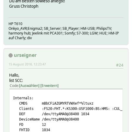
Du am besten sowieso anlegst!
Gruss Christoph
HP T610
Onkyo_AVR;Enigma2; SB_Server; SB_Player; HM-USB; PhilipsTV;
harmony hub; Jeelink mit PCA301; Somfy; S7-300; LGW; HUE; HM-IP
auf Charly; div
urseigner
15 August 2018, 12:23:47
#24
Hallo,
list SCC:
Code
Auswählen
Erweitern
Internals:
CMDS mBbCFiAZGMYRTVWXef*%ltuxz
Clients :FS20:FHT.*:KS300:USF1000:BS:HMS: :CUL_EM:CUL_WS
DEF /dev/ttyAMA0@38400 1034
DeviceName /dev/ttyAMA0@38400
FD 12
FHTID 1034