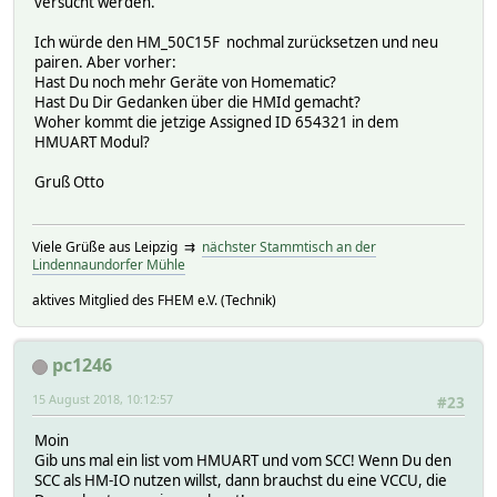
versucht werden.
Ich würde den HM_50C15F nochmal zurücksetzen und neu
pairen. Aber vorher:
Hast Du noch mehr Geräte von Homematic?
Hast Du Dir Gedanken über die HMId gemacht?
Woher kommt die jetzige Assigned ID 654321 in dem
HMUART Modul?
Gruß Otto
Viele Grüße aus Leipzig ⇉
nächster Stammtisch an der
Lindennaundorfer Mühle
aktives Mitglied des FHEM e.V. (Technik)
pc1246
15 August 2018, 10:12:57
#23
Moin
Gib uns mal ein list vom HMUART und vom SCC! Wenn Du den
SCC als HM-IO nutzen willst, dann brauchst du eine VCCU, die