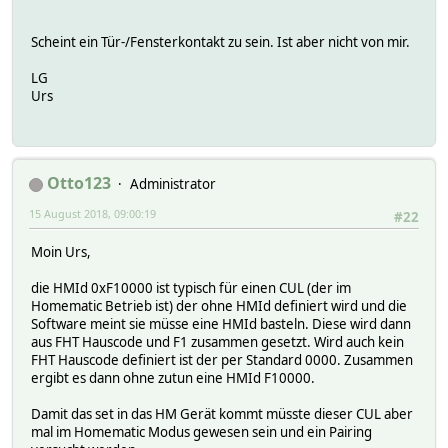
RegL_00. 02:01 0A:F1 0B:00 0C:00
PREV:
Attributes:
STATE 02
Scheint ein Tür-/Fensterkontakt zu sein. Ist aber nicht von mir.
IODev USB_HmUART
TIMESTAMP 1534275678.1765
actCycle 000:10
READINGS:
LG
actStatus alive
Previous
Urs
autoReadReg 4_reqStatus
2018-08-14 21:41:18 Reliability ok
expert 2_raw
2018-08-14 21:41:18 Window Closed
firmware 1.4
2018-08-14 21:41:18 batteryState ok
model HM-CC-RT-DN
2018-08-14 21:41:18 state Closed
room CUL_HM
Attributes:
Otto123
Administrator
serialNr NEQ1641356
IODev SCC
subType thermostat
15 August 2018, 09:00:19
room CUL_FHTTK
#22
webCmd getConfig:clear msgEvents:burstXmit
Moin Urs,
die HMId 0xF10000 ist typisch für einen CUL (der im
Homematic Betrieb ist) der ohne HMId definiert wird und die
Software meint sie müsse eine HMId basteln. Diese wird dann
aus FHT Hauscode und F1 zusammen gesetzt. Wird auch kein
FHT Hauscode definiert ist der per Standard 0000. Zusammen
ergibt es dann ohne zutun eine HMId F10000.
Damit das set in das HM Gerät kommt müsste dieser CUL aber
mal im Homematic Modus gewesen sein und ein Pairing