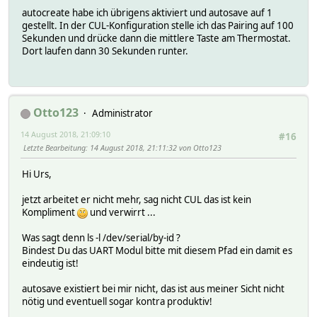
autocreate habe ich übrigens aktiviert und autosave auf 1
gestellt. In der CUL-Konfiguration stelle ich das Pairing auf 100
Sekunden und drücke dann die mittlere Taste am Thermostat.
Dort laufen dann 30 Sekunden runter.
Otto123
Administrator
14 August 2018, 21:09:10
#16
Letzte Bearbeitung
: 14 August 2018, 21:11:32 von Otto123
Hi Urs,
jetzt arbeitet er nicht mehr, sag nicht CUL das ist kein
Kompliment
und verwirrt ...
Was sagt denn ls -l /dev/serial/by-id ?
Bindest Du das UART Modul bitte mit diesem Pfad ein damit es
eindeutig ist!
autosave existiert bei mir nicht, das ist aus meiner Sicht nicht
nötig und eventuell sogar kontra produktiv!