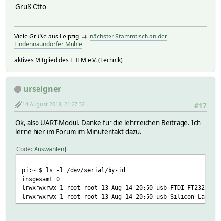
Gruß Otto
Viele Grüße aus Leipzig ⇉
nächster Stammtisch an der
Lindennaundorfer Mühle
aktives Mitglied des FHEM e.V. (Technik)
urseigner
14 August 2018, 21:27:32
#17
Ok, also UART-Modul. Danke für die lehrreichen Beiträge. Ich
lerne hier im Forum im Minutentakt dazu.
Code
Auswählen
pi:~ $ ls -l /dev/serial/by-id
insgesamt 0
lrwxrwxrwx 1 root root 13 Aug 14 20:50 usb-FTDI_FT232R_US
lrwxrwxrwx 1 root root 13 Aug 14 20:50 usb-Silicon_Labs_C