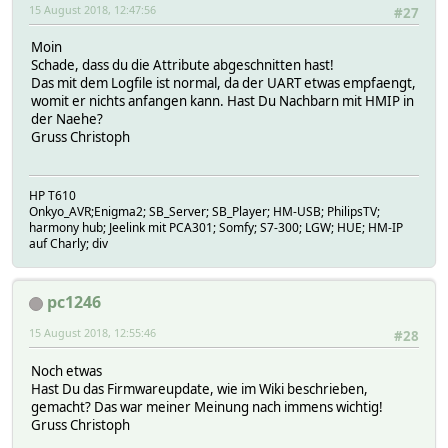
15 August 2018, 12:47:56
#27
Moin
Schade, dass du die Attribute abgeschnitten hast!
Das mit dem Logfile ist normal, da der UART etwas empfaengt,
womit er nichts anfangen kann. Hast Du Nachbarn mit HMIP in
der Naehe?
Gruss Christoph
HP T610
Onkyo_AVR;Enigma2; SB_Server; SB_Player; HM-USB; PhilipsTV;
harmony hub; Jeelink mit PCA301; Somfy; S7-300; LGW; HUE; HM-IP
auf Charly; div
pc1246
15 August 2018, 12:55:46
#28
Noch etwas
Hast Du das Firmwareupdate, wie im Wiki beschrieben,
gemacht? Das war meiner Meinung nach immens wichtig!
Gruss Christoph