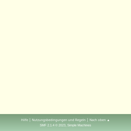
|
|
Hilfe
Nutzungsbedingungen und Regeln
Nach oben ▲
,
SMF 2.1.4 © 2023
Simple Machines