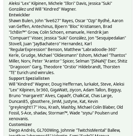
Aleksi "Lex" Kilpinen, Michele "Illori" Davis, Jessica "Suki"
González und Will "Kindred" Wagner.
Entwickler
Shawn Bulen, John "live627" Rayes, Oscar "Ozp" Rydhé, Aaron
van Geffen, Antechinus, Bjoern "Bloc" Kristiansen, Brad
"IchBin™" Grow, Colin Schoen, emanuele, Hendrik Jan
"Compuart" Visser, Jessica "Suki" González, Jon "Sesquipedalian"
Stovell, Juan "JayBachatero" Hernandez, Karl
"RegularExpression" Benson, Matthew "Labradoodle-360"
Kerle, Grudge, Michael "Oldiesmann" Eshom, Michael "Thantos"
Miller, Norv, Peter "Arantor" Spicer, Selman "[SiNaN]" Eser, Shitiz
"Dragooon" Garg, Theodore "Orstio" Hildebrandt, Thorsten
"TE" Eurich und winrules.
Support Spezialisten
Will "Kindred" Wagner, Doug Heffernan, lurkalot, Steve, Aleksi
"Lex" Kilpinen, br360, GigaWatt, ziycon, Adam Tallon, Bigguy,
Bruno "margarett" Alves, CapadY, ChalkCat, Chas Large,
Duncan85, gbsothere, JimM, Justyne, Kat, Kevin
"greyknight17" Hou, Krash, Mashby, Michael Colin Blaber, Old
Fossil, S-Ace, shadav, Storman™, Wade "sησω" Poulsen und
xenovanis.
Customizer
Diego Andrés, GL700Wing, Johnnie "TwitchisMental" Ballew,