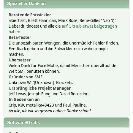
Spezieller Dank an
Beratende Entwickler
albertlast, Brett Flannigan, Mark Rose, René-Gilles "Nao 尚"
Deberdt, tinoest und alle die
auf GitHub etwas beigetragen
haben
.
Beta-Tester
Die unbezahlbaren Wenigen, die unermüdlich Fehler finden,
Feedback geben und die Entwickler noch wahnsinniger
machen.
Übersetzer
Vielen Dank für Eure Mühe, damit Menschen überall auf der
Welt SMF benutzen können.
Gründer von SMF
Unknown W. "[Unknown]" Brackets.
Ursprüngliche Projekt Manager
Jeff Lewis, Joseph Fung und David Recordon.
In Gedenken an
Crip, K@, metallica48423 und Paul_Pauline.
An alle, die wir vergessen haben: Danke schön!
Software/Grafik