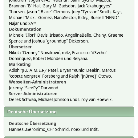
Jonathan "vbgamer45" Valentin, Sami "SychO" Mazouz,
Brannon "B" Hall, Gary M. Gadsdon, Jack "akabugeyes"
Thorsen, Jason "JBlaze" Clemons, Joey "Tyrsson" Smith, Kays,
Michael "Mick." Gomez, NanoSector, Ricky., Russell "NEND"
Najar und SA™.
Dokumentation
Michele "Illori" Davis, Irisado, AngelinaBelle, Chainy, Graeme
Spence und Joshua "groundup" Dickerson.
Übersetzer
Nikola "Dzonny" Novaković, m4z, Francisco "d3vcho"
Domínguez, Robert Monden und Relyana.
Marketing
Adish "(F.L.A.M.E.R)" Patel, Bryan "Runic" Deakin, Marcus
"cσσкιє мσηѕтєя" Forsberg und Ralph "[n3rve]" Otowo.
Webseiten-Administratoren
Jeremy "SleePy" Darwood.
Server-Administratoren
Derek Schwab, Michael Johnson und Liroy van Hoewijk.
Deutsche Übersetzung
Deutsche Übersetzung
Hannes „Geronimo_CH“ Schmid, noex und Intit.