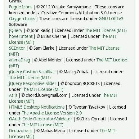
Grafik
Fugue Icons
| © 2012 Yusuke Kamiyamane | These icons are
licensed under a Creative Commons Attribution 3.0 License
Oxygen Icons
| These icons are licensed under
GNU LGPLv3
Software
JQuery
| © John Resig | Licensed under
The MIT License (MIT)
hoverIntent
| © Brian Cherne | Licensed under
The MIT
License (MIT)
SCEditor
| © Sam Clarke | Licensed under
The MIT License
(MIT)
animaDrag
| © Abel Mohler | Licensed under
The MIT License
(MIT)
jQuery Custom Scrollbar
| © Maciej Zubala | Licensed under
The MIT License (MIT)
jQuery Responsive Slider
| © booncon ROCKETS | Licensed
under
The MIT License (MIT)
At.js
| © chord.luo@gmail.com | Licensed under
The MIT
License (MIT)
HTML5 Desktop Notifications
| © Tsvetan Tsvetkov | Licensed
under
The Apache License Version 2.0
GAuth Code Generator/Validator
| © Chris Cornutt | Licensed
under
The MIT License (MIT)
Dropzone.js
| © Matias Meno | Licensed under
The MIT
License (MIT)