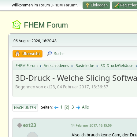
Willkommen im Forum „
FHEM Forum
“.
Einloggen
Registrie
FHEM Forum
06 August 2026, 16:20:48
Übersicht
Suche
FHEM Forum
Verschiedenes
Bastelecke
3D-Druck/Gehäuse
►
►
►
3D-Druck - Welche Slicing Softwa
Begonnen von ext23, 04 Februar 2017, 13:36:57
1
3
Alle
Seiten
2
NACH UNTEN
ext23
14 Februar 2017, 16:15:56
Also ich brauch keine Cam, der Dru