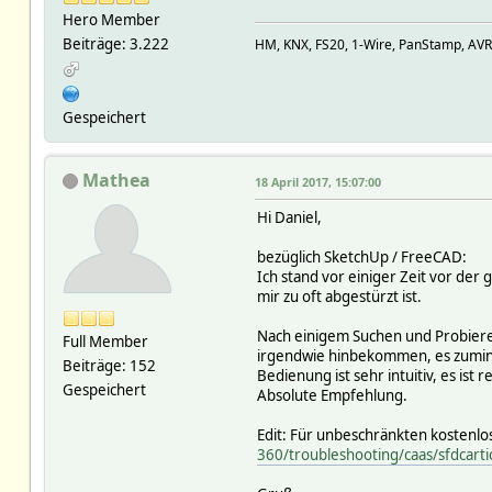
Hero Member
Beiträge: 3.222
HM, KNX, FS20, 1-Wire, PanStamp, AV
Gespeichert
Mathea
18 April 2017, 15:07:00
Hi Daniel,
bezüglich SketchUp / FreeCAD:
Ich stand vor einiger Zeit vor de
mir zu oft abgestürzt ist.
Nach einigem Suchen und Probiere
Full Member
irgendwie hinbekommen, es zuminde
Beiträge: 152
Bedienung ist sehr intuitiv, es is
Gespeichert
Absolute Empfehlung.
Edit: Für unbeschränkten kostenlos
360/troubleshooting/caas/sfdcartic