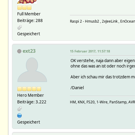
Full Member
Beiträge: 288
Raspi 2 - Hmusb2 , 2xJeeLink , EnOce
Gespeichert
ext23
15 Februar 2017, 11:57:18
OK verstehe, naja dann aber eigent
ohne das was an ist oder noch irg
Aber ich schau mir das trotzdem m
/Daniel
Hero Member
Beiträge: 3.222
HM, KNX, FS20, 1-Wire, PanStamp, AV
Gespeichert