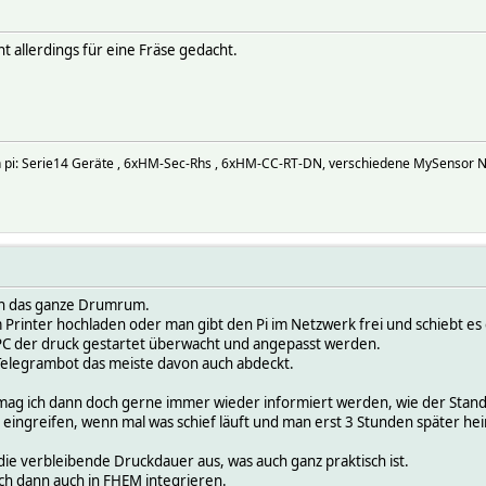
t allerdings für eine Fräse gedacht.
an pi: Serie14 Geräte , 6xHM-Sec-Rhs , 6xHM-CC-RT-DN, verschiedene MySensor 
uch das ganze Drumrum.
m Printer hochladen oder man gibt den Pi im Netzwerk frei und schiebt es 
C der druck gestartet überwacht und angepasst werden.
 Telegrambot das meiste davon auch abdeckt.
ag ich dann doch gerne immer wieder informiert werden, wie der Stand g
eingreifen, wenn mal was schief läuft und man erst 3 Stunden später 
 die verbleibende Druckdauer aus, was auch ganz praktisch ist.
ich dann auch in FHEM integrieren.