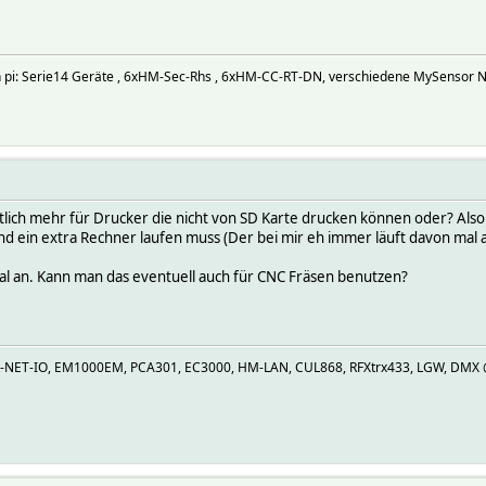
an pi: Serie14 Geräte , 6xHM-Sec-Rhs , 6xHM-CC-RT-DN, verschiedene MySensor 
lich mehr für Drucker die nicht von SD Karte drucken können oder? Also ic
end ein extra Rechner laufen muss (Der bei mir eh immer läuft davon ma
al an. Kann man das eventuell auch für CNC Fräsen benutzen?
R-NET-IO, EM1000EM, PCA301, EC3000, HM-LAN, CUL868, RFXtrx433, LGW, DMX @U