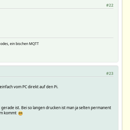
#22
Nodes, ein bischen MQTT
#23
einfach vom PC direkt auf den Pi.
erade ist. Bei so langen drucken ist man ja selten permanent
heim kommt