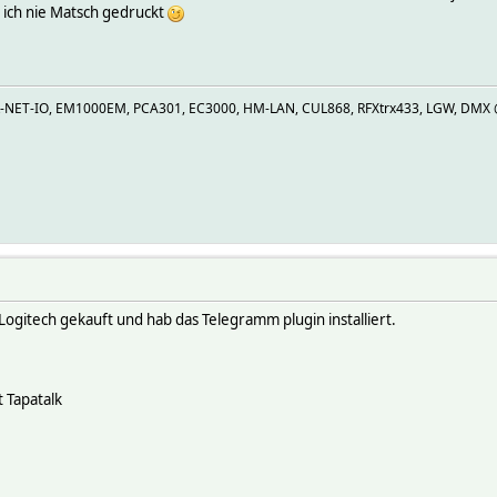
e ich nie Matsch gedruckt
R-NET-IO, EM1000EM, PCA301, EC3000, HM-LAN, CUL868, RFXtrx433, LGW, DMX @U
Logitech gekauft und hab das Telegramm plugin installiert.
 Tapatalk