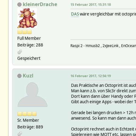
kleinerDrache
15 Februar 2017, 15:31:18
DAS
wäre vergleichbar mit octoprin
Full Member
Beiträge: 288
Raspi 2 - Hmusb2 , 2xJeeLink , EnOce
Gespeichert
Kuzl
16 Februar 2017, 12:56:19
Das Praktische an Octoprint ist a
Man kann z.b. von Slic3r direkt zu
Dort kann dann über Handy oder P
Gibt auch einige Apps - wobei der
Gerade bei langen drucken > 12h m
anwesend. So kann man dann auch 
Sr. Member
Beiträge: 889
Octoprint rechnet auch in Echtzeit
Spielereien wie MQTT etc. lassen s