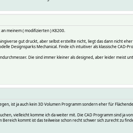
 an meinem ( modifizierten ) K8200.
giverse gut druckt, aber selbst erstellte nicht, liegt das dann nicht ehe
delle Designsparks Mechanical. Finde ich intuitiver als klassische CAD-
durchmesser. Die sind immer kleiner als designed, aber leider meist unters
iegen, ist ja auch kein 3D Volumen Programm sondern eher für Flächendesi
uchen, vielleicht komme ich da weiter mit. Die CAD Programm sind ja von
Bereich kommt ist das teilweise schon recht schwer sich zurecht zu find