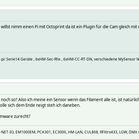
st nimm einen Pi mit Octoprint da ist ein Plugin für die Cam gleich mit 
an pi: Serie14 Geräte , 6xHM-Sec-Rhs , 6xHM-CC-RT-DN, verschiedene MySensor 
noch so? Also ich meine ein Sensor wenn das Filament alle ist, ist natür
olle sich dem Ende neigt steh ich daneben.
irmware zurecht?
R-NET-IO, EM1000EM, PCA301, EC3000, HM-LAN, CUL868, RFXtrx433, LGW, DMX @U