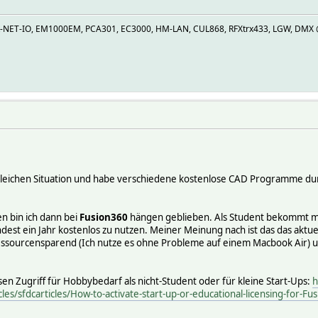
R-NET-IO, EM1000EM, PCA301, EC3000, HM-LAN, CUL868, RFXtrx433, LGW, DMX @U
r gleichen Situation und habe verschiedene kostenlose CAD Programme dur
n bin ich dann bei
Fusion360
hängen geblieben. Als Student bekommt man
st ein Jahr kostenlos zu nutzen. Meiner Meinung nach ist das das aktu
t ressourcensparend (Ich nutze es ohne Probleme auf einem Macbook Air) 
en Zugriff für Hobbybedarf als nicht-Student oder für kleine Start-Ups:
h
les/sfdcarticles/How-to-activate-start-up-or-educational-licensing-for-Fu