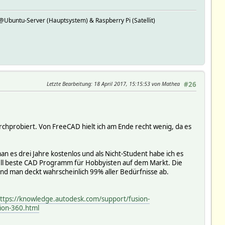
buntu-Server (Hauptsystem) & Raspberry Pi (Satellit)
Letzte Bearbeitung
: 18 April 2017, 15:15:53 von Mathea
#26
chprobiert. Von FreeCAD hielt ich am Ende recht wenig, da es
 es drei Jahre kostenlos und als Nicht-Student habe ich es
ell beste CAD Programm für Hobbyisten auf dem Markt. Die
und man deckt wahrscheinlich 99% aller Bedürfnisse ab.
ttps://knowledge.autodesk.com/support/fusion-
sion-360.html