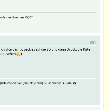
Nodes, ein bischen MQTT
#21
h slice das fix, pack es auf die SD und dann Druckt die Kiste
l abgesehen
)
buntu-Server (Hauptsystem) & Raspberry Pi (Satellit)