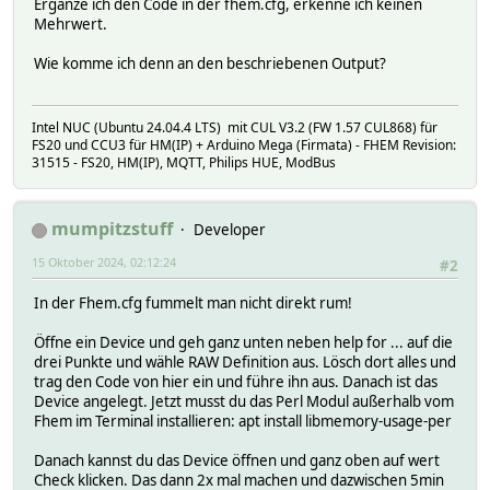
Ergänze ich den Code in der fhem.cfg, erkenne ich keinen
readingsBulkUpdate($hash, "VSZ_diff", $vsz_d);
Mehrwert.
readingsBulkUpdate($hash, "RSS_diff", $rss_d);
readingsBulkUpdate($hash, "Shared_diff", $share
Wie komme ich denn an den beschriebenen Output?
readingsBulkUpdate($hash, "Text_diff", $text_d
readingsBulkUpdate($hash, "Data_Stack_diff", $da
}\
}\
Intel NUC (Ubuntu 24.04.4 LTS) mit CUL V3.2 (FW 1.57 CUL868) für
\
FS20 und CCU3 für HM(IP) + Arduino Mega (Firmata) - FHEM Revision:
#initiate profiling (again)\
31515 - FS20, HM(IP), MQTT, Philips HUE, ModBus
$hash->{helper}{mu} = Memory::Usage->new();;\
$hash->{helper}{mu}->record();;\
\
mumpitzstuff
Developer
return $result;;\
}
15 Oktober 2024, 02:12:24
#2
attr memUsageDevice webCmd wert check
In der Fhem.cfg fummelt man nicht direkt rum!
Öffne ein Device und geh ganz unten neben help for ... auf die
drei Punkte und wähle RAW Definition aus. Lösch dort alles und
trag den Code von hier ein und führe ihn aus. Danach ist das
Device angelegt. Jetzt musst du das Perl Modul außerhalb vom
Fhem im Terminal installieren: apt install libmemory-usage-per
Danach kannst du das Device öffnen und ganz oben auf wert
Check klicken. Das dann 2x mal machen und dazwischen 5min