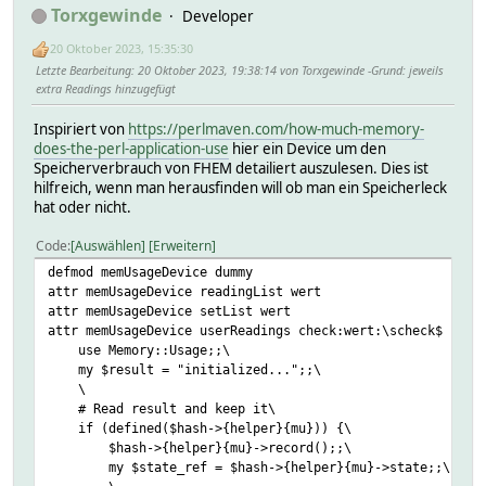
Torxgewinde
Developer
20 Oktober 2023, 15:35:30
Letzte Bearbeitung
: 20 Oktober 2023, 19:38:14 von Torxgewinde
Grund
: jeweils
extra Readings hinzugefügt
Inspiriert von
https://perlmaven.com/how-much-memory-
does-the-perl-application-use
hier ein Device um den
Speicherverbrauch von FHEM detailiert auszulesen. Dies ist
hilfreich, wenn man herausfinden will ob man ein Speicherleck
hat oder nicht.
Code
Auswählen
Erweitern
defmod memUsageDevice dummy
attr memUsageDevice readingList wert
attr memUsageDevice setList wert
attr memUsageDevice userReadings check:wert:\scheck$ {\
use Memory::Usage;;\
my $result = "initialized...";;\
\
# Read result and keep it\
if (defined($hash->{helper}{mu})) {\
$hash->{helper}{mu}->record();;\
my $state_ref = $hash->{helper}{mu}->state;;\