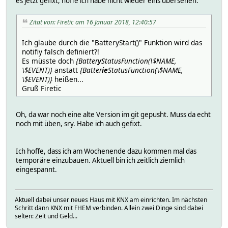
es jetzt gefixt, hoffe ich habe nicht wieder eins übersehen.
Zitat von: Firetic am 16 Januar 2018, 12:40:57
Ich glaube durch die "BatteryStart()" Funktion wird das
notifiy falsch definiert?!
Es müsste doch
{Batter
y
StatusFunction(\$NAME,
\$EVENT)}
anstatt
{Batter
ie
StatusFunction(\$NAME,
\$EVENT)}
heißen...
Gruß Firetic
Oh, da war noch eine alte Version im git gepusht. Muss da echt
noch mit üben, sry. Habe ich auch gefixt.
Ich hoffe, dass ich am Wochenende dazu kommen mal das
temporäre einzubauen. Aktuell bin ich zeitlich ziemlich
eingespannt.
Aktuell dabei unser neues Haus mit KNX am einrichten. Im nächsten
Schritt dann KNX mit FHEM verbinden. Allein zwei Dinge sind dabei
selten: Zeit und Geld...