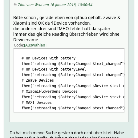
Zitat von: Wzut am 16 Januar 2018, 10:00:54
Bitte schön , gerade eben von github geholt. Zwave &
Xiaomi sind OK da $Device vorhanden,
die anderen drei sind IMHO fehlerhaft da später
immer das gleiche Reading überschrieben wird ohne
Devicename
Code
Auswählen
# HM Devices with battery
fhem("setreading $BatteryChanged $text_changed");
# HM Devices with batteryLevel
fhem("setreading $BatteryChanged $text_changed");
# ZWave Devices
fhem("setreading $BatteryChanged $Device $text_changed
# XiaomiFlowerSens Devices
fhem("setreading $BatteryChanged $Device $text_changed
# MAX! Devices
fhem("setreading $BatteryChanged $text_changed");
Da hat mich meine Suche gestern doch echt überlistet. Habe