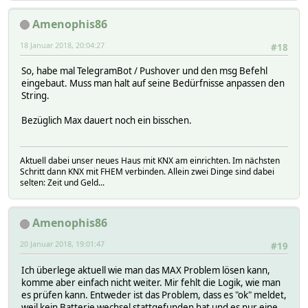
Amenophis86
18 Januar 2018, 20:04:27
#18
So, habe mal TelegramBot / Pushover und den msg Befehl
eingebaut. Muss man halt auf seine Bedürfnisse anpassen den
String.
Bezüglich Max dauert noch ein bisschen.
Aktuell dabei unser neues Haus mit KNX am einrichten. Im nächsten
Schritt dann KNX mit FHEM verbinden. Allein zwei Dinge sind dabei
selten: Zeit und Geld...
Amenophis86
20 Januar 2018, 19:01:47
#19
Ich überlege aktuell wie man das MAX Problem lösen kann,
komme aber einfach nicht weiter. Mir fehlt die Logik, wie man
es prüfen kann. Entweder ist das Problem, dass es "ok" meldet,
weil kein Batterie wechsel stattgefunden hat und es nur eine