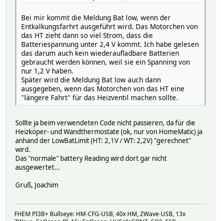
Bei mir kommt die Meldung Bat low, wenn der
Entkalkungsfarhrt ausgeführt wird. Das Motorchen von
das HT zieht dann so viel Strom, dass die
Batteriespannung unter 2,4 V kommt. Ich habe gelesen
das darum auch kein wiederaufladbare Batterien
gebraucht werden können, weil sie ein Spanning von
nur 1,2 V haben.
Später wird die Meldung Bat low auch dann
ausgegeben, wenn das Motorchen von das HT eine
"längere Fahrt" für das Heizventil machen sollte.
Sollte ja beim verwendeten Code nicht passieren, da für die
Heizköper- und Wandthermostate (ok, nur von HomeMatic) ja
anhand der LowBatLimit (HT: 2,1V / WT: 2,2V) "gerechnet"
wird.
Das "normale" battery Reading wird dort gar nicht
ausgewertet...
Gruß, Joachim
FHEM PI3B+ Bullseye: HM-CFG-USB, 40x HM, ZWave-USB, 13x