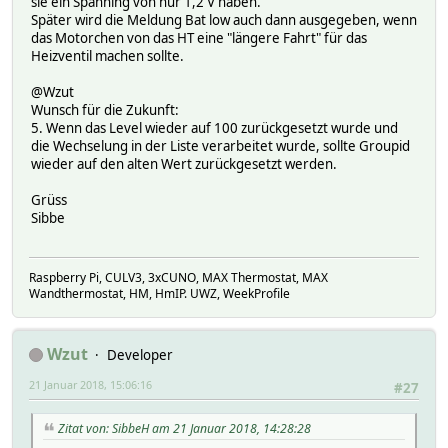
sie ein Spanning von nur 1,2 V haben.
Später wird die Meldung Bat low auch dann ausgegeben, wenn
das Motorchen von das HT eine "längere Fahrt" für das
Heizventil machen sollte.
@Wzut
Wunsch für die Zukunft:
5. Wenn das Level wieder auf 100 zurückgesetzt wurde und
die Wechselung in der Liste verarbeitet wurde, sollte Groupid
wieder auf den alten Wert zurückgesetzt werden.
Grüss
Sibbe
Raspberry Pi, CULV3, 3xCUNO, MAX Thermostat, MAX
Wandthermostat, HM, HmIP. UWZ, WeekProfile
Wzut
Developer
21 Januar 2018, 15:06:16
#27
Zitat von: SibbeH am 21 Januar 2018, 14:28:28