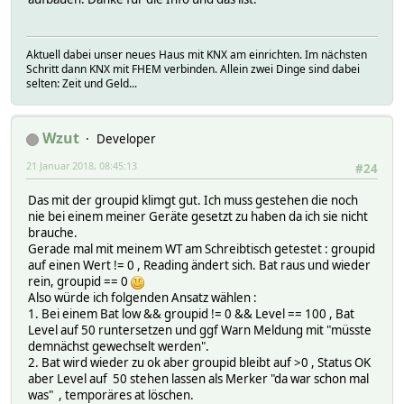
2018-01-20 19:00:35 temperature 19.6
2017-02-17 15:13:45 testresult 161
2015-11-06 21:54:01 valveOffset 0
2018-01-20 21:09:26 valveposition 0
Aktuell dabei unser neues Haus mit KNX am einrichten. Im nächsten
Schritt dann KNX mit FHEM verbinden. Allein zwei Dinge sind dabei
2016-05-27 19:36:51 weekprofile-0-Sat-temp 15.0 °
selten: Zeit und Geld...
2016-05-27 19:36:51 weekprofile-0-Sat-time 00:00-0
2016-05-27 19:36:51 weekprofile-1-Sun-temp 15.0 °
2016-05-27 19:36:51 weekprofile-1-Sun-time 00:00-0
2016-05-27 19:36:51 weekprofile-2-Mon-temp 15.0 °
Wzut
Developer
2016-05-27 19:36:51 weekprofile-2-Mon-time 00:00-0
21 Januar 2018, 08:45:13
2016-05-27 19:36:51 weekprofile-3-Tue-temp 15.0 °
#24
2016-05-27 19:36:51 weekprofile-3-Tue-time 00:00-0
Das mit der groupid klimgt gut. Ich muss gestehen die noch
2016-05-27 19:36:51 weekprofile-4-Wed-temp 15.0 °
nie bei einem meiner Geräte gesetzt zu haben da ich sie nicht
2016-05-27 19:36:51 weekprofile-4-Wed-time 00:00-0
brauche.
2016-05-27 19:36:51 weekprofile-5-Thu-temp 15.0 °
Gerade mal mit meinem WT am Schreibtisch getestet : groupid
2016-05-27 19:36:51 weekprofile-5-Thu-time 00:00-0
auf einen Wert != 0 , Reading ändert sich. Bat raus und wieder
2016-05-27 19:36:51 weekprofile-6-Fri-temp 15.0 °
rein, groupid == 0
2016-05-27 19:36:51 weekprofile-6-Fri-time 00:00-0
Also würde ich folgenden Ansatz wählen :
internals:
1. Bei einem Bat low && groupid != 0 && Level == 100 , Bat
interfaces thermostat;battery;temperature
Level auf 50 runtersetzen und ggf Warn Meldung mit "müsste
Attributes:
demnächst gewechselt werden".
IODev cm
2. Bat wird wieder zu ok aber groupid bleibt auf >0 , Status OK
room Keuken
aber Level auf 50 stehen lassen als Merker "da war schon mal
was" , temporäres at löschen.