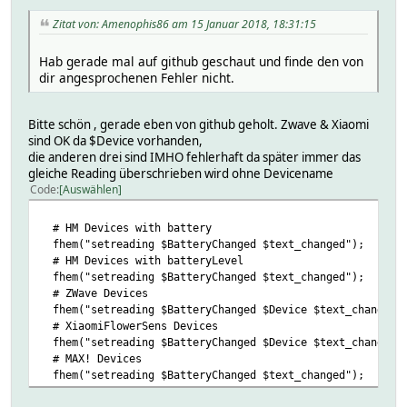
Zitat von: Amenophis86 am 15 Januar 2018, 18:31:15
Hab gerade mal auf github geschaut und finde den von
dir angesprochenen Fehler nicht.
Bitte schön , gerade eben von github geholt. Zwave & Xiaomi
sind OK da $Device vorhanden,
die anderen drei sind IMHO fehlerhaft da später immer das
gleiche Reading überschrieben wird ohne Devicename
Code
Auswählen
# HM Devices with battery
fhem("setreading $BatteryChanged $text_changed");
# HM Devices with batteryLevel
fhem("setreading $BatteryChanged $text_changed");
# ZWave Devices
fhem("setreading $BatteryChanged $Device $text_changed"
# XiaomiFlowerSens Devices
fhem("setreading $BatteryChanged $Device $text_changed"
# MAX! Devices
fhem("setreading $BatteryChanged $text_changed");