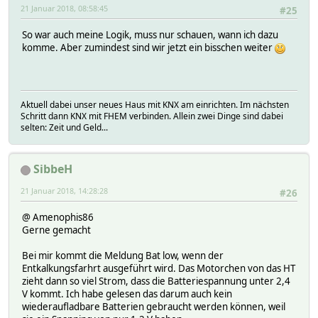
21 Januar 2018, 08:58:45
#25
So war auch meine Logik, muss nur schauen, wann ich dazu
komme. Aber zumindest sind wir jetzt ein bisschen weiter
Aktuell dabei unser neues Haus mit KNX am einrichten. Im nächsten
Schritt dann KNX mit FHEM verbinden. Allein zwei Dinge sind dabei
selten: Zeit und Geld...
SibbeH
21 Januar 2018, 14:28:28
#26
@ Amenophis86
Gerne gemacht
Bei mir kommt die Meldung Bat low, wenn der
Entkalkungsfarhrt ausgeführt wird. Das Motorchen von das HT
zieht dann so viel Strom, dass die Batteriespannung unter 2,4
V kommt. Ich habe gelesen das darum auch kein
wiederaufladbare Batterien gebraucht werden können, weil