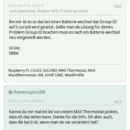
20 Januar 2018, 21:06:33
#20
Letzte Bearbeitung
: 20 Januar 2018, 21:08:22 von SibbeH
Bei mir ist es so das bei einen Batterie-wechsel das Group-ID
auf 0 zurück wird gesetzt. Sollte man als Lösung für deines
Problem Group-ID brachen muss es nach ein Batterie-wechsel
neu eingestellt werden.
Grüss
Sibbe
Raspberry Pi, CULV3, 3xCUNO, MAX Thermostat, MAX
Wandthermostat, HM, HmIP. UWZ, WeekProfile
Amenophis86
20 Januar 2018, 21:08:53
#21
Kannst du mir mal ein list von einem MAX Thermostat posten,
dass ich das sehen kann. Danke für die Info. Dh aber auch,
dass die bei 0 ist, wenn man sie nie verändert hat?