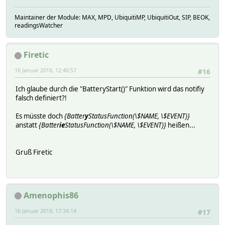
Maintainer der Module: MAX, MPD, UbiquitiMP, UbiquitiOut, SIP, BEOK,
readingsWatcher
Firetic
16 Januar 2018, 12:40:57
#16
Ich glaube durch die "BatteryStart()" Funktion wird das notifiy
falsch definiert?!
Es müsste doch
{Batter
y
StatusFunction(\$NAME, \$EVENT)}
anstatt
{Batter
ie
StatusFunction(\$NAME, \$EVENT)}
heißen...
Gruß Firetic
Amenophis86
16 Januar 2018, 17:34:14
#17