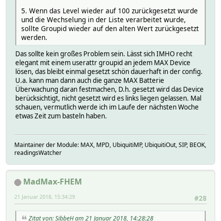
5. Wenn das Level wieder auf 100 zurückgesetzt wurde
und die Wechselung in der Liste verarbeitet wurde,
sollte Groupid wieder auf den alten Wert zurückgesetzt
werden.
Das sollte kein großes Problem sein. Lässt sich IMHO recht
elegant mit einem userattr groupid an jedem MAX Device
lösen, das bleibt einmal gesetzt schön dauerhaft in der config.
U.a. kann man dann auch die ganze MAX Batterie
Überwachung daran festmachen, D.h. gesetzt wird das Device
berücksichtigt, nicht gesetzt wird es links liegen gelassen. Mal
schauen, vermutlich werde ich im Laufe der nächsten Woche
etwas Zeit zum basteln haben.
Maintainer der Module: MAX, MPD, UbiquitiMP, UbiquitiOut, SIP, BEOK,
readingsWatcher
MadMax-FHEM
21 Januar 2018, 15:34:29
#28
Zitat von: SibbeH am 21 Januar 2018, 14:28:28