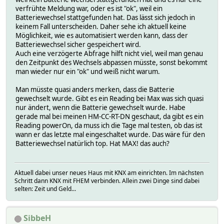
verfrühte Meldung war, oder es ist "ok", weil ein
Batteriewechsel stattgefunden hat. Das lässt sich jedoch in
keinem Fall unterscheiden. Daher sehe ich aktuell keine
Möglichkeit, wie es automatisiert werden kann, dass der
Batteriewechsel sicher gespeichert wird.
Auch eine verzögerte Abfrage hilft nicht viel, weil man genau
den Zeitpunkt des Wechsels abpassen müsste, sonst bekommt
man wieder nur ein "ok" und weiß nicht warum.
Man müsste quasi anders merken, dass die Batterie
gewechselt wurde. Gibt es ein Reading bei Max was sich quasi
nur ändert, wenn die Batterie gewechselt wurde. Habe
gerade mal bei meinen HM-CC-RT-DN geschaut, da gibt es ein
Reading powerOn, da muss ich die Tage mal testen, ob das ist
wann er das letzte mal eingeschaltet wurde. Das wäre für den
Batteriewechsel natürlich top. Hat MAX! das auch?
Aktuell dabei unser neues Haus mit KNX am einrichten. Im nächsten
Schritt dann KNX mit FHEM verbinden. Allein zwei Dinge sind dabei
selten: Zeit und Geld...
SibbeH