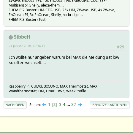
ZWave, EnOcean-PI, 15x EnOcean, HUE/deCONZ, CO2, ESP-
Multisensor, Shelly, alexa-fhem, ...
FHEM PI2 Buster: HM-CFG-USB, 25x HM, ZWave-USB, 4x ZWave,
EnOcean-PI, 3x EnOcean, Shelly, ha-bridge, ...
FHEM PI3 Buster (Test)
SibbeH
21 Januar 2018, 16:34:17
#29
Ich wollte nur angeben warum bei MAX die Meldung Bat low
so often wechselt....
Raspberry Pi, CULV3, 3xCUNO, MAX Thermostat, MAX
Wandthermostat, HM, HmIP. UWZ, WeekProfile
1
3
4
...
32
Seiten
2
NACH OBEN
BENUTZER-AKTIONEN