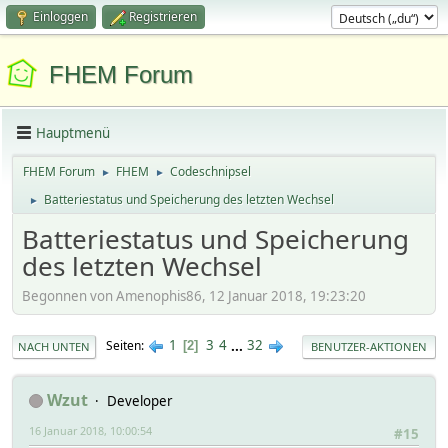
Einloggen
Registrieren
FHEM Forum
Hauptmenü
FHEM Forum
FHEM
Codeschnipsel
►
►
Batteriestatus und Speicherung des letzten Wechsel
►
Batteriestatus und Speicherung
des letzten Wechsel
Begonnen von Amenophis86, 12 Januar 2018, 19:23:20
1
3
4
...
32
Seiten
2
NACH UNTEN
BENUTZER-AKTIONEN
Wzut
Developer
16 Januar 2018, 10:00:54
#15