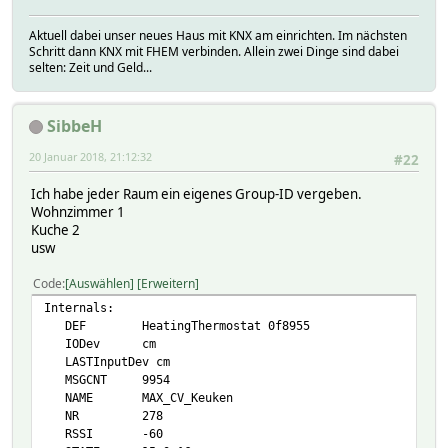
Aktuell dabei unser neues Haus mit KNX am einrichten. Im nächsten
Schritt dann KNX mit FHEM verbinden. Allein zwei Dinge sind dabei
selten: Zeit und Geld...
SibbeH
20 Januar 2018, 21:12:32
#22
Ich habe jeder Raum ein eigenes Group-ID vergeben.
Wohnzimmer 1
Kuche 2
usw
Code
Auswählen
Erweitern
Internals:
DEF HeatingThermostat 0f8955
IODev cm
LASTInputDev cm
MSGCNT 9954
NAME MAX_CV_Keuken
NR 278
RSSI -60