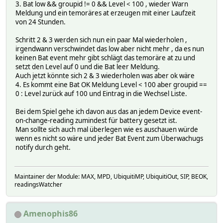
3. Bat low && groupid != 0 && Level < 100 , wieder Warn
Meldung und ein temoräres at erzeugen mit einer Laufzeit
von 24 Stunden.
Schritt 2 & 3 werden sich nun ein paar Mal wiederholen ,
irgendwann verschwindet das low aber nicht mehr , da es nun
keinen Bat event mehr gibt schlägt das temoräre at zu und
setzt den Level auf 0 und die Bat leer Meldung.
Auch jetzt könnte sich 2 & 3 wiederholen was aber ok wäre
4. Es kommt eine Bat OK Meldung Level < 100 aber groupid ==
0 : Level zurück auf 100 und Eintrag in die Wechsel Liste.
Bei dem Spiel gehe ich davon aus das an jedem Device event-
on-change-reading zumindest für battery gesetzt ist.
Man sollte sich auch mal überlegen wie es auschauen würde
wenn es nicht so wäre und jeder Bat Event zum Überwachugs
notify durch geht.
Maintainer der Module: MAX, MPD, UbiquitiMP, UbiquitiOut, SIP, BEOK,
readingsWatcher
Amenophis86