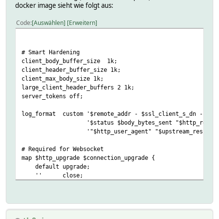
docker image sieht wie folgt aus:
Code
Auswählen
Erweitern
# Smart Hardening
client_body_buffer_size 1k;
client_header_buffer_size 1k;
client_max_body_size 1k;
large_client_header_buffers 2 1k;
server_tokens off;
log_format custom '$remote_addr - $ssl_client_s_dn - $rem
'$status $body_bytes_sent "$http_referer
'"$http_user_agent" "$upstream_response_t
# Required for Websocket
map $http_upgrade $connection_upgrade {
default upgrade;
'' close;
}