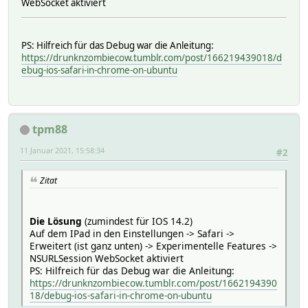
# who fail authentication
WebSocket aktiviert
ssl_verify_client optional;
PS: Hilfreich für das Debug war die Anleitung:
ssl_protocols TLSv1.3;
https://drunknzombiecow.tumblr.com/post/166219439018/d
ssl_ciphers HIGH:!aNULL:!eNULL:!EXPORT:!CAMELLIA:!DES:
ebug-ios-safari-in-chrome-on-ubuntu
ssl_prefer_server_ciphers on;
ssl_session_cache shared:SSL:10m;
ssl_session_timeout 10m;
tpm88
access_log /var/log/nginx/access.log custom;
11 Januar 2021, 15:58:34
#2
location /fhem {
if ($ssl_client_verify != SUCCESS) {
Zitat
return 403;
}
Die Lösung
(zumindest für IOS 14.2)
# Required for Websocket
Auf dem IPad in den Einstellungen -> Safari ->
proxy_http_version 1.1;
Erweitert (ist ganz unten) -> Experimentelle Features ->
proxy_read_timeout 600s;
NSURLSession WebSocket aktiviert
proxy_set_header Upgrade $http_upgrade;
PS: Hilfreich für das Debug war die Anleitung:
proxy_set_header Connection $connection_upgrade;
https://drunknzombiecow.tumblr.com/post/1662194390
proxy_cache_bypass $http_upgrade;
18/debug-ios-safari-in-chrome-on-ubuntu