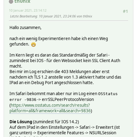
th0nix
server {
listen 80;
10 Januar 2021, 23:14:12
#1
return 301 https://server$request_uri;
Letzte Bearbeitung
: 10 Januar 2021, 23:24:06 von th0nix
}
Hallo zusammen,
server {
nach ein wenig Experimentieren habe ich einen Weg
listen 443 ssl;
gefunden.
keepalive_timeout 70;
Im Kern liegt es daran das Standardmäßig der Safari -
server_name server
zumindest bei IOS - für den Websocket kein SSL Client Auth
macht.
# check user agent
Bei mir im Log erschien die 403 Meldungen aber erst
# Initial Wert fuer Variable
nachdem ich TLS 1.2 anstelle von 1.3 aktiviert hatte und das
set $ua_type "unknown";
IPad an ein Debug Port angeschlossen hatte.
if ($http_user_agent ~* '(iPhone|iPod|Opera Mini|Androi
set $ua_type "@mobile";
Im Safari bekommt man aber nur im Log einen
}
OSStatus
-> errSSLPeerProtocolVersion
error -9836
ssl_certificate /etc/letsencrypt/live/server/f
(
https://www.osstatus.com/search/results?
ssl_certificate_key /etc/letsencrypt/live/server/
platform=all&framework=all&search=9836
)
# client certificate
Die Lösung
(zumindest für IOS 14.2)
ssl_client_certificate /etc/nginx/client_certs/root-ca
Auf dem IPad in den Einstellungen -> Safari -> Erweitert (ist
# make verification optional, so we can display a 403 
ganz unten) -> Experimentelle Features -> NSURLSession