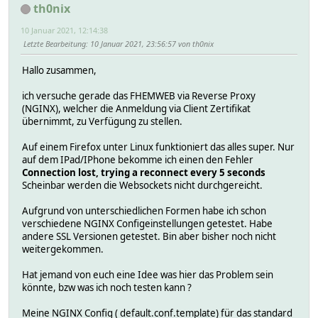
th0nix
10 Januar 2021, 12:14:38
Letzte Bearbeitung
: 10 Januar 2021, 23:56:57 von th0nix
Hallo zusammen,
ich versuche gerade das FHEMWEB via Reverse Proxy
(NGINX), welcher die Anmeldung via Client Zertifikat
übernimmt, zu Verfügung zu stellen.
Auf einem Firefox unter Linux funktioniert das alles super. Nur
auf dem IPad/IPhone bekomme ich einen den Fehler
Connection lost, trying a reconnect every 5 seconds
Scheinbar werden die Websockets nicht durchgereicht.
Aufgrund von unterschiedlichen Formen habe ich schon
verschiedene NGINX Configeinstellungen getestet. Habe
andere SSL Versionen getestet. Bin aber bisher noch nicht
weitergekommen.
Hat jemand von euch eine Idee was hier das Problem sein
könnte, bzw was ich noch testen kann ?
Meine NGINX Config ( default.conf.template) für das standard