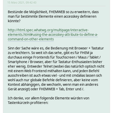
15 März 2021, 09:42:43
Bestünde die Möglichkeit, FHEMWEB so zu erweitern, dass
man für bestimmte Elemente einen accesskey definieren
könnte?
http://html.spec.whatwg.org/multipage/interactive-
elements.html#using-the-accesskey-attribute-to-define-a-
command-on-other-elements
Sinn der Sache wäre es, die Bedienung mit Browser + Tastatur
zu erleichtern. So weit ich das sehe, gibt es für FHEM ja
durchaus einige Frontends für Touchscreen / Maus / Tablet /
Smartphone / Browser, aber für Tastatur-Enthusiasten bisher
eher wenig. Entweder Telnet (wobei das natürlich optisch nicht
mit einem Web Frontend mithalten kann, und jeden Befehl
ausschreiben ist auch etwas viel - und mit cmdalias lassen sich
wohl auch nur globale Befehle definieren, aber keine vom
Kontext abhängigen, die wechseln, wenn man ein anderes
Gerät anzeigt) oder FHEMWEB + Tab, Enter und /.
Ich denke, vor allem folgende Elemente würden von
Tastenkürzeln profitieren: