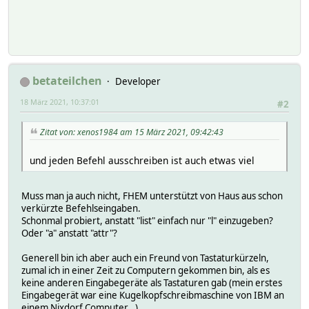
betateilchen
Developer
18 März 2021, 10:37:01
#2
Zitat von: xenos1984 am 15 März 2021, 09:42:43
und jeden Befehl ausschreiben ist auch etwas viel
Muss man ja auch nicht, FHEM unterstützt von Haus aus schon
verkürzte Befehlseingaben.
Schonmal probiert, anstatt "list" einfach nur "l" einzugeben?
Oder "a" anstatt "attr"?
Generell bin ich aber auch ein Freund von Tastaturkürzeln,
zumal ich in einer Zeit zu Computern gekommen bin, als es
keine anderen Eingabegeräte als Tastaturen gab (mein erstes
Eingabegerät war eine Kugelkopfschreibmaschine von IBM an
einem Nixdorf Computer...)