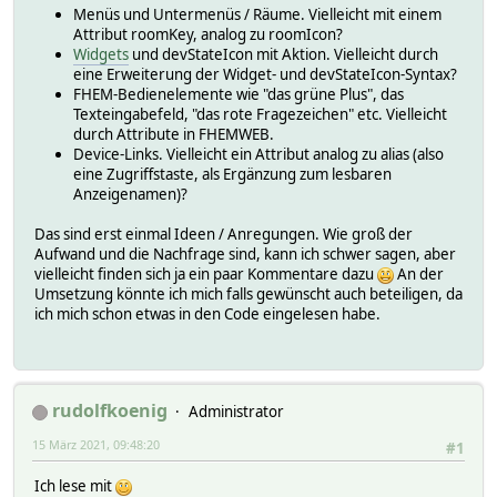
Menüs und Untermenüs / Räume. Vielleicht mit einem
Attribut roomKey, analog zu roomIcon?
Widgets
und devStateIcon mit Aktion. Vielleicht durch
eine Erweiterung der Widget- und devStateIcon-Syntax?
FHEM-Bedienelemente wie "das grüne Plus", das
Texteingabefeld, "das rote Fragezeichen" etc. Vielleicht
durch Attribute in FHEMWEB.
Device-Links. Vielleicht ein Attribut analog zu alias (also
eine Zugriffstaste, als Ergänzung zum lesbaren
Anzeigenamen)?
Das sind erst einmal Ideen / Anregungen. Wie groß der
Aufwand und die Nachfrage sind, kann ich schwer sagen, aber
vielleicht finden sich ja ein paar Kommentare dazu
An der
Umsetzung könnte ich mich falls gewünscht auch beteiligen, da
ich mich schon etwas in den Code eingelesen habe.
rudolfkoenig
Administrator
15 März 2021, 09:48:20
#1
Ich lese mit