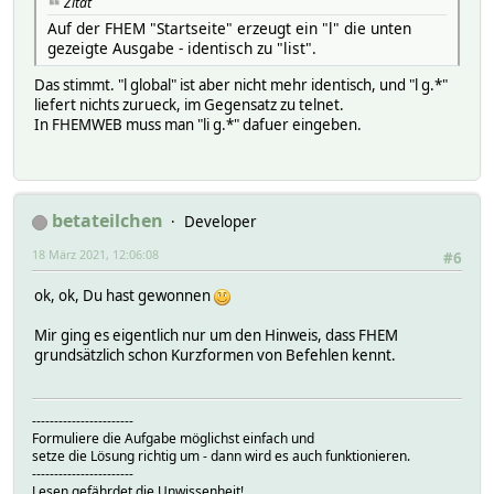
Zitat
Auf der FHEM "Startseite" erzeugt ein "l" die unten
gezeigte Ausgabe - identisch zu "list".
Das stimmt. "l global" ist aber nicht mehr identisch, und "l g.*"
liefert nichts zurueck, im Gegensatz zu telnet.
In FHEMWEB muss man "li g.*" dafuer eingeben.
betateilchen
Developer
18 März 2021, 12:06:08
#6
ok, ok, Du hast gewonnen
Mir ging es eigentlich nur um den Hinweis, dass FHEM
grundsätzlich schon Kurzformen von Befehlen kennt.
-----------------------
Formuliere die Aufgabe möglichst einfach und
setze die Lösung richtig um - dann wird es auch funktionieren.
-----------------------
Lesen gefährdet die Unwissenheit!