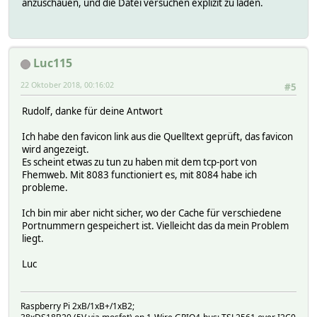
anzuschauen, und die Datei versuchen explizit zu laden.
Luc115
22 Oktober 2018, 00:16:02
#5
Rudolf, danke für deine Antwort
Ich habe den favicon link aus die Quelltext geprüft, das favicon
wird angezeigt.
Es scheint etwas zu tun zu haben mit dem tcp-port von
Fhemweb. Mit 8083 functioniert es, mit 8084 habe ich
probleme.
Ich bin mir aber nicht sicher, wo der Cache für verschiedene
Portnummern gespeichert ist. Vielleicht das da mein Problem
liegt.
Luc
Raspberry Pi 2xB/1xB+/1xB2;