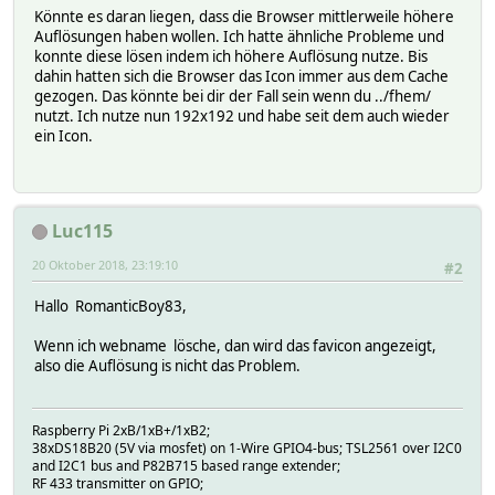
Könnte es daran liegen, dass die Browser mittlerweile höhere
Auflösungen haben wollen. Ich hatte ähnliche Probleme und
konnte diese lösen indem ich höhere Auflösung nutze. Bis
dahin hatten sich die Browser das Icon immer aus dem Cache
gezogen. Das könnte bei dir der Fall sein wenn du ../fhem/
nutzt. Ich nutze nun 192x192 und habe seit dem auch wieder
ein Icon.
Luc115
20 Oktober 2018, 23:19:10
#2
Hallo RomanticBoy83,
Wenn ich webname lösche, dan wird das favicon angezeigt,
also die Auflösung is nicht das Problem.
Raspberry Pi 2xB/1xB+/1xB2;
38xDS18B20 (5V via mosfet) on 1-Wire GPIO4-bus; TSL2561 over I2C0
and I2C1 bus and P82B715 based range extender;
RF 433 transmitter on GPIO;