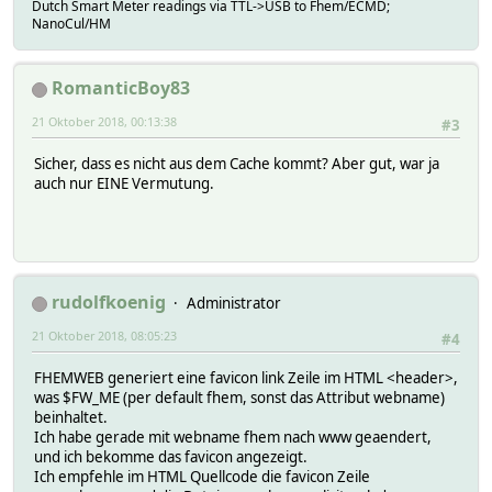
Dutch Smart Meter readings via TTL->USB to Fhem/ECMD;
NanoCul/HM
RomanticBoy83
21 Oktober 2018, 00:13:38
#3
Sicher, dass es nicht aus dem Cache kommt? Aber gut, war ja
auch nur EINE Vermutung.
rudolfkoenig
Administrator
21 Oktober 2018, 08:05:23
#4
FHEMWEB generiert eine favicon link Zeile im HTML <header>,
was $FW_ME (per default fhem, sonst das Attribut webname)
beinhaltet.
Ich habe gerade mit webname fhem nach www geaendert,
und ich bekomme das favicon angezeigt.
Ich empfehle im HTML Quellcode die favicon Zeile