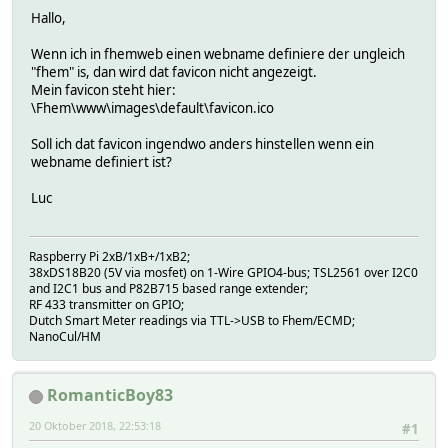
Hallo,
Wenn ich in fhemweb einen webname definiere der ungleich
"fhem" is, dan wird dat favicon nicht angezeigt.
Mein favicon steht hier:
\Fhem\www\images\default\favicon.ico
Soll ich dat favicon ingendwo anders hinstellen wenn ein
webname definiert ist?
Luc
Raspberry Pi 2xB/1xB+/1xB2;
38xDS18B20 (5V via mosfet) on 1-Wire GPIO4-bus; TSL2561 over I2C0
and I2C1 bus and P82B715 based range extender;
RF 433 transmitter on GPIO;
Dutch Smart Meter readings via TTL->USB to Fhem/ECMD;
NanoCul/HM
RomanticBoy83
20 Oktober 2018, 22:53:18
#1