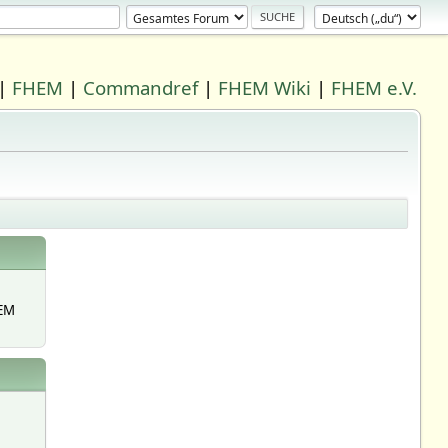
|
FHEM
|
Commandref
|
FHEM Wiki
|
FHEM e.V.
EM