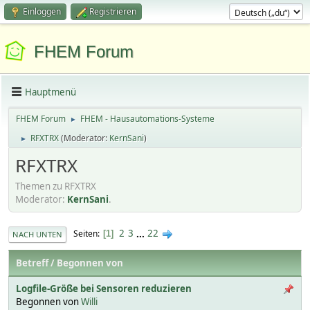
Einloggen
Registrieren
FHEM Forum
Hauptmenü
FHEM Forum
FHEM - Hausautomations-Systeme
►
RFXTRX
(Moderator:
KernSani
)
►
RFXTRX
Themen zu RFXTRX
Moderator:
KernSani
.
2
3
...
22
Seiten
1
NACH UNTEN
Betreff
/
Begonnen von
Logfile-Größe bei Sensoren reduzieren
Begonnen von
Willi