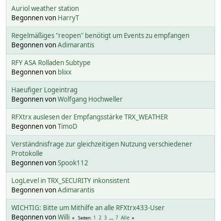
Auriol weather station
Begonnen von
HarryT
Regelmäßiges "reopen" benötigt um Events zu empfangen
Begonnen von
Adimarantis
RFY ASA Rolladen Subtype
Begonnen von
blixx
Haeufiger Logeintrag
Begonnen von
Wolfgang Hochweller
RFXtrx auslesen der Empfangsstärke TRX_WEATHER
Begonnen von
TimoD
Verständnisfrage zur gleichzeitigen Nutzung verschiedener
Protokolle
Begonnen von
Spook112
LogLevel in TRX_SECURITY inkonsistent
Begonnen von
Adimarantis
WICHTIG: Bitte um Mithilfe an alle RFXtrx433-User
Begonnen von
Willi
1
2
3
...
7
Alle
Seiten