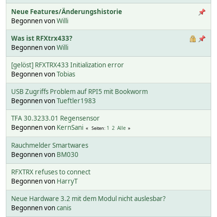
Neue Features/Änderungshistorie
Begonnen von
Willi
Was ist RFXtrx433?
Begonnen von
Willi
[gelöst] RFXTRX433 Initialization error
Begonnen von
Tobias
USB Zugriffs Problem auf RPI5 mit Bookworm
Begonnen von
Tueftler1983
TFA 30.3233.01 Regensensor
Begonnen von
KernSani
1
2
Alle
Seiten
Rauchmelder Smartwares
Begonnen von
BM030
RFXTRX refuses to connect
Begonnen von
HarryT
Neue Hardware 3.2 mit dem Modul nicht auslesbar?
Begonnen von
canis