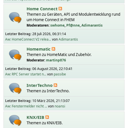
Home Connect
Themen zu Geräten, API und Modulentwicklung rund
um Home Connect in FHEM
Moderatoren:
swhome
,
Pf@nne
,
Adimarantis
Letzter Beitrag:
28 Juli 2026, 06:31:14
Aw: HomeConnect V2 relea...
von
Adimarantis
Homematic
Themen zu HomeMatic und Zubehör.
Moderator:
martinp876
Letzter Beitrag:
06 August 2026, 22:10:41
Aw: RPC Server startet n...
von
passibe
InterTechno
Themen zu InterTechno.
Letzter Beitrag:
10 März 2026, 21:13:07
Aw: Fenstermelder nicht ...
von
noansi
KNX/EIB
Themen zu KNX/EIB.