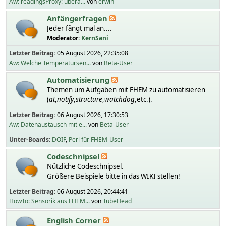
Aw: readingsProxy: übera...
von
erwin
Anfängerfragen
Jeder fängt mal an....
Moderator:
KernSani
Letzter Beitrag:
05 August 2026, 22:35:08
Aw: Welche Temperatursen...
von
Beta-User
Automatisierung
Themen um Aufgaben mit FHEM zu automatisieren
(
at
,
notify
,
structure
,
watchdog
,etc.).
Letzter Beitrag:
06 August 2026, 17:30:53
Aw: Datenaustausch mit e...
von
Beta-User
Unter-Boards
DOIF
Perl für FHEM-User
Codeschnipsel
Nützliche Codeschnipsel.
Größere Beispiele bitte in das WIKI stellen!
Letzter Beitrag:
06 August 2026, 20:44:41
HowTo: Sensorik aus FHEM...
von
TubeHead
English Corner