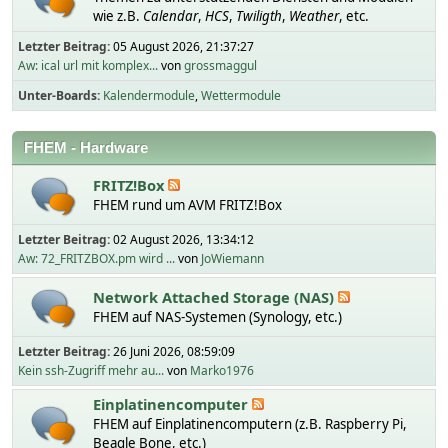
wie z.B.
Calendar
,
HCS
,
Twiligth
,
Weather
, etc.
Letzter Beitrag:
05 August 2026, 21:37:27
Aw: ical url mit komplex...
von
grossmaggul
Unter-Boards
Kalendermodule
Wettermodule
FHEM - Hardware
FRITZ!Box
FHEM rund um AVM FRITZ!Box
Letzter Beitrag:
02 August 2026, 13:34:12
Aw: 72_FRITZBOX.pm wird ...
von
JoWiemann
Network Attached Storage (NAS)
FHEM auf NAS-Systemen (Synology, etc.)
Letzter Beitrag:
26 Juni 2026, 08:59:09
Kein ssh-Zugriff mehr au...
von
Marko1976
Einplatinencomputer
FHEM auf Einplatinencomputern (z.B. Raspberry Pi,
Beagle Bone, etc.)