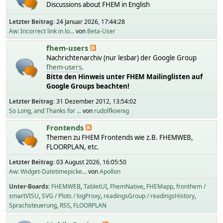
Discussions about FHEM in English
Letzter Beitrag:
24 Januar 2026, 17:44:28
Aw: Incorrect link in lo...
von
Beta-User
fhem-users
Nachrichtenarchiv (nur lesbar) der Google Group
fhem-users
.
Bitte den Hinweis unter FHEM Mailinglisten auf
Google Groups beachten!
Letzter Beitrag:
31 Dezember 2012, 13:54:02
So Long, and Thanks for ...
von
rudolfkoenig
Frontends
Themen zu FHEM Frontends wie z.B. FHEMWEB,
FLOORPLAN, etc.
Letzter Beitrag:
03 August 2026, 16:05:50
Aw: Widget-Datetimepicke...
von
Apollon
Unter-Boards
FHEMWEB
TabletUI
FhemNative
FHEMapp
fronthem /
smartVISU
SVG / Plots / logProxy
readingsGroup / readingsHistory
Sprachsteuerung
RSS
FLOORPLAN