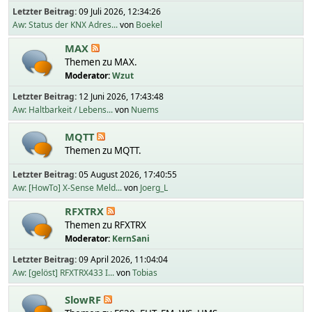
Letzter Beitrag:
09 Juli 2026, 12:34:26
Aw: Status der KNX Adres...
von
Boekel
MAX
Themen zu MAX.
Moderator:
Wzut
Letzter Beitrag:
12 Juni 2026, 17:43:48
Aw: Haltbarkeit / Lebens...
von
Nuems
MQTT
Themen zu MQTT.
Letzter Beitrag:
05 August 2026, 17:40:55
Aw: [HowTo] X-Sense Meld...
von
Joerg_L
RFXTRX
Themen zu RFXTRX
Moderator:
KernSani
Letzter Beitrag:
09 April 2026, 11:04:04
Aw: [gelöst] RFXTRX433 I...
von
Tobias
SlowRF