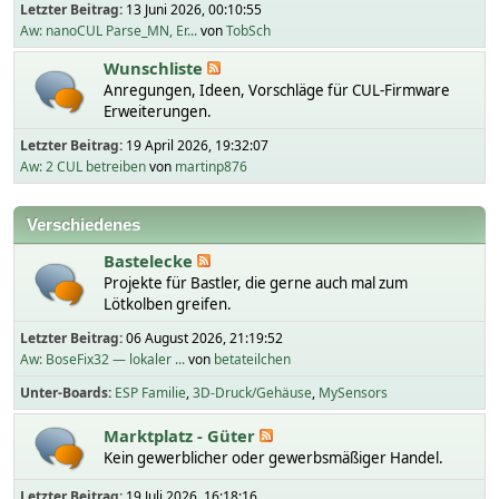
Letzter Beitrag:
13 Juni 2026, 00:10:55
Aw: nanoCUL Parse_MN, Er...
von
TobSch
Wunschliste
Anregungen, Ideen, Vorschläge für CUL-Firmware
Erweiterungen.
Letzter Beitrag:
19 April 2026, 19:32:07
Aw: 2 CUL betreiben
von
martinp876
Verschiedenes
Bastelecke
Projekte für Bastler, die gerne auch mal zum
Lötkolben greifen.
Letzter Beitrag:
06 August 2026, 21:19:52
Aw: BoseFix32 — lokaler ...
von
betateilchen
Unter-Boards
ESP Familie
3D-Druck/Gehäuse
MySensors
Marktplatz - Güter
Kein gewerblicher oder gewerbsmäßiger Handel.
Letzter Beitrag:
19 Juli 2026, 16:18:16