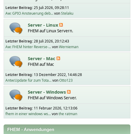
Letzter Beitrag:
25 Juli 2026, 09:28:11
Aw: GPIO Ansteuerung deb...
von
Stelaku
Server - Linux
FHEM auf Linux Servern.
Letzter Beitrag:
28 Juli 2026, 20:12:43
Aw: FHEM hinter Reverse-...
von
Wernieman
Server - Mac
FHEM auf Mac
Letzter Beitrag:
13 Dezember 2022, 14:46:28
Antw:Update für zum Tota...
von
Otto123
Server - Windows
FHEM auf Windows Server.
Letzter Beitrag:
11 Februar 2026, 12:13:06
fhem in einer windows ws...
von
the ratman
FHEM - Anwendungen