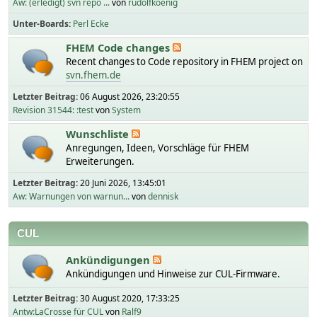
Aw: (erledigt) svn repo ...
von
rudolfkoenig
Unter-Boards
Perl Ecke
FHEM Code changes
Recent changes to Code repository in FHEM project on
svn.fhem.de
Letzter Beitrag:
06 August 2026, 23:20:55
Revision 31544: :test
von
System
Wunschliste
Anregungen, Ideen, Vorschläge für FHEM
Erweiterungen.
Letzter Beitrag:
20 Juni 2026, 13:45:01
Aw: Warnungen von warnun...
von
dennisk
CUL
Ankündigungen
Ankündigungen und Hinweise zur CUL-Firmware.
Letzter Beitrag:
30 August 2020, 17:33:25
Antw:LaCrosse für CUL
von
Ralf9