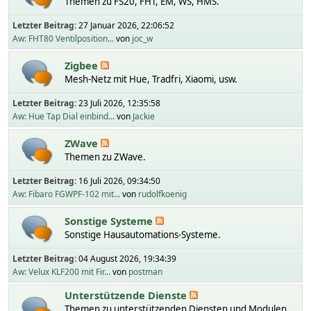
Themen zu FS20, FHT, EM, WS, HMS.
Letzter Beitrag:
27 Januar 2026, 22:06:52
Aw: FHT80 Ventilposition...
von
joc_w
Zigbee
Mesh-Netz mit Hue, Tradfri, Xiaomi, usw.
Letzter Beitrag:
23 Juli 2026, 12:35:58
Aw: Hue Tap Dial einbind...
von
Jackie
ZWave
Themen zu ZWave.
Letzter Beitrag:
16 Juli 2026, 09:34:50
Aw: Fibaro FGWPF-102 mit...
von
rudolfkoenig
Sonstige Systeme
Sonstige Hausautomations-Systeme.
Letzter Beitrag:
04 August 2026, 19:34:39
Aw: Velux KLF200 mit Fir...
von
postman
Unterstützende Dienste
Themen zu unterstützenden Diensten und Modulen