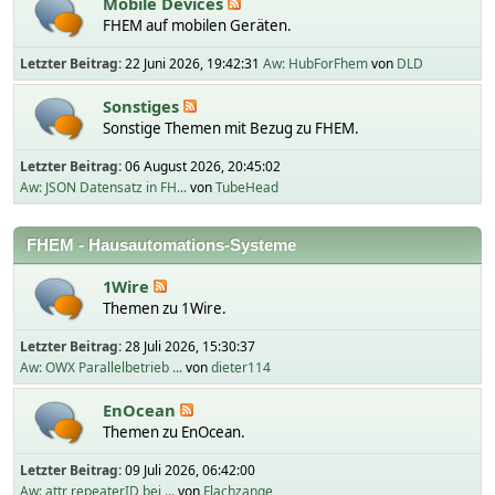
Mobile Devices
FHEM auf mobilen Geräten.
Letzter Beitrag:
22 Juni 2026, 19:42:31
Aw: HubForFhem
von
DLD
Sonstiges
Sonstige Themen mit Bezug zu FHEM.
Letzter Beitrag:
06 August 2026, 20:45:02
Aw: JSON Datensatz in FH...
von
TubeHead
FHEM - Hausautomations-Systeme
1Wire
Themen zu 1Wire.
Letzter Beitrag:
28 Juli 2026, 15:30:37
Aw: OWX Parallelbetrieb ...
von
dieter114
EnOcean
Themen zu EnOcean.
Letzter Beitrag:
09 Juli 2026, 06:42:00
Aw: attr repeaterID bei ...
von
Flachzange