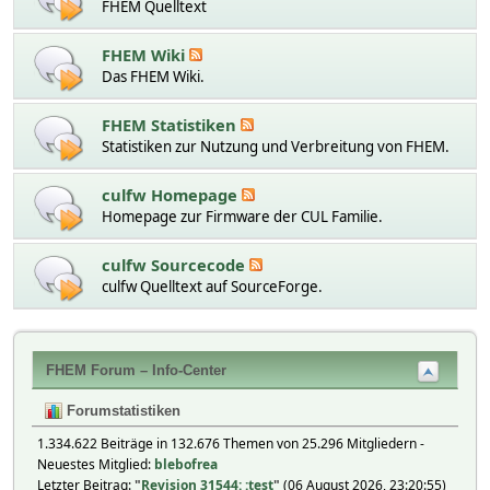
FHEM Quelltext
FHEM Wiki
Das FHEM Wiki.
FHEM Statistiken
Statistiken zur Nutzung und Verbreitung von FHEM.
culfw Homepage
Homepage zur Firmware der CUL Familie.
culfw Sourcecode
culfw Quelltext auf SourceForge.
FHEM Forum – Info-Center
Forumstatistiken
1.334.622 Beiträge in 132.676 Themen von 25.296 Mitgliedern -
Neuestes Mitglied:
blebofrea
Letzter Beitrag:
"
Revision 31544: :test
"
(06 August 2026, 23:20:55)