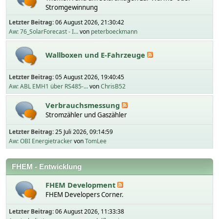
Stromgewinnung
Letzter Beitrag:
06 August 2026, 21:30:42
Aw: 76_SolarForecast - I...
von
peterboeckmann
Wallboxen und E-Fahrzeuge
Letzter Beitrag:
05 August 2026, 19:40:45
Aw: ABL EMH1 über RS485-...
von
ChrisB52
Verbrauchsmessung
Stromzähler und Gaszähler
Letzter Beitrag:
25 Juli 2026, 09:14:59
Aw: OBI Energietracker
von
TomLee
FHEM - Entwicklung
FHEM Development
FHEM Developers Corner.
Letzter Beitrag:
06 August 2026, 11:33:38