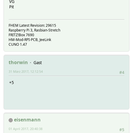
VG
Pit
FHEM Latest Revision: 29615
Raspberry Pi 3, Rasbian-Stretch
FRITZ!Box 7690
HM-Mod-RPI-PCB, JeeLink
CUNO 1.47
thorwin
Gast
31 März 2017, 12:12:54
#4
+5
eisenmann
01 April 2017, 20:40:38
#5