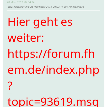
28 März 2017, 07:54:34
Letzte Bearbeitung
: 23 November 2018, 21:03:14 von Amenophis86
Hier geht es
weiter:
https://forum.fh
em.de/index.php
?
topic=93619.msg