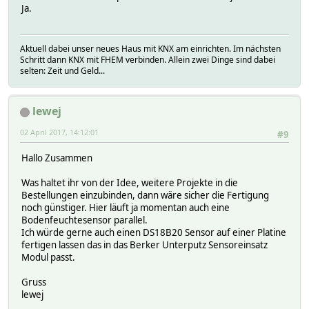
Ja.
Aktuell dabei unser neues Haus mit KNX am einrichten. Im nächsten
Schritt dann KNX mit FHEM verbinden. Allein zwei Dinge sind dabei
selten: Zeit und Geld...
lewej
02 April 2017, 14:12:01
#9
Hallo Zusammen
Was haltet ihr von der Idee, weitere Projekte in die
Bestellungen einzubinden, dann wäre sicher die Fertigung
noch günstiger. Hier läuft ja momentan auch eine
Bodenfeuchtesensor parallel.
Ich würde gerne auch einen DS18B20 Sensor auf einer Platine
fertigen lassen das in das Berker Unterputz Sensoreinsatz
Modul passt.
Gruss
lewej