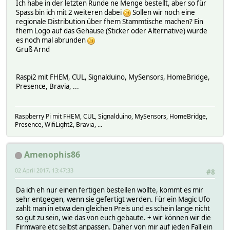
Ich habe in der letzten Runde ne Menge bestellt, aber so für
Spass bin ich mit 2 weiteren dabei
Sollen wir noch eine
regionale Distribution über fhem Stammtische machen? Ein
fhem Logo auf das Gehäuse (Sticker oder Alternative) würde
es noch mal abrunden
Gruß Arnd
Raspi2 mit FHEM, CUL, Signalduino, MySensors, HomeBridge,
Presence, Bravia, ...
Raspberry Pi mit FHEM, CUL, Signalduino, MySensors, HomeBridge,
Presence, WifiLight2, Bravia, ...
Amenophis86
02 April 2017, 13:47:33
#8
Da ich eh nur einen fertigen bestellen wollte, kommt es mir
sehr entgegen, wenn sie gefertigt werden. Für ein Magic Ufo
zahlt man in etwa den gleichen Preis und es schein lange nicht
so gut zu sein, wie das von euch gebaute. + wir können wir die
Firmware etc selbst anpassen. Daher von mir auf jeden Fall ein