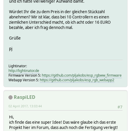
und ich hätte viel weniger Aufwand damit.
Würdet Ihr die zu dem Preis in der gleichen Stückzahl
abnehmen? Mir ist klar, dass bei 10 Controllern es einen
ziemlichen Unterschied macht, ob ich acht oder 16 EURO
bezahle, aber ich frag dennoch mal.
Grüße
pj
Lightinator:
http://lightinator.de
Firmware Version 5:
https://github.com/pljakobs/esp_rgbww_firmware
Webapp Version 5:
https://github.com/pljakobs/esp_rgb_webapp2
RaspiLED
02 April 2017, 13:03:44
#7
Hi,
ich finde das eine super Idee! Das wäre glaube ich das erste
Projekt hier im Forum, dass auch noch die Fertigung verlegt!