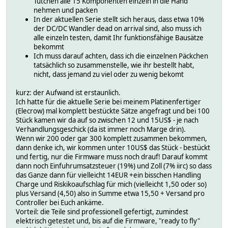
Tütchen alle 15 Komponenten einzeln in die Hand
nehmen und packen
In der aktuellen Serie stellt sich heraus, dass etwa 10%
der DC/DC Wandler dead on arrival sind, also muss ich
alle einzeln testen, damit Ihr funktionsfähige Bausätze
bekommt
Ich muss darauf achten, dass ich die einzelnen Päckchen
tatsächlich so zusammenstelle, wie ihr bestellt habt,
nicht, dass jemand zu viel oder zu wenig bekomt
kurz: der Aufwand ist erstaunlich.
Ich hatte für die aktuelle Serie bei meinem Platinenfertiger
(Elecrow) mal komplett bestückte Sätze angefragt und bei 100
Stück kamen wir da auf so zwischen 12 und 15US$ - je nach
Verhandlungsgeschick (da ist immer noch Marge drin).
Wenn wir 200 oder gar 300 komplett zusammen bekommen,
dann denke ich, wir kommen unter 10US$ das Stück - bestückt
und fertig, nur die Firmware muss noch drauf! Darauf kommt
dann noch Einfuhrumsatzsteuer (19%) und Zoll (7% iirc) so dass
das Ganze dann für vielleicht 14EUR +ein bisschen Handling
Charge und Riskikoaufschlag für mich (vielleicht 1,50 oder so)
plus Versand (4,50) also in Summe etwa 15,50 + Versand pro
Controller bei Euch ankäme.
Vorteil: die Teile sind professionell gefertigt, zumindest
elektrisch getestet und, bis auf die Firmware, "ready to fly"