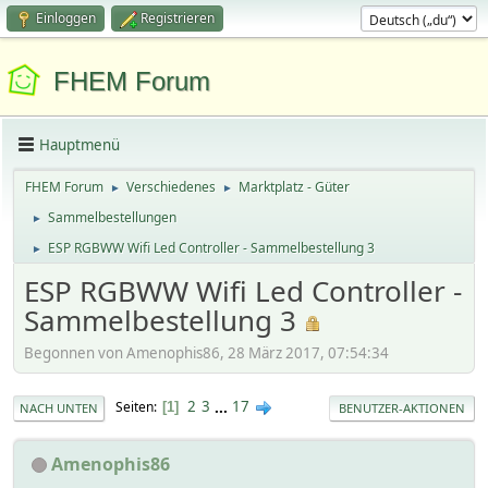
Einloggen
Registrieren
FHEM Forum
Hauptmenü
FHEM Forum
Verschiedenes
Marktplatz - Güter
►
►
Sammelbestellungen
►
ESP RGBWW Wifi Led Controller - Sammelbestellung 3
►
ESP RGBWW Wifi Led Controller -
Sammelbestellung 3
Begonnen von Amenophis86, 28 März 2017, 07:54:34
2
3
...
17
Seiten
1
NACH UNTEN
BENUTZER-AKTIONEN
Amenophis86