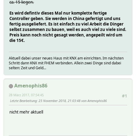
ca. 15 liegen.
Es wird defintiv dieses Mal nur komplette fertige
Controller geben. Sie werden in China gefertigt und uns
fertig ausgeliefert. Es ist einfach zu viel Arbeit die Dinger
selbst zusammen zu bauen, weil es auch viel zu viele sind.
Preis kann noch nicht gesagt werden, angepeilt wird um
die 15€.
Aktuell dabei unser neues Haus mit KNX am einrichten. Im nächsten
Schritt dann KNX mit FHEM verbinden. Allein zwei Dinge sind dabei
selten: Zeit und Geld...
Amenophis86
28 März 2017, 07:54:45
#1
Letzte Bearbeitung
: 23 November 2018, 21:03:48 von Amenophis86
nicht mehr aktuell