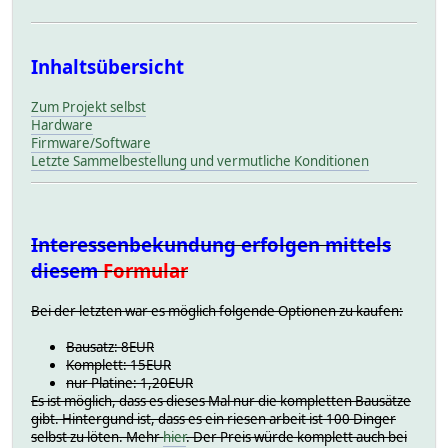
Inhaltsübersicht
Zum Projekt selbst
Hardware
Firmware/Software
Letzte Sammelbestellung und vermutliche Konditionen
Interessenbekundung erfolgen mittels
diesem
Formular
Bei der letzten war es möglich folgende Optionen zu kaufen:
Bausatz: 8EUR
Komplett: 15EUR
nur Platine: 1,20EUR
Es ist möglich, dass es dieses Mal nur die kompletten Bausätze
gibt. Hintergund ist, dass es ein riesen arbeit ist 100 Dinger
selbst zu löten. Mehr
hier
. Der Preis würde komplett auch bei