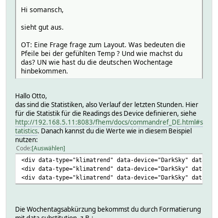
Hi somansch,
sieht gut aus.
OT: Eine Frage frage zum Layout. Was bedeuten die
Pfeile bei der gefühlten Temp ? Und wie machst du
das? UN wie hast du die deutschen Wochentage
hinbekommen.
Hallo Otto,
das sind die Statistiken, also Verlauf der letzten Stunden. Hier
für die Statistik für die Readings des Device definieren, siehe
http://192.168.5.11:8083/fhem/docs/commandref_DE.html#s
tatistics
. Danach kannst du die Werte wie in diesem Beispiel
nutzen:
Code
Auswählen
<div data-type="klimatrend" data-device="DarkSky" data-ge
<div data-type="klimatrend" data-device="DarkSky" data-ge
<div data-type="klimatrend" data-device="DarkSky" data-ge
Die Wochentagsabkürzung bekommst du durch Formatierung
mit data-substitution, z.B.: