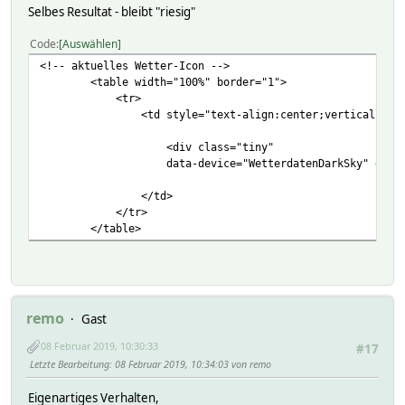
Selbes Resultat - bleibt "riesig"
Code
Auswählen
<!-- aktuelles Wetter-Icon -->
<table width="100%" border="1">
<tr>
<td style="text-align:center;vertical-align:
<div class="tiny"
data-device="WetterdatenDarkSky" data-get="fc1_i
</td>
</tr>
</table>
remo
Gast
08 Februar 2019, 10:30:33
#17
Letzte Bearbeitung
: 08 Februar 2019, 10:34:03 von remo
Eigenartiges Verhalten,