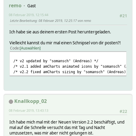
remo
Gast
08 Februar 2019, 12:15:44
#21
Letzte Bearbeitung
: 08 Februar 2019, 12:25:17 von remo
Ich habe sie aus deinem ersten Post heruntergeladen.
Vielleicht kannst du mir mal einen Schnipsel von dir posten?!
Code
Auswählen
/* v2 updated by "somansch" (Andreas) */
/* v2.1 added amCharts animated icons by "somansch" (Andr
/* v2.2 fixed amCharts sizing by "somansch" (Andreas) */
Knallkopp_02
08 Februar 2019, 13:43:13
#22
Ich habe mich mal mit der Neuen Version 2.2 beschäftigt, und
mal auf die Schnelle versucht das mit Tag und Nacht
umzusetzen, was mir aber nicht gelungen ist.