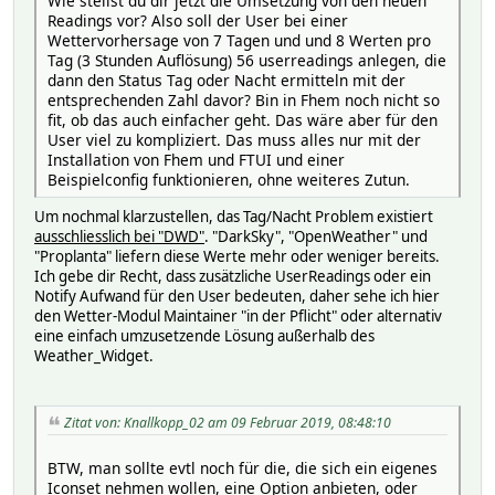
Wie stellst du dir jetzt die Umsetzung von den neuen
Readings vor? Also soll der User bei einer
Wettervorhersage von 7 Tagen und und 8 Werten pro
Tag (3 Stunden Auflösung) 56 userreadings anlegen, die
dann den Status Tag oder Nacht ermitteln mit der
entsprechenden Zahl davor? Bin in Fhem noch nicht so
fit, ob das auch einfacher geht. Das wäre aber für den
User viel zu kompliziert. Das muss alles nur mit der
Installation von Fhem und FTUI und einer
Beispielconfig funktionieren, ohne weiteres Zutun.
Um nochmal klarzustellen, das Tag/Nacht Problem existiert
ausschliesslich bei "DWD"
. "DarkSky", "OpenWeather" und
"Proplanta" liefern diese Werte mehr oder weniger bereits.
Ich gebe dir Recht, dass zusätzliche UserReadings oder ein
Notify Aufwand für den User bedeuten, daher sehe ich hier
den Wetter-Modul Maintainer "in der Pflicht" oder alternativ
eine einfach umzusetzende Lösung außerhalb des
Weather_Widget.
Zitat von: Knallkopp_02 am 09 Februar 2019, 08:48:10
BTW, man sollte evtl noch für die, die sich ein eigenes
Iconset nehmen wollen, eine Option anbieten, oder