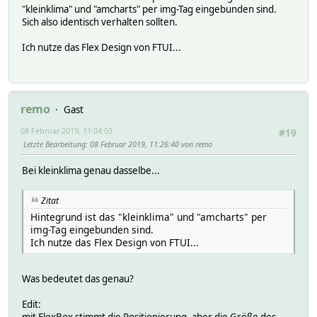
"kleinklima" und "amcharts" per img-Tag eingebunden sind.
Sich also identisch verhalten sollten.
Ich nutze das Flex Design von FTUI...
remo
Gast
08 Februar 2019, 11:04:03
#19
Letzte Bearbeitung
: 08 Februar 2019, 11:26:40 von remo
Bei kleinklima genau dasselbe...
Zitat
Hintegrund ist das "kleinklima" und "amcharts" per
img-Tag eingebunden sind.
Ich nutze das Flex Design von FTUI...
Was bedeutet das genau?
Edit:
mit FlexBox stimmt die Positionierung, aber die Größe des