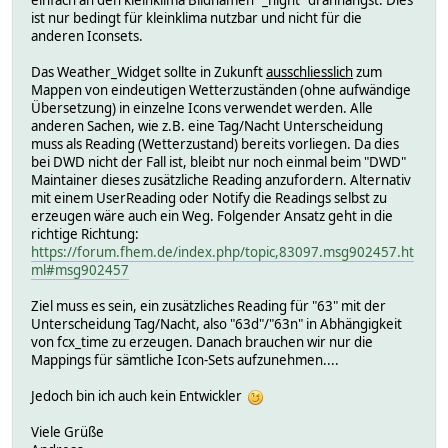
ist nur bedingt für kleinklima nutzbar und nicht für die
anderen Iconsets.
Das Weather_Widget sollte in Zukunft
ausschliesslich
zum
Mappen von eindeutigen Wetterzuständen (ohne aufwändige
Übersetzung) in einzelne Icons verwendet werden. Alle
anderen Sachen, wie z.B. eine Tag/Nacht Unterscheidung
muss als Reading (Wetterzustand) bereits vorliegen. Da dies
bei DWD nicht der Fall ist, bleibt nur noch einmal beim "DWD"
Maintainer dieses zusätzliche Reading anzufordern. Alternativ
mit einem UserReading oder Notify die Readings selbst zu
erzeugen wäre auch ein Weg. Folgender Ansatz geht in die
richtige Richtung:
https://forum.fhem.de/index.php/topic,83097.msg902457.ht
ml#msg902457
Ziel muss es sein, ein zusätzliches Reading für "63" mit der
Unterscheidung Tag/Nacht, also "63d"/"63n" in Abhängigkeit
von fcx_time zu erzeugen. Danach brauchen wir nur die
Mappings für sämtliche Icon-Sets aufzunehmen....
Jedoch bin ich auch kein Entwickler
Viele Grüße