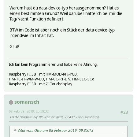
Warum hast du data-device-typ herausgenommen? Hat es
einen bestimmten Grund? Weil darüber hatte ich bei mir die
Tag/Nacht Funktion definiert.
BTW im Code ist aber noch ein Stück der data-device-typ
irgendwie im Inhalt hat.
Gruß
Ich bin kein Programmierer und habe keine Ahnung.
Raspberry PI 3B+ mit HM-MOD-RPI-PCB,
HM-TC-IT-WM-W-EU, HM-CC-RT-DN, HM-SEC-SCo
Raspberry PI 3B+ mit 7" Touchdisplay
somansch
08 Februar 2019, 23:39:32
#23
Letzte Bearbeitung
: 08 Februar 2019, 23:43:57 von somansch
Zitat von: Otto am 08 Februar 2019, 09:35:13