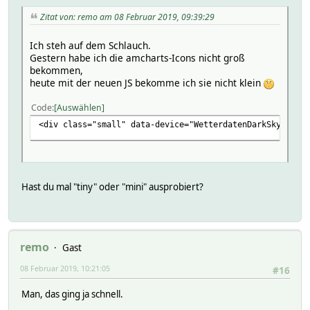
Zitat von: remo am 08 Februar 2019, 09:39:29
Ich steh auf dem Schlauch.
Gestern habe ich die amcharts-Icons nicht groß
bekommen,
heute mit der neuen JS bekomme ich sie nicht klein
Code
Auswählen
<div class="small" data-device="WetterdatenDarkSky" data
Hast du mal "tiny" oder "mini" ausprobiert?
remo
Gast
08 Februar 2019, 10:21:05
#16
Man, das ging ja schnell.