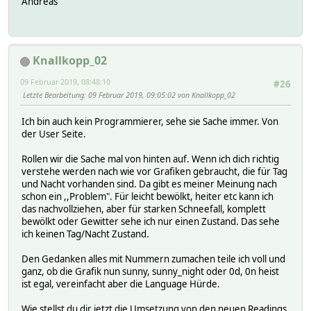
Andreas
Knallkopp_02
09 Februar 2019, 08:48:10
#26
Letzte Bearbeitung
: 09 Februar 2019, 09:05:02 von Knallkopp_02
Ich bin auch kein Programmierer, sehe sie Sache immer. Von
der User Seite.
Rollen wir die Sache mal von hinten auf. Wenn ich dich richtig
verstehe werden nach wie vor Grafiken gebraucht, die für Tag
und Nacht vorhanden sind. Da gibt es meiner Meinung nach
schon ein ,,Problem". Für leicht bewölkt, heiter etc kann ich
das nachvollziehen, aber für starken Schneefall, komplett
bewölkt oder Gewitter sehe ich nur einen Zustand. Das sehe
ich keinen Tag/Nacht Zustand.
Den Gedanken alles mit Nummern zumachen teile ich voll und
ganz, ob die Grafik nun sunny, sunny_night oder 0d, 0n heist
ist egal, vereinfacht aber die Language Hürde.
Wie stellst du dir jetzt die Umsetzung von den neuen Readings