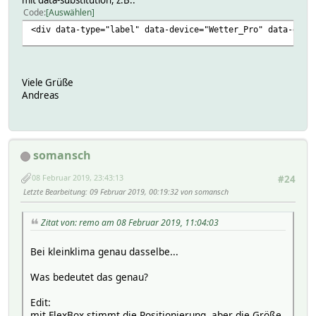
Code
Auswählen
<div data-type="label" data-device="Wetter_Pro" data-get=
Viele Grüße
Andreas
somansch
08 Februar 2019, 23:43:13
#24
Letzte Bearbeitung
: 09 Februar 2019, 00:19:32 von somansch
Zitat von: remo am 08 Februar 2019, 11:04:03
Bei kleinklima genau dasselbe...
Was bedeutet das genau?
Edit:
mit FlexBox stimmt die Positionierung, aber die Größe