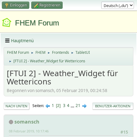
Einloggen
Registrieren
FHEM Forum
Hauptmenü
FHEM Forum
FHEM
Frontends
TabletUI
►
►
►
[FTUI 2] - Weather_Widget für Wettericons
►
[FTUI 2] - Weather_Widget für
Wettericons
Begonnen von somansch, 05 Februar 2019, 00:24:58
1
3
4
...
21
Seiten
2
NACH UNTEN
BENUTZER-AKTIONEN
somansch
08 Februar 2019, 10:17:46
#15