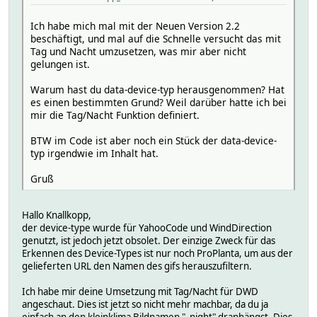
Ich habe mich mal mit der Neuen Version 2.2
beschäftigt, und mal auf die Schnelle versucht das mit
Tag und Nacht umzusetzen, was mir aber nicht
gelungen ist.
Warum hast du data-device-typ herausgenommen? Hat
es einen bestimmten Grund? Weil darüber hatte ich bei
mir die Tag/Nacht Funktion definiert.
BTW im Code ist aber noch ein Stück der data-device-
typ irgendwie im Inhalt hat.
Gruß
Hallo Knallkopp,
der device-type wurde für YahooCode und WindDirection
genutzt, ist jedoch jetzt obsolet. Der einzige Zweck für das
Erkennen des Device-Types ist nur noch ProPlanta, um aus der
gelieferten URL den Namen des gifs herauszufiltern.
Ich habe mir deine Umsetzung mit Tag/Nacht für DWD
angeschaut. Dies ist jetzt so nicht mehr machbar, da du ja
einfach an den kleinklima Bildnamen "_night" dranhängst. Dies