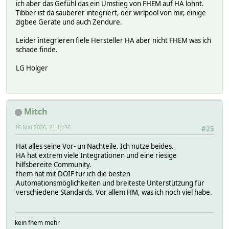
ich aber das Gefühl das ein Umstieg von FHEM auf HA lohnt.
Tibber ist da sauberer integriert, der wirlpool von mir, einige
zigbee Geräte und auch Zendure.
Leider integrieren fiele Hersteller HA aber nicht FHEM was ich
schade finde.
LG Holger
Mitch
16 Mai 2026, 21:14:26
#25
Hat alles seine Vor- un Nachteile. Ich nutze beides.
HA hat extrem viele Integrationen und eine riesige
hilfsbereite Community.
fhem hat mit DOIF für ich die besten
Automationsmöglichkeiten und breiteste Unterstützung für
verschiedene Standards. Vor allem HM, was ich noch viel habe.
kein fhem mehr