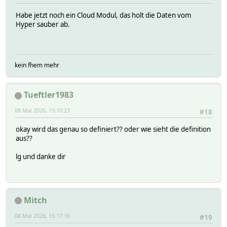
Habe jetzt noch ein Cloud Modul, das holt die Daten vom
Hyper sauber ab.
kein fhem mehr
Tueftler1983
08 Mai 2026, 15:10:23
#18
okay wird das genau so definiert?? oder wie sieht die definition
aus??
lg und danke dir
Mitch
08 Mai 2026, 15:17:16
#19