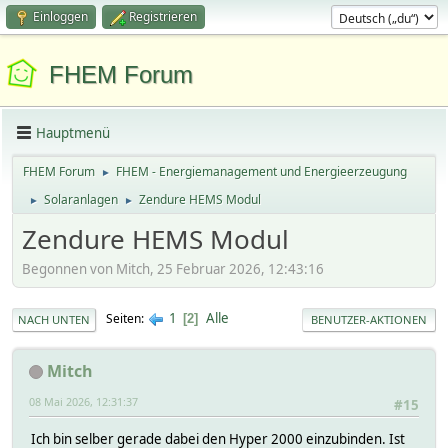
Einloggen
Registrieren
FHEM Forum
Hauptmenü
FHEM Forum
FHEM - Energiemanagement und Energieerzeugung
►
Solaranlagen
Zendure HEMS Modul
►
►
Zendure HEMS Modul
Begonnen von Mitch, 25 Februar 2026, 12:43:16
1
Alle
Seiten
2
NACH UNTEN
BENUTZER-AKTIONEN
Mitch
08 Mai 2026, 12:31:37
#15
Ich bin selber gerade dabei den Hyper 2000 einzubinden. Ist