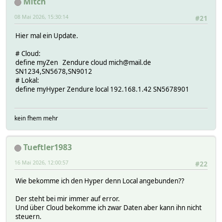
Mitch
08 Mai 2026, 15:30:14
#21
Hier mal ein Update.
# Cloud:
define myZen Zendure cloud mich@mail.de
SN1234,SN5678,SN9012
# Lokal:
define myHyper Zendure local 192.168.1.42 SN5678901
kein fhem mehr
Tueftler1983
16 Mai 2026, 12:00:57
#22
Wie bekomme ich den Hyper denn Local angebunden??
Der steht bei mir immer auf error.
Und über Cloud bekomme ich zwar Daten aber kann ihn nicht
steuern.