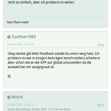
nicht so einfach, aber ich probiere es weiter.
kein fhem mehr
Tueftler1983
08 Mai 2026, 12:42:29
#16
Okay danke gib bitte feedback sobald du einen weg hast, Ich
probiere es wie in einigen beiträgen beschreieben,scheitere
aber schon daran die APP auf global umzustellen da die
auswahl bei mir ausgegraut ist.
lg
Mitch
08 Mai 2026, 13:44:31
#17
Letzte Bearbeitung
: 08 Mai 2026, 15:16:56 von Mitch